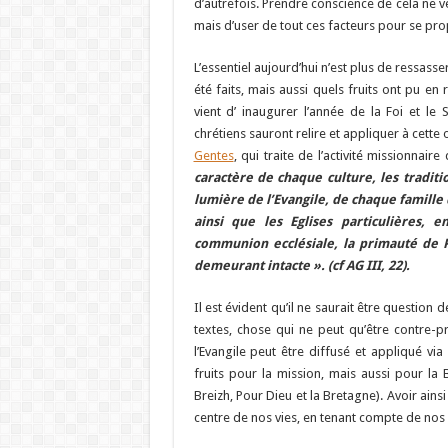
d’autrefois. Prendre conscience de cela ne v
mais d’user de tout ces facteurs pour se pr
L’essentiel aujourd’hui n’est plus de ressasse
été faits, mais aussi quels fruits ont pu en 
vient d’ inaugurer l’année de la Foi et le
chrétiens sauront relire et appliquer à cette 
Gentes
, qui traite de l’activité missionnaire 
caractère de chaque culture, les traditio
lumière de l’Evangile, de chaque famille 
ainsi que les Eglises particulières, e
communion ecclésiale, la primauté de P
demeurant intacte ». (cf AG III, 22).
Il est évident qu’il ne saurait être question
textes, chose qui ne peut qu’être contre
l’Evangile peut être diffusé et appliqué vi
fruits pour la mission, mais aussi pour la
Breizh, Pour Dieu et la Bretagne). Avoir ainsi
centre de nos vies, en tenant compte de nos 