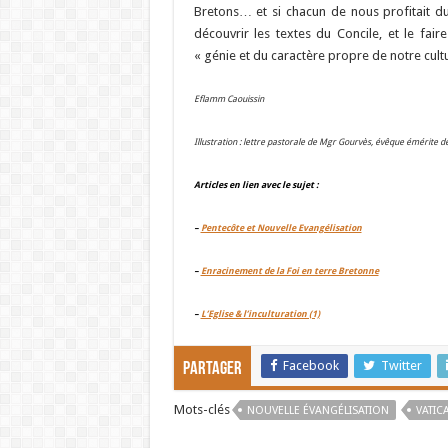
Bretons… et si chacun de nous profitait du 
découvrir les textes du Concile, et le fa
« génie et du caractère propre de notre cultur
Eflamm Caouissin
Illustration : lettre pastorale de Mgr Gourvès, évêque émérite d
Articles en lien avec le sujet :
–
Pentecôte et Nouvelle Evangélisation
–
Enracinement de la Foi en terre Bretonne
–
L’Eglise & l’inculturation (1)
Facebook
Twitter
Partager
Mots-clés
NOUVELLE ÉVANGÉLISATION
VATICA