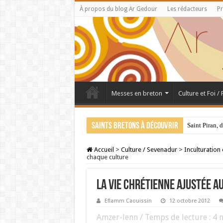
À propos du blog Ar Gedour
Les rédacteurs
Pr
Messes en breton
Culture et Foi /
Saints bretons à découvrir
Saint Piran, 
Accueil
>
Culture / Sevenadur
>
Inculturation
chaque culture
La vie chrétienne ajustée 
Eflamm Caouissin
12 octobre 2012
Amzer-lenn / Temps de lecture :
4
m