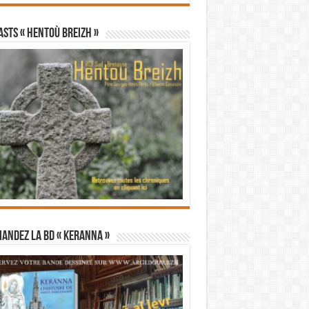
STS « Hentoù Breizh »
andez la BD « Keranna »