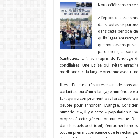
Nous célébrons en ce m
A l’époque, la transmis
dans toutes les paroisse
dans cette période de
qu’ils jugeaient rétrog
que nous avons pu vo
paroissiens, a sonné
(cantiques, … ), au mépris de l’ancrage d
conciliaires. Une Eglise qui s’était enrac
moribonde, et la langue bretonne avec. Et ne
Il est d’ailleurs très intéressant de cons
parlant aujourd’hui « langage numérique » 
II », qui ne comprennent pas forcément le 
peuple pour annoncer l’Evangile. Considér
numérique », il y a cette « population num
propres à cette génération numérique. De m
dans lesquels peut (doit) s’enraciner le mes
tout en prenant conscience que les échanges