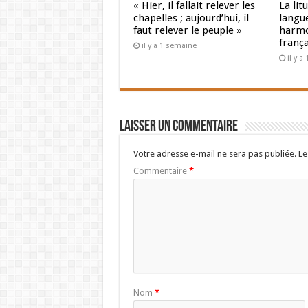
« Hier, il fallait relever les
La lit
chapelles ; aujourd’hui, il
langue
faut relever le peuple »
harmo
franç
il y a 1 semaine
il y 
Laisser un commentaire
Votre adresse e-mail ne sera pas publiée.
Le
Commentaire
*
Nom
*