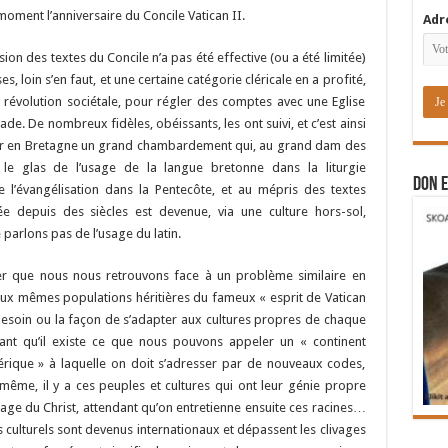
oment l’anniversaire du Concile Vatican II.
Adr
sion des textes du Concile n’a pas été effective (ou a été limitée)
s, loin s’en faut, et une certaine catégorie cléricale en a profité,
 révolution sociétale, pour régler des comptes avec une Eglise
rade. De nombreux fidèles, obéissants, les ont suivi, et c’est ainsi
ir en Bretagne un grand chambardement qui, au grand dam des
 le glas de l’usage de la langue bretonne dans la liturgie
DON E
e l’évangélisation dans la Pentecôte, et au mépris des textes
inée depuis des siècles est devenue, via une culture hors-sol,
 parlons pas de l’usage du latin.
tater que nous nous retrouvons face à un problème similaire en
aux mêmes populations héritières du fameux « esprit de Vatican
besoin ou la façon de s’adapter aux cultures propres de chaque
ant qu’il existe ce que nous pouvons appeler un « continent
érique » à laquelle on doit s’adresser par de nouveaux codes,
ême, il y a ces peuples et cultures qui ont leur génie propre
sage du Christ, attendant qu’on entretienne ensuite ces racines…
 culturels sont devenus internationaux et dépassent les clivages