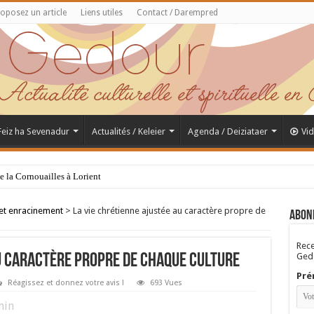
oposez un article
Liens utiles
Contact / Darempred
 Feiz ha Sevenadur
Actualités / Keleier
Agenda / Deiziataer
Vi
de la Cornouailles à Lorient
 et enracinement
>
La vie chrétienne ajustée au caractère propre de
Abon
Rece
Gedo
au caractère propre de chaque culture
Pré
Réagissez et donnez votre avis !
693 Vues
in