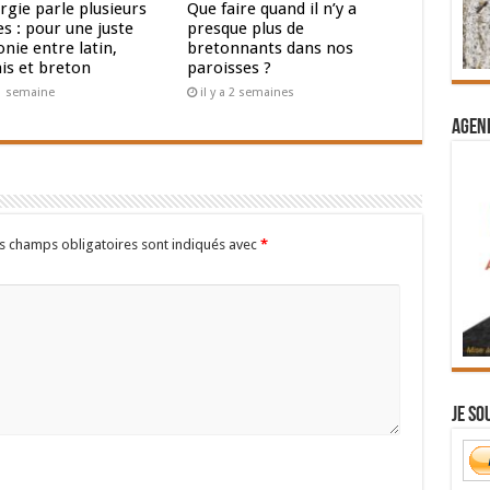
urgie parle plusieurs
Que faire quand il n’y a
s : pour une juste
presque plus de
nie entre latin,
bretonnants dans nos
ais et breton
paroisses ?
a 1 semaine
il y a 2 semaines
Agend
s champs obligatoires sont indiqués avec
*
Je so