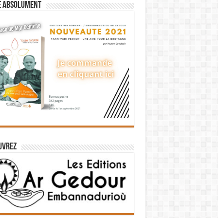
e absolument
uvrez