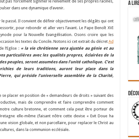
eut pas forcément signifier le reniement de ses propres racines,
A lir
opulser dans une dynamique d’avenir.
r le passé. Il convient de définir objectivement les dégâts qui ont
ressortir, pour rebondir et aller vers l’avant. Le Pape Benoît XVI
 Synode pour la Nouvelle Evangélisation. Osons croire que les
occasion les textes du Concile. Notons ici cet extrait du décret
Ad
de l’Eglise :
« la vie chrétienne sera ajustée au génie et au
ns particulières avec les qualités propres, éclairées de la
des peuples, seront assumées dans l’unité catholique. C’est
nrichies de leurs traditions, auront leur place dans la
ierre, qui préside l’universelle assemblée de la Charité,
Déco
 de se placer en position de « demandeurs de droits » suivant des
-productive, mais de comprendre et faire comprendre comment
a notre culture bretonne, et comment cela peut être porteur de
 Bretagne elle-même (faisant nôtre cette devise « Evit Doue ha
 une vision globale, et non parcellaire, pour replacer le Christ au
cultures, dans la communion ecclésiale.