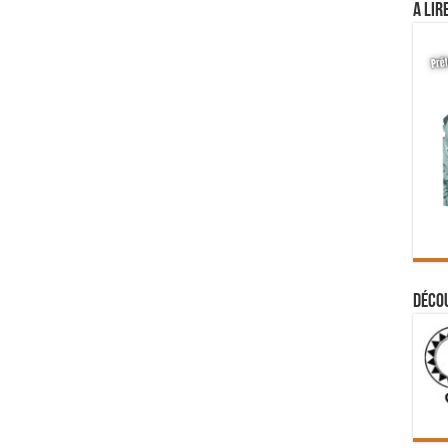
A lir
Déco