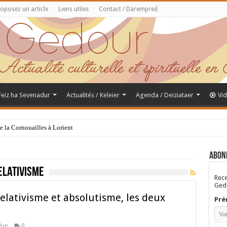
oposez un article
Liens utiles
Contact / Darempred
 Feiz ha Sevenadur
Actualités / Keleier
Agenda / Deiziataer
Vi
de la Cornouailles à Lorient
Abon
elativisme
Rece
Gedo
relativisme et absolutisme, les deux
Pré
Vue
0