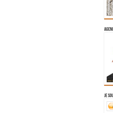
Agend
Je so