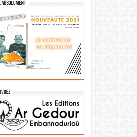
e absolument
uvrez