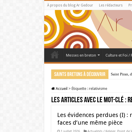
À propos du blog Ar Gedour
Les rédacteurs
Pr
Messes en breton
Culture et Foi /
Saints bretons à découvrir
Saint Piran, 
Accueil
>
Étiquette :
relativisme
Les articles avec le mot-clé :
r
Les évidences perdues (I) : 
faces d’une même pièce
1 juillet 2026
Actualités / Keleier
,
Point de 