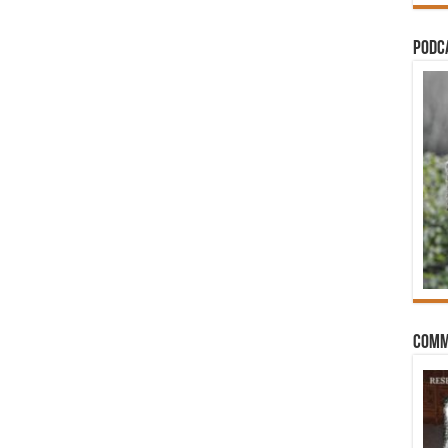
PODCA
Comm