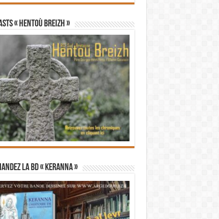
STS « Hentoù Breizh »
andez la BD « Keranna »