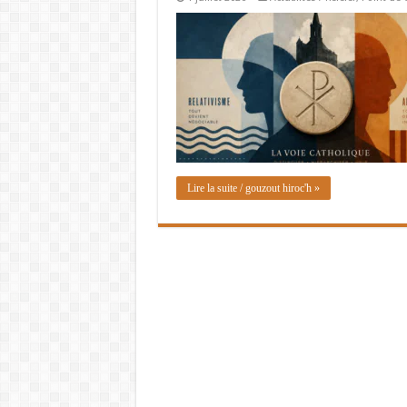
Lire la suite / gouzout hiroc'h »