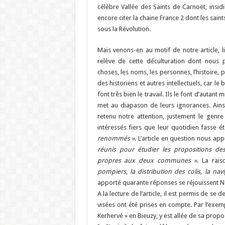
célèbre Vallée des Saints de Carnoët, ins
encore citer la chaine France 2 dont les sain
sous la Révolution.
Mais venons-en au motif de notre article, lié 
relève de cette déculturation dont nous pa
choses, les noms, les personnes, l’histoire, 
des historiens et autres intellectuels, ca
font très bien le travail. Ils le font d’autant
met au diapason de leurs ignorances. Ainsi
retenu notre attention, justement le genr
intéressés fiers que leur quotidien fasse é
renommés »
. L’article en question nous a
réunis pour étudier les propositions de
propres aux deux communes »
. La rai
pompiers, la distribution des colis, la nav
apporté quarante réponses se réjouissent N
A la lecture de l’article, il est permis de se d
visées ont été prises en compte. Par l’exemp
Kerhervé » en Bieuzy, y est allée de sa prop