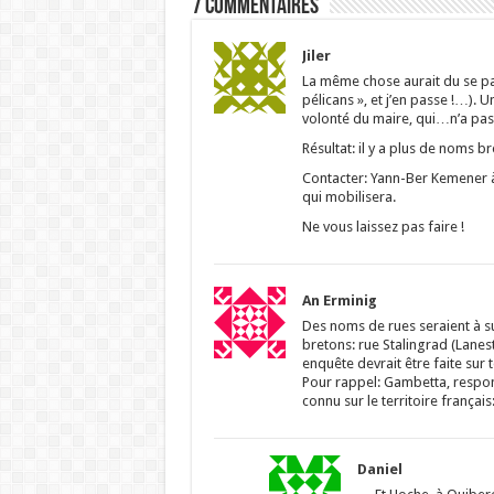
7 Commentaires
Jiler
La même chose aurait du se pas
pélicans », et j’en passe !…). 
volonté du maire, qui…n’a pas
Résultat: il y a plus de noms br
Contacter: Yann-Ber Kemener à 
qui mobilisera.
Ne vous laissez pas faire !
An Erminig
Des noms de rues seraient à sup
bretons: rue Stalingrad (Lan
enquête devrait être faite sur 
Pour rappel: Gambetta, respo
connu sur le territoire françai
Daniel