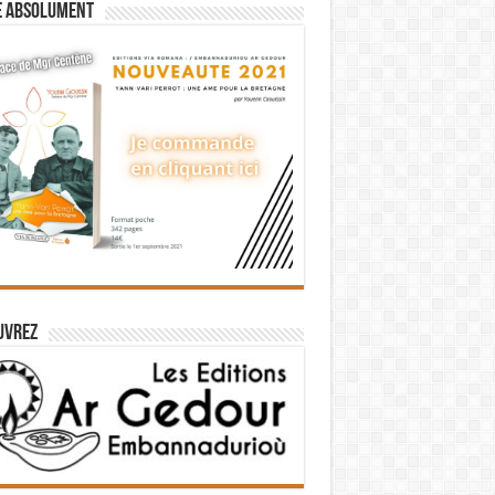
e absolument
uvrez