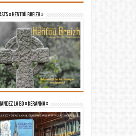
STS « Hentoù Breizh »
andez la BD « Keranna »