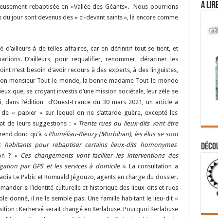
A lir
idieusement rebaptisée en «Vallée des Géants». Nous pourrions
ts du jour sont devenus des « ci-devant saints », là encore comme
d’ailleurs à de telles affaires, car en définitif tout se tient, et
rlions. D’ailleurs, pour requalifier, renommer, déraciner les
point n’est besoin d’avoir recours à des experts, à des linguistes,
r le bon monsieur Tout-le-monde, la bonne madame Tout-le-monde
 mieux que, se croyant investis d’une mission sociétale, leur zèle se
, dans l’édition d’Ouest-France du 30 mars 2021, un article a
e de « papier » sur lequel on ne s’attarde guère, excepté les
tat de leurs suggestions :
« Trente rues ou lieux-dits vont être
pprend donc qu’à
« Pluméliau-Bieuzy (Morbihan), les élus se sont
s habitants pour rebaptiser certains lieux-dits homonymes
Déco
son ?
« Ces changements vont faciliter les interventions des
igation par GPS et les services à domicile »
. La consultation a
adia Le Pabic et Romuald Jégouzo, agents en charge du dossier.
emander si l’identité culturelle et historique des lieux-dits et rues
le donné, il ne le semble pas. Une famille habitant le lieu-dit «
osition : Kerhervé serait changé en Kerlabuse. Pourquoi Kerlabuse