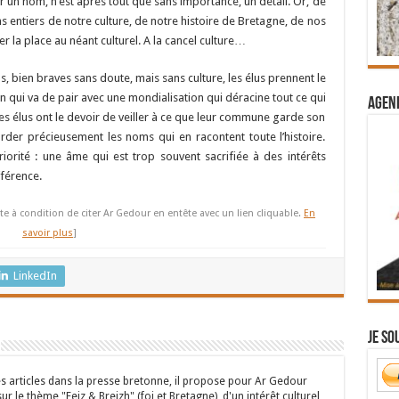
r un nom, n’est après tout que sans importance, un détail. Or, de
s entiers de notre culture, de notre histoire de Bretagne, de nos
r la place au néant culturel. A la cancel culture…
, bien braves sans doute, mais sans culture, les élus prennent le
n qui va de pair avec une mondialisation qui déracine tout ce qui
Agend
es élus ont le devoir de veiller à ce que leur commune garde son
der précieusement les noms qui en racontent toute l’histoire.
orité : une âme qui est trop souvent sacrifiée à des intérêts
fférence.
te à condition de citer Ar Gedour en entête avec un lien cliquable.
En
savoir plus
]
LinkedIn
Je so
s articles dans la presse bretonne, il propose pour Ar Gedour
r le thème "Feiz & Breizh" (foi et Bretagne), d'un intérêt culturel