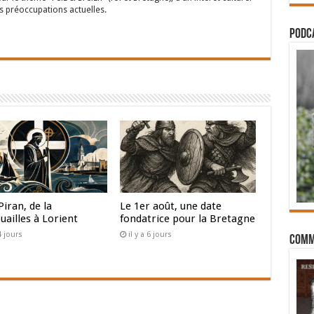
s préoccupations actuelles.
PODCA
Piran, de la
Le 1er août, une date
uailles à Lorient
fondatrice pour la Bretagne
 4 jours
il y a 6 jours
Comm