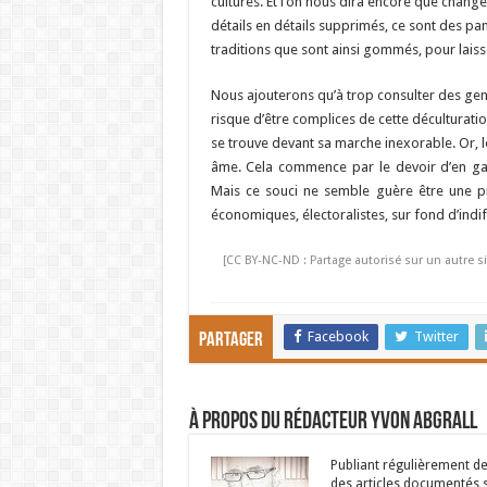
cultures. Et l’on nous dira encore que change
détails en détails supprimés, ce sont des pan
traditions que sont ainsi gommés, pour laisse
Nous ajouterons qu’à trop consulter des gens
risque d’être complices de cette déculturatio
se trouve devant sa marche inexorable. Or, l
âme. Cela commence par le devoir d’en gar
Mais ce souci ne semble guère être une pri
économiques, électoralistes, sur fond d’indi
[CC BY-NC-ND : Partage autorisé sur un autre si
Facebook
Twitter
Partager
À propos du rédacteur Yvon Abgrall
Publiant régulièrement de
des articles documentés su