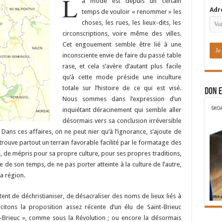
L
a mode est depuis un certain
Adr
temps de vouloir « renommer » les
choses, les rues, les lieux-dits, les
circonscriptions, voire même des villes.
Cet engouement semble être lié à une
inconsciente envie de faire du passé table
rase, et cela s’avère d’autant plus facile
qu’à cette mode préside une inculture
totale sur l’histoire de ce qui est visé.
DON E
Nous sommes dans l’expression d’un
inquiétant déracinement qui semble aller
désormais vers sa conclusion irréversible
Dans ces affaires, on ne peut nier qu’à l’ignorance, s’ajoute de
 trouve partout un terrain favorable facilité par le formatage des
e, de mépris pour sa propre culture, pour ses propres traditions,
tre de son temps, de ne pas porter atteinte à la culture de l’autre,
la région.
ent de déchristianiser, de désacraliser des noms de lieux liés à
citons la proposition assez récente d’un élu de Saint-Brieuc
t-Brieuc », comme sous la Révolution ; ou encore la désormais