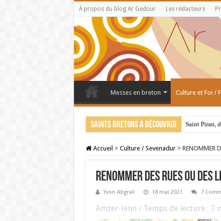
À propos du blog Ar Gedour
Les rédacteurs
Pr
Messes en breton
Culture et Foi /
Saints bretons à découvrir
Saint Piran, 
Accueil
>
Culture / Sevenadur
>
RENOMMER DE
RENOMMER DES RUES OU DES LIE
Yvon Abgrall
18 mai 2021
7 Comm
Amzer-lenn / Temps de lecture :
7
m