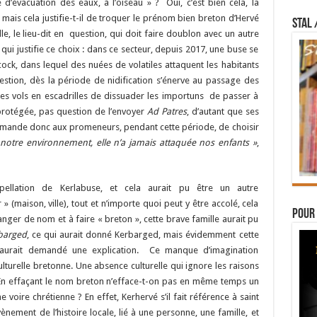
 d’évacuation des eaux, à l’oiseau » ? Oui, c’est bien cela, la
ais cela justifie-t-il de troquer le prénom bien breton d’Hervé
STAL 
le, le lieu-dit en question, qui doit faire doublon avec un autre
 » qui justifie ce choix : dans ce secteur, depuis 2017, une buse se
hcock, dans lequel des nuées de volatiles attaquent les habitants
uestion, dès la période de nidification s’énerve au passage des
des vols en escadrilles de dissuader les importuns de passer à
 protégée, pas question de l’envoyer
Ad Patres
, d’autant que ses
mmande donc aux promeneurs, pendant cette période, de choisir
 notre environnement, elle n’a jamais attaquée nos enfants »
,
appellation de Kerlabuse, et cela aurait pu être un autre
» (maison, ville), tout et n’importe quoi peut y être accolé, cela
Pour 
anger de nom et à faire « breton », cette brave famille aurait pu
barged
, ce qui aurait donné Kerbarged, mais évidemment cette
t aurait demandé une explication. Ce manque d’imagination
lturelle bretonne. Une absence culturelle qui ignore les raisons
En effaçant le nom breton n’efface-t-on pas en même temps un
e voire chrétienne ? En effet, Kerhervé s’il fait référence à saint
ènement de l’histoire locale, lié à une personne, une famille, et