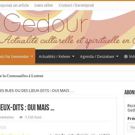
oposez un article
Liens utiles
Contact / Darempred
 Feiz ha Sevenadur
Actualités / Keleier
Agenda / Deiziataer
Vid
de la Cornouailles à Lorient
S RUES OU DES LIEUX-DITS : OUI MAIS …
Abon
Rece
UX-DITS : OUI MAIS …
Gedo
entaires
1,152 Vues
Pré
in