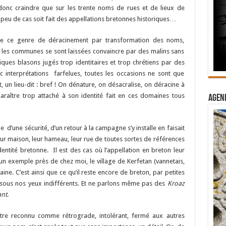
donc craindre que sur les trente noms de rues et de lieux de
peu de cas soit fait des appellations bretonnes historiques…
 de ce genre de déracinement par transformation des noms,
ù les communes se sont laissées convaincre par des malins sans
tiques blasons jugés trop identitaires et trop chrétiens par des
 interprétations farfelues, toutes les occasions ne sont que
 un lieu-dit : bref ! On dénature, on désacralise, on déracine à
 paraître trop attaché à son identité fait en ces domaines tous
Agend
 d’une sécurité, d’un retour à la campagne s’y installe en faisait
eur maison, leur hameau, leur rue de toutes sortes de références
identité bretonne. Il est des cas où l’appellation en breton leur
: un exemple près de chez moi, le village de Kerfetan (vannetais,
ine. C’est ainsi que ce qu’il reste encore de breton, par petites
 sous nos yeux indifférents. Et ne parlons même pas des
Kroaz
ant
.
être reconnu comme rétrograde, intolérant, fermé aux autres