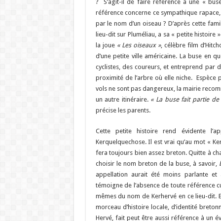
? S’agit-il de faire référence à une « buse
référence concerne ce sympathique rapace, m
par le nom d’un oiseau ? D’après cette famil
lieu-dit sur Pluméliau, a sa « petite histoire
la joue
« Les oiseaux »
, célèbre film d’Hitc
d’une petite ville américaine. La buse en q
cyclistes, des coureurs, et entreprend par 
proximité de l’arbre où elle niche. Espèce
vols ne sont pas dangereux, la mairie reco
un autre itinéraire.
« La buse fait partie de
précise les parents.
Cette petite histoire rend évidente l’
Kerquelquechose. Il est vrai qu’au mot « Ker 
fera toujours bien assez breton. Quitte à ch
choisir le nom breton de la buse, à savoir,
appellation aurait été moins parlante e
témoigne de l’absence de toute référence cu
mêmes du nom de Kerhervé en ce lieu-dit. 
morceau d’histoire locale, d’identité bretonn
Hervé, fait peut être aussi référence à un év