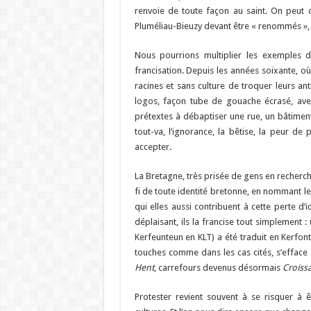
renvoie de toute façon au saint. On peut 
Pluméliau-Bieuzy devant être « renommés », 
Nous pourrions multiplier les exemples
francisation. Depuis les années soixante, o
racines et sans culture de troquer leurs an
logos, façon tube de gouache écrasé, avec
prétextes à débaptiser une rue, un bâtiment,
tout-va, l’ignorance, la bêtise, la peur de
accepter.
La Bretagne, très prisée de gens en recherche
fi de toute identité bretonne, en nommant l
qui elles aussi contribuent à cette perte d’
déplaisant, ils la francise tout simplement 
Kerfeunteun en KLT) a été traduit en Kerfonta
touches comme dans les cas cités, s’efface
Hent
, carrefours devenus désormais
Croiss
Protester revient souvent à se risquer à 