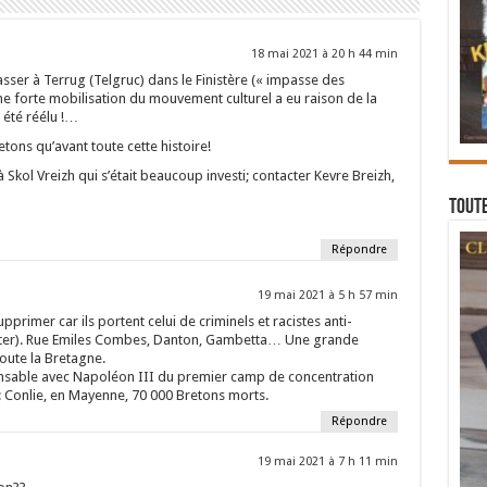
18 mai 2021 à 20 h 44 min
ser à Terrug (Telgruc) dans le Finistère (« impasse des
Une forte mobilisation du mouvement culturel a eu raison de la
 été réélu !…
etons qu’avant toute cette histoire!
Skol Vreizh qui s’était beaucoup investi; contacter Kevre Breizh,
Toute
Répondre
19 mai 2021 à 5 h 57 min
primer car ils portent celui de criminels et racistes anti-
ester). Rue Emiles Combes, Danton, Gambetta… Une grande
toute la Bretagne.
nsable avec Napoléon III du premier camp de concentration
s: Conlie, en Mayenne, 70 000 Bretons morts.
Répondre
19 mai 2021 à 7 h 11 min