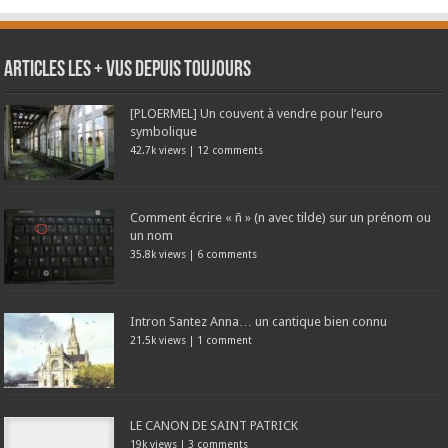
Articles les + vus depuis toujours
[PLOERMEL] Un couvent à vendre pour l’euro
symbolique
42.7k views
|
12 comments
Comment écrire « ñ » (n avec tilde) sur un prénom ou
un nom
35.8k views
|
6 comments
Intron Santez Anna… un cantique bien connu
21.5k views
|
1 comment
LE CANON DE SAINT PATRICK
19k views
|
3 comments