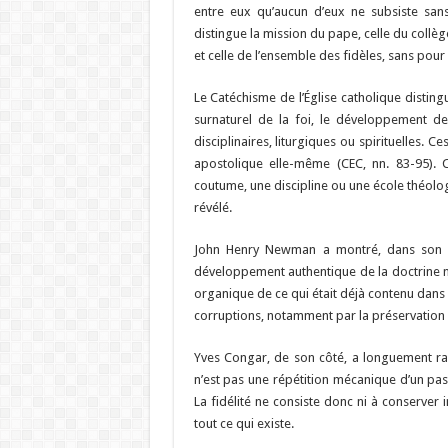
entre eux qu’aucun d’eux ne subsiste san
distingue la mission du pape, celle du collèg
et celle de l’ensemble des fidèles, sans pour
Le Catéchisme de l’Église catholique distingu
surnaturel de la foi, le développement de l
disciplinaires, liturgiques ou spirituelles. C
apostolique elle-même (CEC, nn. 83-95). Ce
coutume, une discipline ou une école théolo
révélé.
John Henry Newman a montré, dans son Es
développement authentique de la doctrine n’
organique de ce qui était déjà contenu dans l
corruptions, notamment par la préservation d
Yves Congar, de son côté, a longuement rapp
n’est pas une répétition mécanique d’un pass
La fidélité ne consiste donc ni à conserver i
tout ce qui existe.