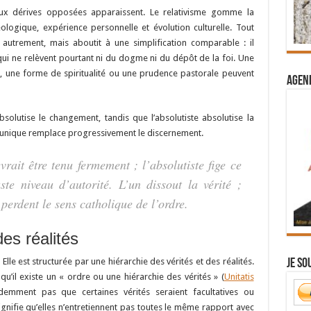
deux dérives opposées apparaissent. Le relativisme gomme la
éologique, expérience personnelle et évolution culturelle. Tout
 autrement, mais aboutit à une simplification comparable : il
s qui ne relèvent pourtant ni du dogme ni du dépôt de la foi. Une
le, une forme de spiritualité ou une prudence pastorale peuvent
Agend
absolutise le changement, tandis que l’absolutiste absolutise la
 unique remplace progressivement le discernement.
evrait être tenu fermement ; l’absolutiste fige ce
ste niveau d’autorité. L’un dissout la vérité ;
 perdent le sens catholique de l’ordre.
des réalités
Elle est structurée par une hiérarchie des vérités et des réalités.
Je so
 qu’il existe un « ordre ou une hiérarchie des vérités » (
Unitatis
idemment pas que certaines vérités seraient facultatives ou
ignifie qu’elles n’entretiennent pas toutes le même rapport avec