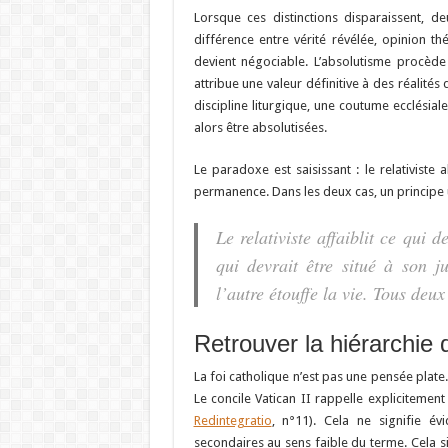
Lorsque ces distinctions disparaissent, 
différence entre vérité révélée, opinion th
devient négociable. L’absolutisme procède
attribue une valeur définitive à des réalité
discipline liturgique, une coutume ecclésia
alors être absolutisées.
Le paradoxe est saisissant : le relativiste 
permanence. Dans les deux cas, un principe
Le relativiste affaiblit ce qui d
qui devrait être situé à son ju
l’autre étouffe la vie. Tous deux
Retrouver la hiérarchie 
La foi catholique n’est pas une pensée plate. 
Le concile Vatican II rappelle explicitement
Redintegratio
, n°11). Cela ne signifie év
secondaires au sens faible du terme. Cela s