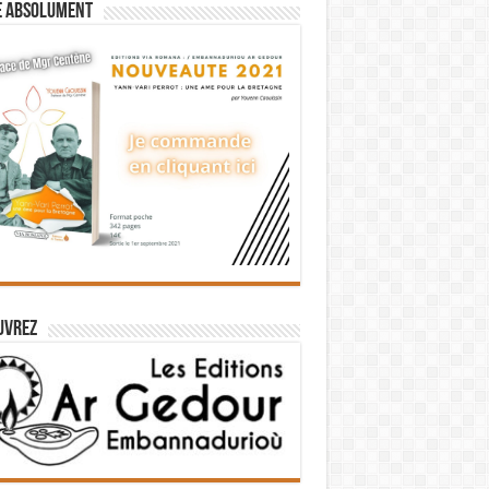
e absolument
uvrez