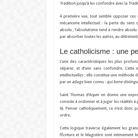
Tradition jusqu’à les confondre avec la Trad
À première vue, tout semble opposer ces d
mécanisme intellectuel : la perte du sens d
absolu ; l’absolutisme tend à rendre absolu ce
par absorber toutes les autres, au détriment 
Le catholicisme : une pe
L’une des caractéristiques les plus profon
séparer, et d’unir sans confondre. Cette 
intellectuelles ; elle constitue une méthode 
par un adage bien connu :
qui bene distingu
Saint Thomas d’Aquin en donne une express
consiste à ordonner et à juger les réalités à 
6). Penser catholiquement, ce n’est donc pa
ordre.
Cette logique traverse également les gran
l’Écriture et le Magistère sont intimement l