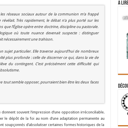
A lir
r les réseaux sociaux autour de la communion m’a frappé
révélait. Très rapidement, le débat n’a plus porté sur les
ns que l’Église opère entre doctrine, discipline ou pastorale.
gique où toute nuance devenait suspecte : distinguer
était nécessairement une trahison.
 un sujet particulier. Elle traverse aujourd’hui de nombreux
ulté plus profonde : celle de discerner ce qui, dans la vie de
relève du contingent. C’est précisément cette difficulté qui
’absolutisme.
que tout semble opposer, pourraient bien être les deux faces
Déco
se donnent souvent l’impression d’une opposition irréconciliable.
viser le dépôt de la foi au nom d’une adaptation permanente au
nt soupçonnés d’absolutiser certaines formes historiques de la