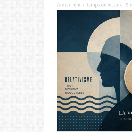
Amzer-lenn / Temps de lecture :
8
m