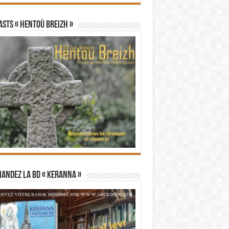
STS « Hentoù Breizh »
andez la BD « Keranna »