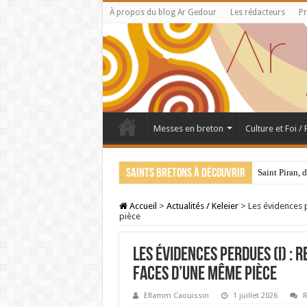
À propos du blog Ar Gedour
Les rédacteurs
Pr
Messes en breton
Culture et Foi /
Saints bretons à découvrir
Saint Piran, 
Accueil
>
Actualités / Keleier
>
Les évidences p
pièce
Les évidences perdues (I) : 
faces d’une même pièce
Eflamm Caouissin
1 juillet 2026
R