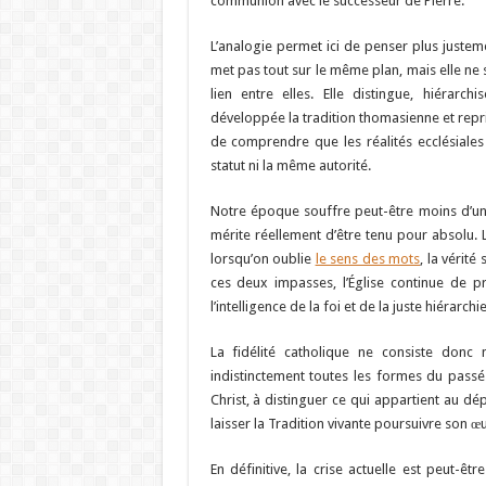
communion avec le successeur de Pierre.
L’analogie permet ici de penser plus justemen
met pas tout sur le même plan, mais elle ne 
lien entre elles. Elle distingue, hiérarch
développée la tradition thomasienne et repr
de comprendre que les réalités ecclésiales 
statut ni la même autorité.
Notre époque souffre peut-être moins d’un 
mérite réellement d’être tenu pour absolu. 
lorsqu’on oublie
le sens des mots
, la vérité
ces deux impasses, l’Église continue de p
l’intelligence de la foi et de la juste hiérarchi
La fidélité catholique ne consiste donc
indistinctement toutes les formes du passé.
Christ, à distinguer ce qui appartient au dé
laisser la Tradition vivante poursuivre son œu
En définitive, la crise actuelle est peut-êt