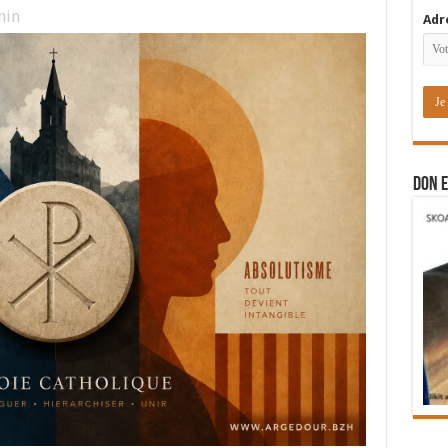
in
Adr
DON E