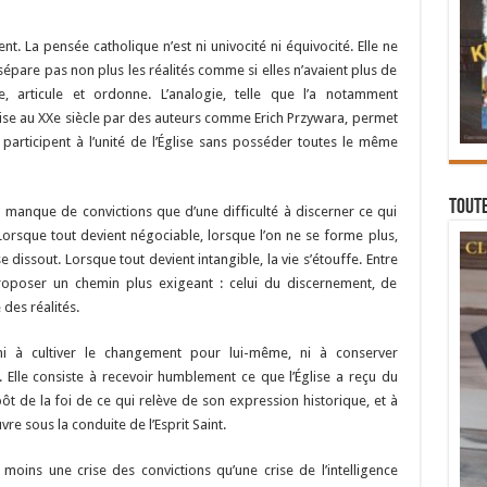
t. La pensée catholique n’est ni univocité ni équivocité. Elle ne
sépare pas non plus les réalités comme si elles n’avaient plus de
ise, articule et ordonne. L’analogie, telle que l’a notamment
ise au XXe siècle par des auteurs comme Erich Przywara, permet
participent à l’unité de l’Église sans posséder toutes le même
Toute
manque de convictions que d’une difficulté à discerner ce qui
Lorsque tout devient négociable, lorsque l’on ne se forme plus,
 se dissout. Lorsque tout devient intangible, la vie s’étouffe. Entre
roposer un chemin plus exigeant : celui du discernement, de
e des réalités.
 ni à cultiver le changement pour lui-même, ni à conserver
 Elle consiste à recevoir humblement ce que l’Église a reçu du
pôt de la foi de ce qui relève de son expression historique, et à
vre sous la conduite de l’Esprit Saint.
re moins une crise des convictions qu’une crise de l’intelligence