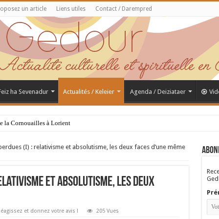
oposez un article
Liens utiles
Contact / Darempred
 Feiz ha Sevenadur
Actualités / Keleier
Agenda / Deiziataer
Vid
de la Cornouailles à Lorient
erdues (I) : relativisme et absolutisme, les deux faces d’une même
Abon
Rece
Gedo
relativisme et absolutisme, les deux
Pré
éagissez et donnez votre avis !
205 Vues