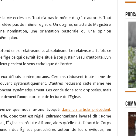
PODCA
r la vie ecclésiale. Tout n’a pas le même degré d’autorité. Tout
e relève pas du même registre. Un dogme, un acte du Magistère
, une nomination, une orientation pastorale ou une opinion
même plan.
ofond entre relativisme et absolutisme. Le relativiste affaiblit ce
e fige ce qui devrait être situé à son juste niveau d’autorité. L’un
s deux perdent le sens catholique de l’ordre.
reux débats contemporains. Certains réduisent toute la vie de
prouvent systématiquement. D’autres réduisent cette même vie
énoncent systématiquement. Les conclusions sont opposées, mais
 devient l’unique prisme de lecture de l’Église.
Comm
versé
que nous avions évoqué
dans un article précédent
.
arle, donc tout est réglé. L’ultramontanisme inversé dit : Rome
as, l’Église est réduite à Rome, alors qu’elle est d’abord le Corps
nion des Églises particulières autour de leurs évêques, en