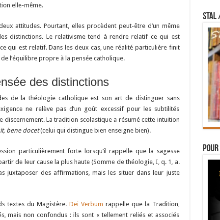
ition elle-même.
STAL 
eux attitudes. Pourtant, elles procèdent peut-être d’un même
es distinctions. Le relativisme tend à rendre relatif ce qui est
 qui est relatif. Dans les deux cas, une réalité particulière finit
de l’équilibre propre à la pensée catholique.
nsée des distinctions
des de la théologie catholique est son art de distinguer sans
exigence ne relève pas d’un goût excessif pour les subtilités
de discernement. La tradition scolastique a résumé cette intuition
it, bene docet
(celui qui distingue bien enseigne bien).
Pour 
ion particulièrement forte lorsqu’il rappelle que la sagesse
partir de leur cause la plus haute (Somme de théologie, I, q. 1, a.
s juxtaposer des affirmations, mais les situer dans leur juste
ds textes du Magistère.
Dei Verbum
rappelle que la Tradition,
iés, mais non confondus : ils sont « tellement reliés et associés