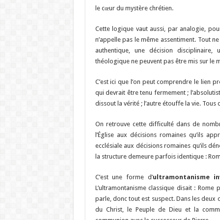
le cœur du mystère chrétien.
Cette logique vaut aussi, par analogie, pou
n’appelle pas le même assentiment. Tout n
authentique, une décision disciplinaire
théologique ne peuvent pas être mis sur le 
C’est ici que l’on peut comprendre le lien pr
qui devrait être tenu fermement ; l’absolutist
dissout la vérité ; l’autre étouffe la vie. Tou
On retrouve cette difficulté dans de nomb
l’Église aux décisions romaines qu’ils ap
ecclésiale aux décisions romaines qu’ils d
la structure demeure parfois identique : Rome
C’est une forme d’
ultramontanisme in
L’ultramontanisme classique disait : Rome p
parle, donc tout est suspect. Dans les deux c
du Christ, le Peuple de Dieu et la commu