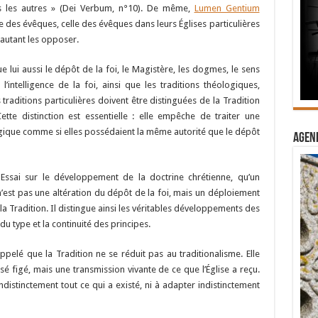
s les autres » (Dei Verbum, n°10). De même,
Lumen Gentium
e des évêques, celle des évêques dans leurs Églises particulières
 autant les opposer.
e lui aussi le dépôt de la foi, le Magistère, les dogmes, le sens
’intelligence de la foi, ainsi que les traditions théologiques,
es traditions particulières doivent être distinguées de la Tradition
tte distinction est essentielle : elle empêche de traiter une
gique comme si elles possédaient la même autorité que le dépôt
Agend
sai sur le développement de la doctrine chrétienne, qu’un
est pas une altération du dépôt de la foi, mais un déploiement
a Tradition. Il distingue ainsi les véritables développements des
u type et la continuité des principes.
elé que la Tradition ne se réduit pas au traditionalisme. Elle
é figé, mais une transmission vivante de ce que l’Église a reçu.
ndistinctement tout ce qui a existé, ni à adapter indistinctement