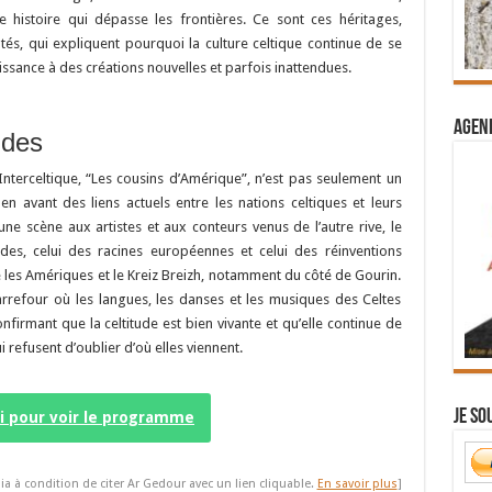
e histoire qui dépasse les frontières. Ce sont ces héritages,
és, qui expliquent pourquoi la culture celtique continue de se
ance à des créations nouvelles et parfois inattendues.
Agend
ndes
 Interceltique, “Les cousins d’Amérique”, n’est pas seulement un
n avant des liens actuels entre les nations celtiques et leurs
une scène aux artistes et aux conteurs venus de l’autre rive, le
des, celui des racines européennes et celui des réinventions
e les Amériques et le Kreiz Breizh, notamment du côté de Gourin.
carrefour où les langues, les danses et les musiques des Celtes
firmant que la celtitude est bien vivante et qu’elle continue de
 refusent d’oublier d’où elles viennent.
Je so
ci pour voir le programme
ia à condition de citer Ar Gedour avec un lien cliquable.
En savoir plus
]