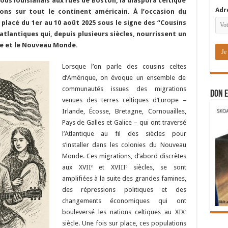
us louisianais aux rues de Boston, la diaspora celtique
Adr
ons sur tout le continent américain. À l’occasion du
, placé du 1er au 10 août 2025 sous le signe des “Cousins
atlantiques qui, depuis plusieurs siècles, nourrissent un
ue et le Nouveau Monde.
Lorsque l’on parle des cousins celtes
d’Amérique, on évoque un ensemble de
communautés issues des migrations
DON E
venues des terres celtiques d’Europe –
Irlande, Écosse, Bretagne, Cornouailles,
Pays de Galles et Galice – qui ont traversé
l’Atlantique au fil des siècles pour
s’installer dans les colonies du Nouveau
Monde. Ces migrations, d’abord discrètes
aux XVIIᵉ et XVIIIᵉ siècles, se sont
amplifiées à la suite des grandes famines,
des répressions politiques et des
changements économiques qui ont
bouleversé les nations celtiques au XIXᵉ
siècle. Une fois sur place, ces populations