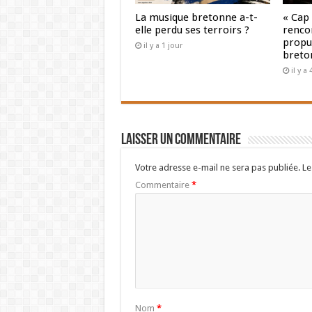
La musique bretonne a-t-
« Cap
elle perdu ses terroirs ?
renco
propul
il y a 1 jour
breto
il y a
Laisser un commentaire
Votre adresse e-mail ne sera pas publiée.
Le
Commentaire
*
Nom
*