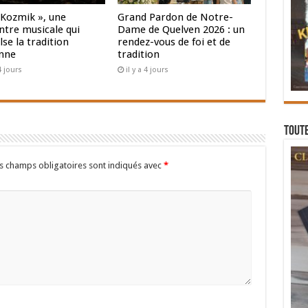
 Kozmik », une
Grand Pardon de Notre-
ntre musicale qui
Dame de Quelven 2026 : un
se la tradition
rendez-vous de foi et de
nne
tradition
 4 jours
il y a 4 jours
Toute
s champs obligatoires sont indiqués avec
*