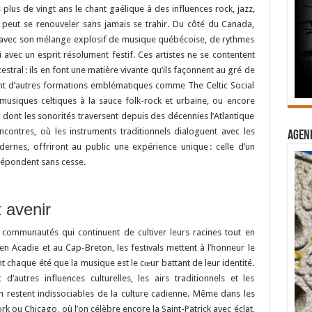
plus de vingt ans le chant gaélique à des influences rock, jazz,
 peut se renouveler sans jamais se trahir. Du côté du Canada,
avec son mélange explosif de musique québécoise, de rythmes
i avec un esprit résolument festif. Ces artistes ne se contentent
tral : ils en font une matière vivante qu’ils façonnent au gré de
ront d’autres formations emblématiques comme The Celtic Social
s musiques celtiques à la sauce folk-rock et urbaine, ou encore
 dont les sonorités traversent depuis des décennies l’Atlantique
ncontres, où les instruments traditionnels dialoguent avec les
Agend
dernes, offriront au public une expérience unique : celle d’un
 répondent sans cesse.
 avenir
 communautés qui continuent de cultiver leurs racines tout en
en Acadie et au Cap-Breton, les festivals mettent à l’honneur le
nt chaque été que la musique est le cœur battant de leur identité.
’autres influences culturelles, les airs traditionnels et les
 restent indissociables de la culture cadienne. Même dans les
u Chicago, où l’on célèbre encore la Saint-Patrick avec éclat,