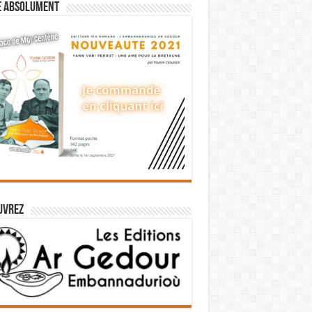
e absolument
uvrez