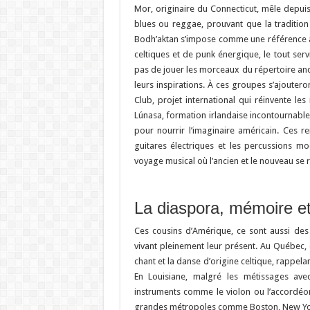
Mor, originaire du Connecticut, mêle depuis 
blues ou reggae, prouvant que la tradition
Bodh’aktan s’impose comme une référence 
celtiques et de punk énergique, le tout serv
pas de jouer les morceaux du répertoire ances
leurs inspirations. À ces groupes s’ajoute
Club, projet international qui réinvente le
Lúnasa, formation irlandaise incontournable
pour nourrir l’imaginaire américain. Ces re
guitares électriques et les percussions mo
voyage musical où l’ancien et le nouveau se
La diaspora, mémoire et
Ces cousins d’Amérique, ce sont aussi des
vivant pleinement leur présent. Au Québec, 
chant et la danse d’origine celtique, rappela
En Louisiane, malgré les métissages avec d
instruments comme le violon ou l’accordéon
grandes métropoles comme Boston, New York o