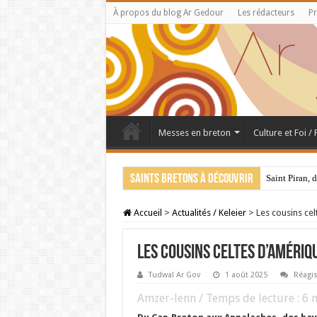
À propos du blog Ar Gedour
Les rédacteurs
Pr
Messes en breton
Culture et Foi /
Saints bretons à découvrir
Saint Piran, 
Accueil
>
Actualités / Keleier
>
Les cousins cel
Les cousins celtes d’Amériqu
Tudwal Ar Gov
1 août 2025
Réagis
Amzer-lenn / Temps de lecture :
6
m