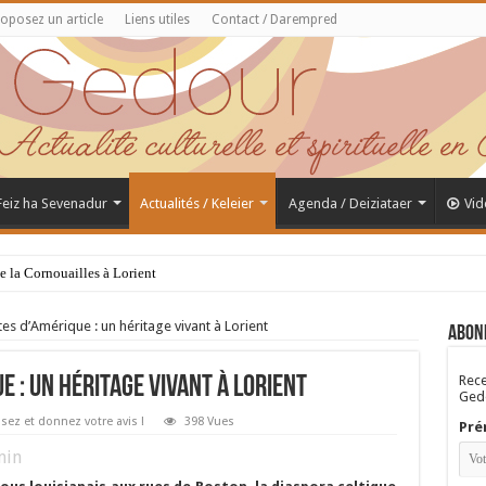
oposez un article
Liens utiles
Contact / Darempred
 Feiz ha Sevenadur
Actualités / Keleier
Agenda / Deiziataer
Vid
de la Cornouailles à Lorient
tes d’Amérique : un héritage vivant à Lorient
Abon
Rece
e : un héritage vivant à Lorient
Gedo
sez et donnez votre avis !
398 Vues
Pré
in