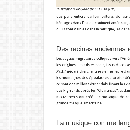
Illustration Ar Gedour / EFK.AI (DR)
des pans entiers de leur culture, de leurs
héritages dans l’est du continent américain
où ils sont visibles dans la musique, les dan
Des racines anciennes e
Les vagues migratoires celtiques vers l’Amér
les origines. Les Ulster‑Scots, issus d’Éco
XVIIIᵉ siècle à chercher une vie meilleure da
les montagnes des Appalaches a profondémen
ce sont des millions d’Irlandais fuyant la Gr
des Highlands après les “Clearances”, et da
mouvements ont créé une mosaïque de com
grande fresque américaine.
La musique comme la