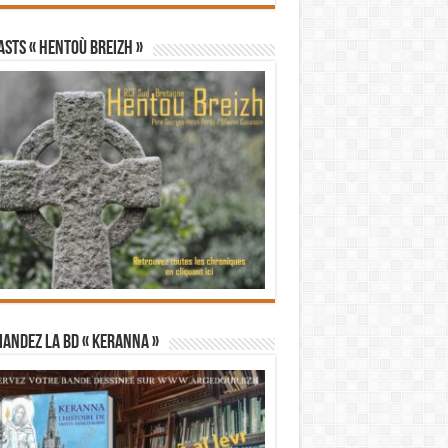
STS « Hentoù Breizh »
andez la BD « Keranna »