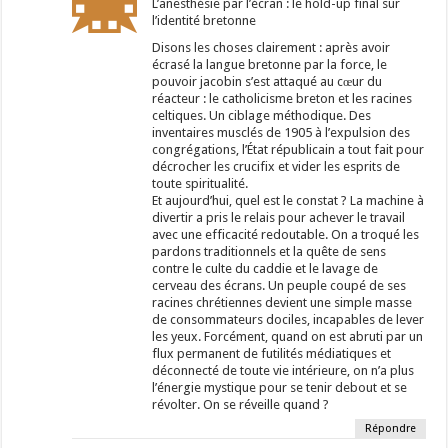
L’anesthésie par l’écran : le hold-up final sur
l’identité bretonne
Disons les choses clairement : après avoir
écrasé la langue bretonne par la force, le
pouvoir jacobin s’est attaqué au cœur du
réacteur : le catholicisme breton et les racines
celtiques. Un ciblage méthodique. Des
inventaires musclés de 1905 à l’expulsion des
congrégations, l’État républicain a tout fait pour
décrocher les crucifix et vider les esprits de
toute spiritualité.
Et aujourd’hui, quel est le constat ? La machine à
divertir a pris le relais pour achever le travail
avec une efficacité redoutable. On a troqué les
pardons traditionnels et la quête de sens
contre le culte du caddie et le lavage de
cerveau des écrans. Un peuple coupé de ses
racines chrétiennes devient une simple masse
de consommateurs dociles, incapables de lever
les yeux. Forcément, quand on est abruti par un
flux permanent de futilités médiatiques et
déconnecté de toute vie intérieure, on n’a plus
l’énergie mystique pour se tenir debout et se
révolter. On se réveille quand ?
Répondre