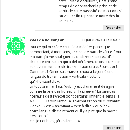
cette usine à déculturer, il est grand
temps de débrancher la prise et de
sortir de cette passivité de moutons si
on veut enfin reprendre notre destin
en main.
Répondre
Yves de Boisanger
14 juillet 2026 à 18 h 00 min
tout ce qui précède est utile à méditer parce que
comportant, à mon sens, une solide part de vérité. Pour
ma part, j’aime souligner que le breton est issu d’un
choix de civilisation qui a délibérément choisi de miser
son avenir sur la seule transmission orale. Pourquoi ?
Comment ? On ne sait mais ce choix a façonné une
langue de transmission « verticale » autant
qu' »horizontale ».
En tout premier lieu, l’oubli y est clairement désigné
comme la pire des horreurs ; la preuve ? La pire des
horreurs c’est l’Ankoù dont certains limitent le sens à la
MORT … ils oublient que la verbalisation du substantif
« ankou » est « ankouaat » c’est à dire « oublier »
notre langue dit clairement qu’il y a pire que la mort ;
c’est l’oubli.
« Si je t’oublies, Jérusalem … »
Répondre