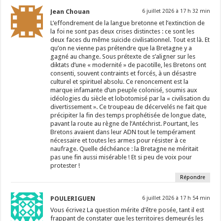
Jean Chouan
6 juillet 2026 à 17 h 32 min
L’effondrement de la langue bretonne et l’extinction de
la foi ne sont pas deux crises distinctes : ce sont les
deux faces du même suicide civilisationnel. Tout est là. Et
qu’on ne vienne pas prétendre que la Bretagne y a
gagné au change. Sous prétexte de s’aligner sur les
diktats d’une « modernité » de pacotille, les Bretons ont
consenti, souvent contraints et forcés, à un désastre
culturel et spirituel absolu. Ce renoncement est la
marque infamante d’un peuple colonisé, soumis aux
idéologies du siècle et lobotomisé par la « civilisation du
divertissement ». Ce troupeau de décervelés ne fait que
précipiter la fin des temps prophétisée de longue date,
pavant la route au règne de l’Antéchrist. Pourtant, les
Bretons avaient dans leur ADN tout le tempérament
nécessaire et toutes les armes pour résister à ce
naufrage. Quelle déchéance : la Bretagne ne méritait
pas une fin aussi misérable ! Et si peu de voix pour
protester !
Répondre
POULERIGUEN
6 juillet 2026 à 17 h 54 min
Vous écrivez La question mérite d’être posée, tant il est
frappant de constater que les territoires demeurés les