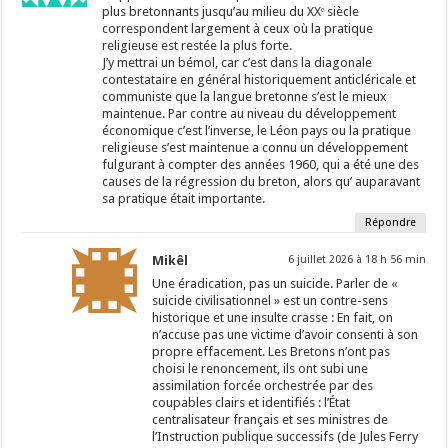
plus bretonnants jusqu’au milieu du XXᵉ siècle
correspondent largement à ceux où la pratique
religieuse est restée la plus forte.
J’y mettrai un bémol, car c’est dans la diagonale
contestataire en général historiquement anticléricale et
communiste que la langue bretonne s’est le mieux
maintenue. Par contre au niveau du développement
économique c’est l’inverse, le Léon pays ou la pratique
religieuse s’est maintenue a connu un développement
fulgurant à compter des années 1960, qui a été une des
causes de la régression du breton, alors qu’ auparavant
sa pratique était importante.
Répondre
Mikêl
6 juillet 2026 à 18 h 56 min
Une éradication, pas un suicide. Parler de «
suicide civilisationnel » est un contre-sens
historique et une insulte crasse : En fait, on
n’accuse pas une victime d’avoir consenti à son
propre effacement. Les Bretons n’ont pas
choisi le renoncement, ils ont subi une
assimilation forcée orchestrée par des
coupables clairs et identifiés : l’État
centralisateur français et ses ministres de
l’Instruction publique successifs (de Jules Ferry