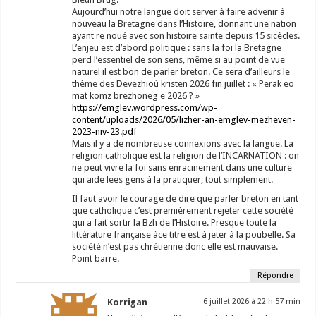
Aujourd’hui notre langue doit server à faire advenir à
nouveau la Bretagne dans l’Histoire, donnant une nation
ayant re noué avec son histoire sainte depuis 15 sicècles.
L’enjeu est d’abord politique : sans la foi la Bretagne
perd l’essentiel de son sens, même si au point de vue
naturel il est bon de parler breton. Ce sera d’ailleurs le
thème des Devezhioù kristen 2026 fin juillet : « Perak eo
mat komz brezhoneg e 2026 ? »
https://emglev.wordpress.com/wp-
content/uploads/2026/05/lizher-an-emglev-mezheven-
2023-niv-23.pdf
Mais il y a de nombreuse connexions avec la langue. La
religion catholique est la religion de l’INCARNATION : on
ne peut vivre la foi sans enracinement dans une culture
qui aide lees gens à la pratiquer, tout simplement.
Il faut avoir le courage de dire que parler breton en tant
que catholique c’est premièrement rejeter cette société
qui a fait sortir la Bzh de l’Histoire. Presque toute la
littérature française àce titre est à jeter à la poubelle. Sa
société n’est pas chrétienne donc elle est mauvaise.
Point barre.
Répondre
Korrigan
6 juillet 2026 à 22 h 57 min