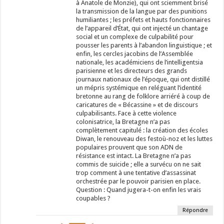
à Anatole de Monzie), qui ont sciemment brisé
la transmission de la langue par des punitions
humiliantes ; les préfets et hauts fonctionnaires
de l’appareil d’État, qui ont injecté un chantage
social et un complexe de culpabilité pour
pousser les parents à l’abandon linguistique ; et
enfin, les cercles jacobins de l’Assemblée
nationale, les académiciens de l’intelligentsia
parisienne et les directeurs des grands
journaux nationaux de l’époque, qui ont distillé
un mépris systémique en reléguant l’identité
bretonne au rang de folklore arriéré à coup de
caricatures de « Bécassine » et de discours
culpabilisants. Face à cette violence
colonisatrice, la Bretagne n’a pas
complètement capitulé : la création des écoles
Diwan, le renouveau des festoù-noz et les luttes
populaires prouvent que son ADN de
résistance est intact. La Bretagne n’a pas
commis de suicide ; elle a survécu on ne sait
trop comment à une tentative d’assassinat
orchestrée par le pouvoir parisien en place.
Question : Quand jugera-t-on enfin les vrais
coupables ?
Répondre