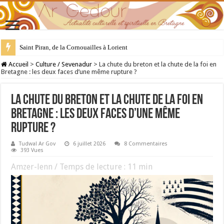
Saint Piran, de la Cornouailles à Lorient
28 juillet : Saint Samson de Dol, père de la Bretagne chrétienne
Accueil
>
Culture / Sevenadur
>
La chute du breton et la chute de la foi en
Bretagne : les deux faces d’une même rupture ?
La chute du breton et la chute de la foi en
Bretagne : les deux faces d’une même
rupture ?
Tudwal Ar Gov
6 juillet 2026
8 Commentaires
393 Vues
Amzer-lenn / Temps de lecture :
11
min