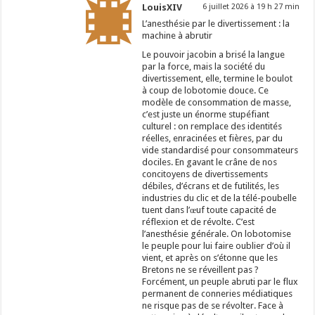
LouisXIV
6 juillet 2026 à 19 h 27 min
L’anesthésie par le divertissement : la
machine à abrutir
Le pouvoir jacobin a brisé la langue
par la force, mais la société du
divertissement, elle, termine le boulot
à coup de lobotomie douce. Ce
modèle de consommation de masse,
c’est juste un énorme stupéfiant
culturel : on remplace des identités
réelles, enracinées et fières, par du
vide standardisé pour consommateurs
dociles. En gavant le crâne de nos
concitoyens de divertissements
débiles, d’écrans et de futilités, les
industries du clic et de la télé-poubelle
tuent dans l’œuf toute capacité de
réflexion et de révolte. C’est
l’anesthésie générale. On lobotomise
le peuple pour lui faire oublier d’où il
vient, et après on s’étonne que les
Bretons ne se réveillent pas ?
Forcément, un peuple abruti par le flux
permanent de conneries médiatiques
ne risque pas de se révolter. Face à