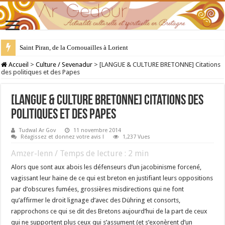
Saint Piran, de la Cornouailles à Lorient
28 juillet : Saint Samson de Dol, père de la Bretagne chrétienne
Accueil
>
Culture / Sevenadur
>
[LANGUE & CULTURE BRETONNE] Citations
des politiques et des Papes
[LANGUE & CULTURE BRETONNE] Citations des
politiques et des Papes
Tudwal Ar Gov
11 novembre 2014
Réagissez et donnez votre avis !
1,237 Vues
Amzer-lenn / Temps de lecture :
2
min
Alors que sont aux abois les défenseurs d’un jacobinisme forcené,
vagissant leur haine de ce qui est breton en justifiant leurs oppositions
par d’obscures fumées, grossières misdirections qui ne font
qu’affirmer le droit lignage d’avec des Dühring et consorts,
rapprochons ce qui se dit des Bretons aujourd’hui de la part de ceux
qui ne supportent plus ceux qui s’assument (et s’exonèrent d’un