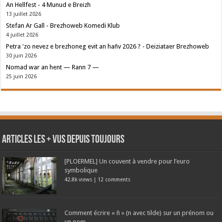
An Hellfest - 4 Munud e Breizh
13 juillet 2026
Stefan Ar Gall - Brezhoweb Komedi Klub
4 juillet 2026
Petra 'zo nevez e brezhoneg evit an hañv 2026 ? - Deiziataer Brezhoweb
30 juin 2026
Nomad war an hent — Rann 7 —
25 juin 2026
Articles les + vus depuis toujours
[PLOERMEL] Un couvent à vendre pour l’euro
symbolique
42.8k views
|
12 comments
Comment écrire « ñ » (n avec tilde) sur un prénom ou
un nom