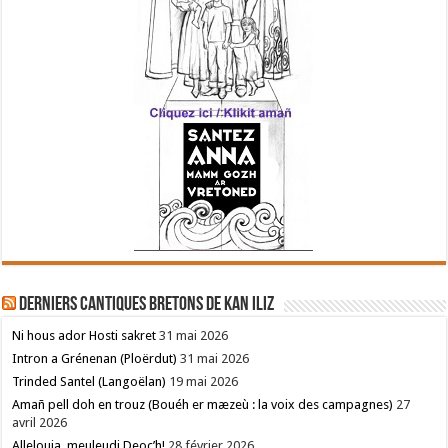
Derniers cantiques bretons de Kan Iliz
Ni hous ador Hosti sakret
31 mai 2026
Intron a Grénenan (Ploërdut)
31 mai 2026
Trinded Santel (Langoëlan)
19 mai 2026
Amañ pell doh en trouz (Bouéh er mæzeù : la voix des campagnes)
27
avril 2026
Allelouia, meuleudi Deoc’h!
28 février 2026