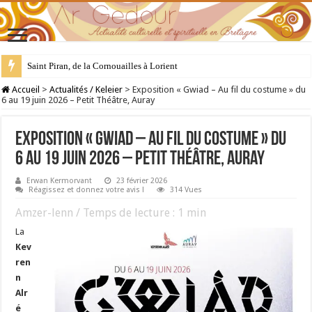
Saint Piran, de la Cornouailles à Lorient
28 juillet : Saint Samson de Dol, père de la Bretagne chrétienne
Accueil
>
Actualités / Keleier
>
Exposition « Gwiad – Au fil du costume » du
6 au 19 juin 2026 – Petit Théâtre, Auray
Exposition « Gwiad – Au fil du costume » du
6 au 19 juin 2026 – Petit Théâtre, Auray
Erwan Kermorvant
23 février 2026
Réagissez et donnez votre avis !
314 Vues
Amzer-lenn / Temps de lecture :
1
min
La
Kev
ren
n
Alr
é