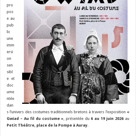
pro
pos
e au
pub
lic
une
imm
ersi
on
sen
sibl
e et
doc
ume
ntée
dan
s l’univers des costumes traditionnels bretons à travers l’exposition
«
Gwiad – Au fil du costume »
, présentée du
6 au 19 juin 2026
au
Petit Théâtre, place de la Pompe à Auray
.