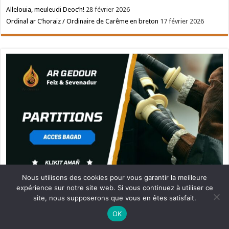
Allelouia, meuleudi Deoc’h!
28 février 2026
Ordinal ar C’horaiz / Ordinaire de Carême en breton
17 février 2026
Nous utilisons des cookies pour vous garantir la meilleure
expérience sur notre site web. Si vous continuez à utiliser ce
site, nous supposerons que vous en êtes satisfait.
Ne manquez pas la nouveauté de Bernard Rio "LA REVOLUTION DES
OK
OMBRES".
CLIQUEZ ICI POUR EN SAVOIR PLUS
ou
Ignorer