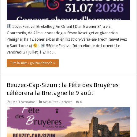
55vet Festival Etrekeltieg An Oriant ! D’ar Gwener 31 a viz
Goureneñv, da 21e : ur sonadeg a-feson kaset get ar gKanerion
Pleuigner ha 12 soner a-barzh en iliz Itron-Varia-an-Trec’h (anvet ivez
« Sant-Loeiz »)
!
55ème Festival Interceltique de Lorient ! Le
vendredi 31 juillet, à 21H : …
Lire la suite / gouzout hiroc'h »
Beuzec-Cap-Sizun : la Fête des Bruyères
célébrera la Bretagne le 9 août
il y a 1 semaine
Actualités / Keleier
0