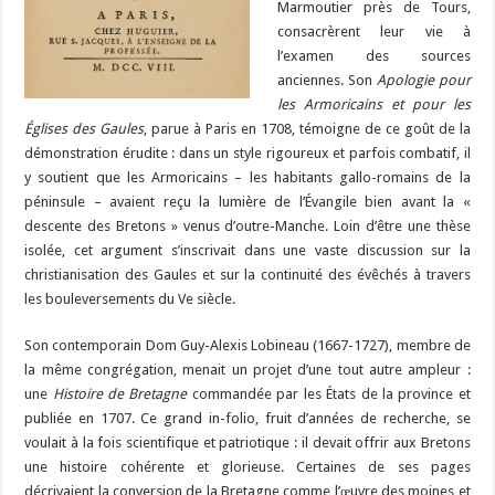
Marmoutier près de Tours,
consacrèrent leur vie à
l’examen des sources
anciennes. Son
Apologie pour
les Armoricains et pour les
Églises des Gaules
, parue à Paris en 1708, témoigne de ce goût de la
démonstration érudite : dans un style rigoureux et parfois combatif, il
y soutient que les Armoricains – les habitants gallo-romains de la
péninsule – avaient reçu la lumière de l’Évangile bien avant la «
descente des Bretons » venus d’outre-Manche. Loin d’être une thèse
isolée, cet argument s’inscrivait dans une vaste discussion sur la
christianisation des Gaules et sur la continuité des évêchés à travers
les bouleversements du Ve siècle.
Son contemporain Dom Guy-Alexis Lobineau (1667-1727), membre de
la même congrégation, menait un projet d’une tout autre ampleur :
une
Histoire de Bretagne
commandée par les États de la province et
publiée en 1707. Ce grand in-folio, fruit d’années de recherche, se
voulait à la fois scientifique et patriotique : il devait offrir aux Bretons
une histoire cohérente et glorieuse. Certaines de ses pages
décrivaient la conversion de la Bretagne comme l’œuvre des moines et