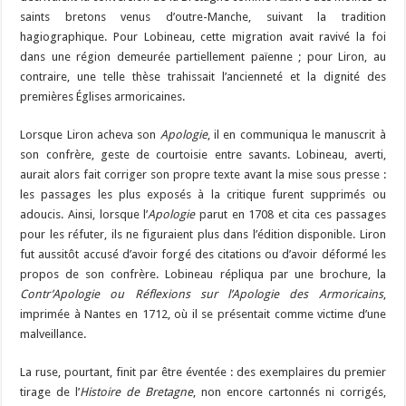
saints bretons venus d’outre-Manche, suivant la tradition
hagiographique. Pour Lobineau, cette migration avait ravivé la foi
dans une région demeurée partiellement païenne ; pour Liron, au
contraire, une telle thèse trahissait l’ancienneté et la dignité des
premières Églises armoricaines.
Lorsque Liron acheva son
Apologie
, il en communiqua le manuscrit à
son confrère, geste de courtoisie entre savants. Lobineau, averti,
aurait alors fait corriger son propre texte avant la mise sous presse :
les passages les plus exposés à la critique furent supprimés ou
adoucis. Ainsi, lorsque l’
Apologie
parut en 1708 et cita ces passages
pour les réfuter, ils ne figuraient plus dans l’édition disponible. Liron
fut aussitôt accusé d’avoir forgé des citations ou d’avoir déformé les
propos de son confrère. Lobineau répliqua par une brochure, la
Contr’Apologie ou Réflexions sur l’Apologie des Armoricains
,
imprimée à Nantes en 1712, où il se présentait comme victime d’une
malveillance.
La ruse, pourtant, finit par être éventée : des exemplaires du premier
tirage de l’
Histoire de Bretagne
, non encore cartonnés ni corrigés,