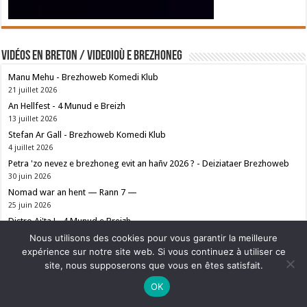
Vidéos en breton / Videoioù e brezhoneg
Manu Mehu - Brezhoweb Komedi Klub
21 juillet 2026
An Hellfest - 4 Munud e Breizh
13 juillet 2026
Stefan Ar Gall - Brezhoweb Komedi Klub
4 juillet 2026
Petra 'zo nevez e brezhoneg evit an hañv 2026 ? - Deiziataer Brezhoweb
30 juin 2026
Nomad war an hent — Rann 7 —
25 juin 2026
Distro Ai'ta ! - 4 Munud e Breizh
23 juin 2026
Nous utilisons des cookies pour vous garantir la meilleure
expérience sur notre site web. Si vous continuez à utiliser ce
site, nous supposerons que vous en êtes satisfait.
Ne manquez pas la nouveauté de Bernard Rio "LA REVOLUTION DES
OK
OMBRES".
CLIQUEZ ICI POUR EN SAVOIR PLUS
ou
Ignorer