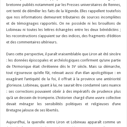
bretonne publiés notamment par les Presses universitaires de Rennes,
ont tenté de démêler les faits de la légende. Elles rappellent toutefois
que nos informations demeurent tributaires de sources incomplètes
et de témoignages rapportés. On ne possède ni les brouillons de
Lobineau ni toutes les lettres échangées entre les deux bénédictins ;
les reconstructions s’appuient sur des indices, des fragments d’édition
et des commentaires ultérieurs.
Dans cette perspective, il paraît vraisemblable que Liron ait été sincère
: les données épiscopales et archéologiques confirment qu’une partie
de l’Armorique était chrétienne dès le IVᵉ siècle. Mais sa démarche,
tout rigoureuse qu’elle fût, relevait aussi d’un élan apologétique : en
exagérant l’antiquité de la foi, il offrait à la province une antériorité
glorieuse. Lobineau, quant à lui, ne saurait être condamné sans nuance
: ses corrections pouvaient obéir à des impératifs de prudence plus
qu’à un dessein de tromperie. L’historien chargé d’une œuvre collective
devait ménager les sensibilités politiques et religieuses d’une
Bretagne jalouse de ses libertés.
Aujourd’hui, la querelle entre Liron et Lobineau apparaît comme un