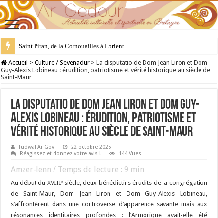
28 juillet : Saint Samson de Dol, père de la Bretagne chrétienne
Accueil
>
Culture / Sevenadur
>
La disputatio de Dom Jean Liron et Dom
Guy-Alexis Lobineau : érudition, patriotisme et vérité historique au siècle de
Saint-Maur
La disputatio de Dom Jean Liron et Dom Guy-
Alexis Lobineau : érudition, patriotisme et
vérité historique au siècle de Saint-Maur
Tudwal Ar Gov
22 octobre 2025
Réagissez et donnez votre avis !
144 Vues
Amzer-lenn / Temps de lecture :
9
min
Au début du XVIIIᵉ siècle, deux bénédictins érudits de la congrégation
de Saint-Maur, Dom Jean Liron et Dom Guy-Alexis Lobineau,
s’affrontèrent dans une controverse d’apparence savante mais aux
résonances identitaires profondes : l’Armorique avait-elle été