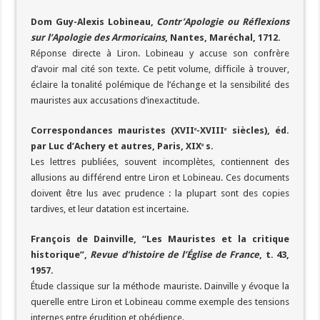
Dom Guy-Alexis Lobineau,
Contr’Apologie ou Réflexions
sur l’Apologie des Armoricains
, Nantes, Maréchal, 1712.
Réponse directe à Liron. Lobineau y accuse son confrère
d’avoir mal cité son texte. Ce petit volume, difficile à trouver,
éclaire la tonalité polémique de l’échange et la sensibilité des
mauristes aux accusations d’inexactitude.
Correspondances mauristes (XVIIᵉ-XVIIIᵉ siècles), éd.
par Luc d’Achery et autres, Paris, XIXᵉ s.
Les lettres publiées, souvent incomplètes, contiennent des
allusions au différend entre Liron et Lobineau. Ces documents
doivent être lus avec prudence : la plupart sont des copies
tardives, et leur datation est incertaine.
François de Dainville, “Les Mauristes et la critique
historique”,
Revue d’histoire de l’Église de France
, t. 43,
1957.
Étude classique sur la méthode mauriste. Dainville y évoque la
querelle entre Liron et Lobineau comme exemple des tensions
internes entre érudition et obédience.