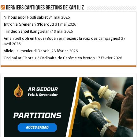
Derniers cantiques bretons de Kan Iliz
Ni hous ador Hosti sakret
31 mai 2026
Intron a Grénenan (Ploërdut)
31 mai 2026
Trinded Santel (Langoëlan)
19 mai 2026
Amañ pell doh en trouz (Bouéh er mæzeù : la voix des campagnes)
27
avril 2026
Allelouia, meuleudi Deoc’h!
28 février 2026
Ordinal ar C’horaiz / Ordinaire de Carême en breton
17 février 2026