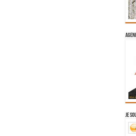
Agend
Je so