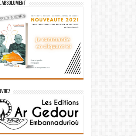
e absolument
uvrez