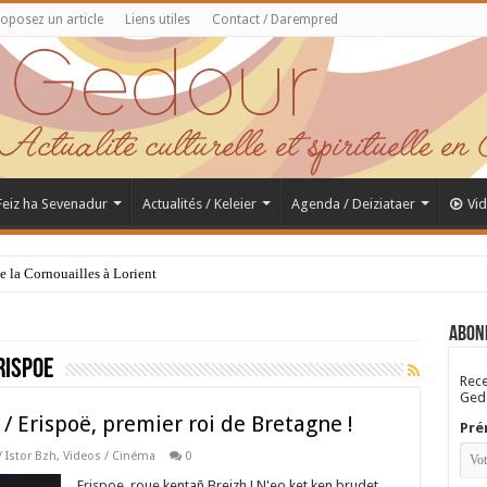
oposez un article
Liens utiles
Contact / Darempred
 Feiz ha Sevenadur
Actualités / Keleier
Agenda / Deiziataer
Vi
de la Cornouailles à Lorient
Abon
rispoe
Rece
Gedo
/ Erispoë, premier roi de Bretagne !
Pré
/ Istor Bzh
,
Videos / Cinéma
0
Erispoe, roue kentañ Breizh ! N'eo ket ken brudet