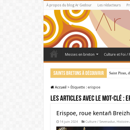
À propos du blog Ar Gedour
Les rédacteurs
Pr
Messes en breton
Culture et Foi /
Saints bretons à découvrir
Saint Piran, 
Accueil
>
Étiquette :
erispoe
Les articles avec le mot-clé :
e
Erispoe, roue kentañ Breizh 
14 juin 2024
Culture / Sevenadur
,
Histoire 