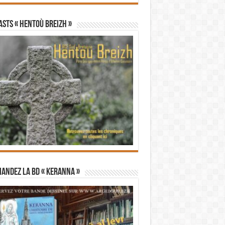
STS « Hentoù Breizh »
andez la BD « Keranna »