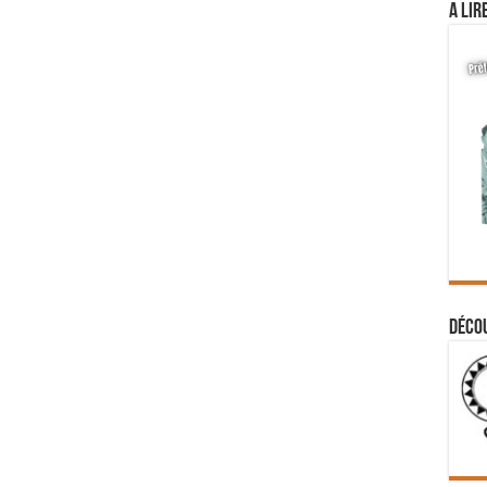
A lir
Déco