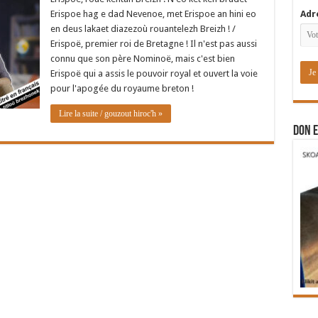
Erispoe hag e dad Nevenoe, met Erispoe an hini eo
Adr
en deus lakaet diazezoù rouantelezh Breizh ! /
Erispoë, premier roi de Bretagne ! Il n'est pas aussi
connu que son père Nominoë, mais c'est bien
Erispoë qui a assis le pouvoir royal et ouvert la voie
pour l'apogée du royaume breton !
Lire la suite / gouzout hiroc'h »
DON E