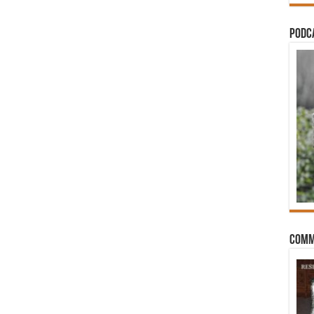
PODCA
Comm