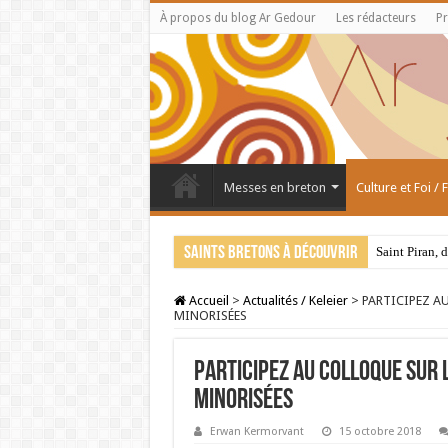
À propos du blog Ar Gedour
Les rédacteurs
Pr
Messes en breton
Culture et Foi /
Saints bretons à découvrir
Saint Piran, 
Accueil
>
Actualités / Keleier
>
PARTICIPEZ A
MINORISÉES
PARTICIPEZ AU COLLOQUE SUR 
MINORISÉES
Erwan Kermorvant
15 octobre 2018