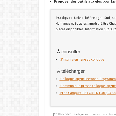
Proposer des outils aux élus
pour favo
Pratique :
Université Bretagne Sud, 4 r
Humaines et Sociales, amphithéâtre Chappé
places disponibles. Information : 02 99 
À consulter
S’inscrire en ligne au colloque
À télécharger
ColloqueLangueBretonne-Program
Communique presse colloqueLangue
PLan CampusUBS LORIENT
467,94
Ko
[CC BY-NC-ND : Partage autorisé sur un autre si