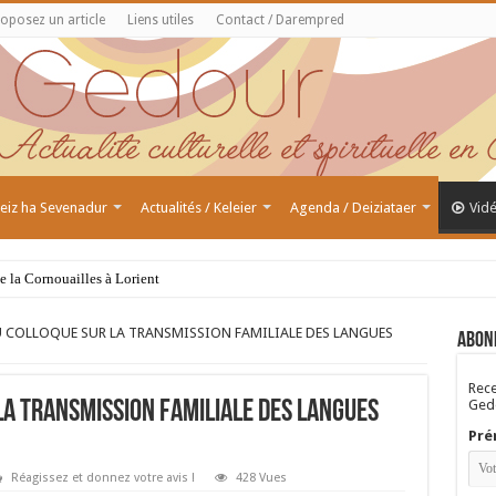
oposez un article
Liens utiles
Contact / Darempred
 Feiz ha Sevenadur
Actualités / Keleier
Agenda / Deiziataer
Vid
de la Cornouailles à Lorient
U COLLOQUE SUR LA TRANSMISSION FAMILIALE DES LANGUES
Abon
Rece
Gedo
LA TRANSMISSION FAMILIALE DES LANGUES
Pré
Réagissez et donnez votre avis !
428 Vues