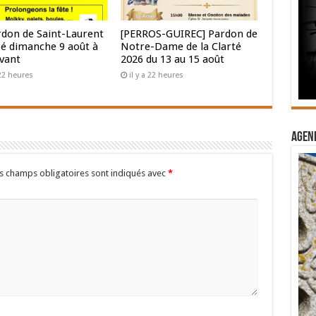
rdon de Saint-Laurent
[PERROS-GUIREC] Pardon de
ré dimanche 9 août à
Notre-Dame de la Clarté
vant
2026 du 13 au 15 août
 22 heures
il y a 22 heures
Agend
s champs obligatoires sont indiqués avec
*