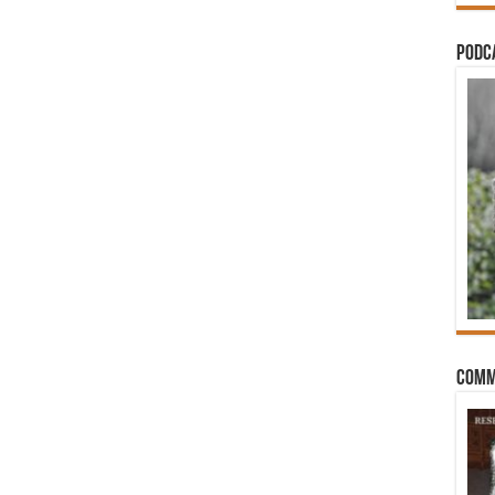
PODCA
Comm