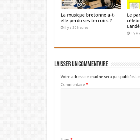
La musique bretonne a-t-
Le pa
elle perdu ses terroirs ?
céléb
Landé
il y a 20 heures
il y a
Laisser un commentaire
Votre adresse e-mail ne sera pas publiée.
Le
Commentaire
*
Nom
*