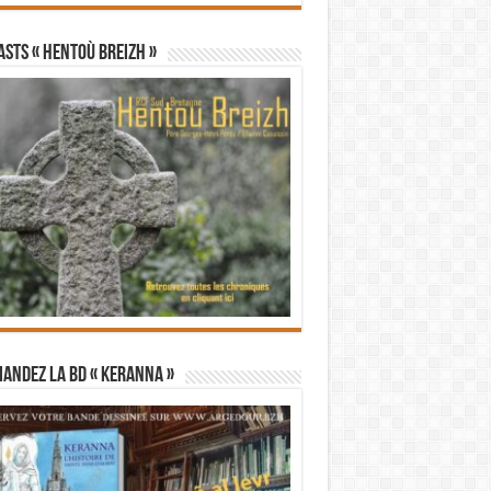
STS « Hentoù Breizh »
andez la BD « Keranna »