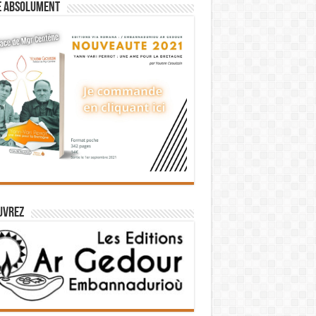
e absolument
uvrez