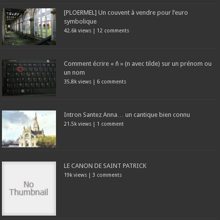
[PLOERMEL] Un couvent à vendre pour l’euro
symbolique
42.6k views
|
12 comments
Comment écrire « ñ » (n avec tilde) sur un prénom ou
un nom
35.8k views
|
6 comments
Intron Santez Anna… un cantique bien connu
21.5k views
|
1 comment
LE CANON DE SAINT PATRICK
19k views
|
3 comments