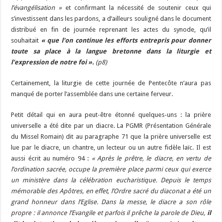
l’évangélisation »
et confirmant la nécessité de soutenir ceux qui
s’investissent dans les pardons, a d’ailleurs souligné dans le document
distribué en fin de journée reprenant les actes du synode, qu’il
souhaitait
« que l’on continue les efforts entrepris pour donner
toute sa place à la langue bretonne dans la liturgie et
l’expression de notre foi ».
(p8)
Certainement, la liturgie de cette journée de Pentecôte n’aura pas
manqué de porter l’assemblée dans une certaine ferveur.
Petit détail qui en aura peut-être étonné quelques-uns : la prière
universelle a été dite par un diacre. La PGMR (Présentation Générale
du Missel Romain) dit au paragraphe 71 que la prière universelle est
lue par le diacre, un chantre, un lecteur ou un autre fidèle laïc. Il est
aussi écrit au numéro 94 :
« Après le prêtre, le diacre, en vertu de
l’ordination sacrée, occupe la première place parmi ceux qui exerce
un ministère dans la célébration eucharistique. Depuis le temps
mémorable des Apôtres, en effet, l’Ordre sacré du diaconat a été un
grand honneur dans l’Eglise. Dans la messe, le diacre a son rôle
propre : il annonce l’Evangile et parfois il prêche la parole de Dieu,
il