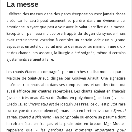
La messe
Célébrer des messes dans des parcs d’exposition n’est jamais chose
aisée car le sacré peut aisément se perdre dans un événementiel
émotionnel n’ayant que peu à voir avec le Saint Sacrifice de la messe.
Excepté un panneau multicolore frappé du slogan du synode (mais
avait certainement vocation à combler un certain vide d’un si grand
espace) et un autel qui aurait mérité de recevoir au minimum une croix
et des chandeliers assortis, la liturgie a été soignée, même si certains
ajustements seraient à faire.
Les chants étaient accompagnés par un orchestre d’harmonie et par la
Maîtrise de Saint-Brieuc, dirigée par Goulven Airault. Une signature
aisément reconnaissable dans ses compositions, et une direction tout
aussi efficace sur d’autres répertoires. Les chants étaient en français
(avec un très beau
Gloria
de Guillou en polyphonie), en latin (avec un
Credo III et l’
Incarnatus est
de Josquin Des Prés, ce qui est plutôt rare
sur ce type de rassemblement), mais aussi en breton avec un
« Spered
santel, spered a sklerijenn »
en polyphonie ou encore un psaume dont
le refrain était en français et la psalmodie en breton. Mgr Moutel,
rappelant que
« les pardons des moments importants pour