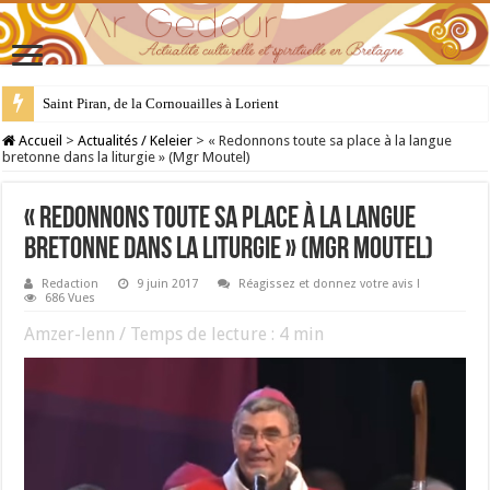
28 juillet : Saint Samson de Dol, père de la Bretagne chrétienne
Accueil
>
Actualités / Keleier
>
« Redonnons toute sa place à la langue
bretonne dans la liturgie » (Mgr Moutel)
« Redonnons toute sa place à la langue
bretonne dans la liturgie » (Mgr Moutel)
Redaction
9 juin 2017
Réagissez et donnez votre avis !
686 Vues
Amzer-lenn / Temps de lecture :
4
min