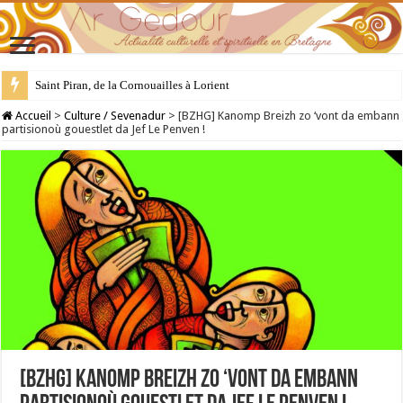
28 juillet : Saint Samson de Dol, père de la Bretagne chrétienne
Accueil
>
Culture / Sevenadur
>
[BZHG] Kanomp Breizh zo ‘vont da embann
partisionoù gouestlet da Jef Le Penven !
[BZHG] Kanomp Breizh zo ‘vont da embann