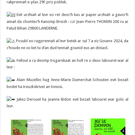
rakprennañ e-plas 29€ priz poblek.
Evit urzhiañ al levr eo ret deoc’h kas ar paper urzhiañ a gavoc’h
amañ da chomlec’h Kanomp Breizh : cz/ Jean-Pierre THOMIN 200 ru ar
Palud Bihan 29800 LANDERNE.
Posubl eo ragprennañ al levr betek ar sul 7 a viz Gouere 2024, da
c’houde ne vo ket tu d’an dud tennañ gounid eus an distaol.
Fellout a ra deomp trugarekaat an holl re o deus labouret war al
levr :
Alain Muzellec hag Anne-Marie Dumerchat-Schouten evit bezañ
bodet ha treuzkskrivet an tonioù.
Jakez Derouet ha Jeanne Bidon evit bezañ labouret war golo al
levr.