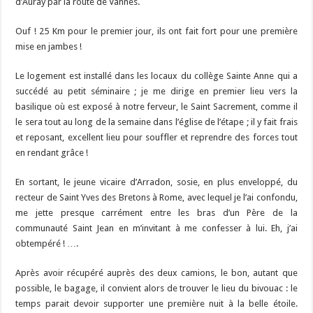
d’Auray par la route de Vannes.
Ouf ! 25 Km pour le premier jour, ils ont fait fort pour une première
mise en jambes !
Le logement est installé dans les locaux du collège Sainte Anne qui a
succédé au petit séminaire ; je me dirige en premier lieu vers la
basilique où est exposé à notre ferveur, le Saint Sacrement, comme il
le sera tout au long de la semaine dans l’église de l’étape ; il y fait frais
et reposant, excellent lieu pour souffler et reprendre des forces tout
en rendant grâce !
En sortant, le jeune vicaire d’Arradon, sosie, en plus enveloppé, du
recteur de Saint Yves des Bretons à Rome, avec lequel je l’ai confondu,
me jette presque carrément entre les bras d’un Père de la
communauté Saint Jean en m’invitant à me confesser à lui. Eh, j’ai
obtempéré ! ….
Après avoir récupéré auprès des deux camions, le bon, autant que
possible, le bagage, il convient alors de trouver le lieu du bivouac : le
temps parait devoir supporter une première nuit à la belle étoile.