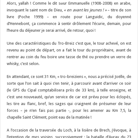
Alors, yallah ! Comme le dit sœur Emmanuelle (1908-2008) en arabe,
invoquant le saint nom de Dieu,
« en avant les jeunes ! »
– titre de son
livre (Poche 1999) – en route pour Languidic, du doyenné
d’Hennebont, ça commence à sentir drôlement l’écurie, demain, pour
l’heure du déjeuner je serai arrivé, de retour, quoi !
Une des caractéristiques du Tro-Breiz c’est que, le tour achevé, on est
revenu au point de départ, on a fait le tour du propriétaire, avant de
rentrer au coin du feu boire une tasse de thé ou prendre un verre de
whisky, c’est selon.
En attendant, ce sont 31 Km, « tro-breiziens », nous a précisé Joëlle, de
sorte que l’on sait à quoi s’en tenir, à parcourir avant d’arriver ce soir
(le GPS du Cipal comptabilisera près de 33 km), à telle enseigne, et
c’est une nouveauté, qu’un service de car est prévu pour les éclopés,
les tire au flanc, bref, les sages qui craignent de présumer de leur
forces – je n’en fais pas partie -, pour les amener au Km 7,5, la
chapelle Saint Clément, point eau de la matinée !
A l’occasion de la traversée du Loch, à la lisière de Brech, j’évoque, à
l’intention de mes voisins, successivement : la bataille d’Auray du 23