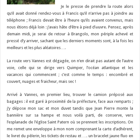
Je le presse de prendre la route alors
qu’il avait donné rendez-vous à Francis qu’il n’arrive pas à joindre au
téléphone ; Francis devait être à l’heure qu’ils avaient convenus, mais
nous étions déjà loin : j’avais hâte d’être à pied d’œuvre. Pensez, après
demain midi, je serai de retour à Brangolo, mon périple achevé et
pressé d’y arriver, sachant que les derniers moments sont, à la fois les
meilleurs et les plus aléatoires….
La route vers Vannes est dégagée, on n’en dirait pas autant de l’autre
voie, celle qui se dirige vers Quimper, l’océan atlantique et les
vacances qui commencent ; c’est comme le temps : encombré et
couvert, nuages et fraicheur, mais sec !
Arrivé à Vannes, en premier lieu, trouver le camion préposé aux
bagages : il est garé à proximité de la préfecture, face aux remparts ;
j’y dépose mon sac et mon duvet tandis que Jean Pierre monte la
bannière sur sa hampe et nous voilà parti, de conserve, vers
l’esplanade de l’église Saint Patern où se prennent les inscriptions. On
me remet une enveloppe à mon nom comprenant la carte d’adhérent,
le livret du pèlerin, les tickets de restau et …. un bracelet jaune fluo en