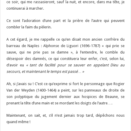
ce soir, qui me rassasieront, sauf la nuit, et encore, dans ma tête, je
continuerai à marcher.
Ce sont l’adoration d’une part et la prière de l’autre qui peuvent
combler la faim du pèlerin.
A cet égard, je me rappelle ce qu’en disait mon ancien confrère du
barreau de Naples : Alphonse de Liguori (1696-1787) « qui prie se
sauve, qui ne prie pas se damne », à l’entendre, le comble du
désespoir des damnés, ce qui constituera leur enfer, c’est, selon lui,
d’avoir eu
« tant de facilité pour se sauver en appelant Dieu au
secours, et maintenant le temps est passé… »
Ah, si j’avais su ! C’est ce qu’exprime si fort le personnage que Rogier
Van der Weyden (1400-1464) a peint, sur les panneaux de droite de
son polyptique du jugement dernier aux hospices de Beaune, se
prenant la tête d’une main et se mordant les doigts de l’autre….
Maintenant, on sait, et, s’il n’est jamais trop tard, dépêchons nous
quand même !