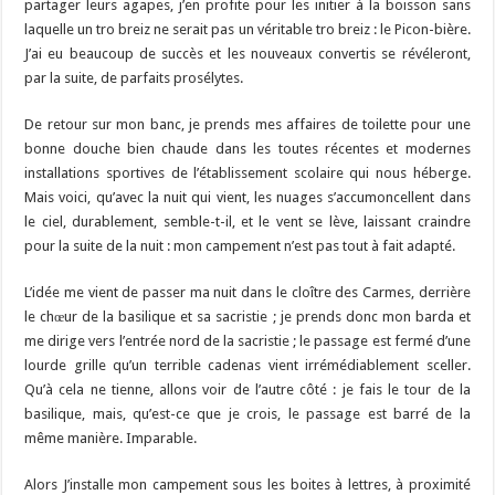
partager leurs agapes, j’en profite pour les initier à la boisson sans
laquelle un tro breiz ne serait pas un véritable tro breiz : le Picon-bière.
J’ai eu beaucoup de succès et les nouveaux convertis se révéleront,
par la suite, de parfaits prosélytes.
De retour sur mon banc, je prends mes affaires de toilette pour une
bonne douche bien chaude dans les toutes récentes et modernes
installations sportives de l’établissement scolaire qui nous héberge.
Mais voici, qu’avec la nuit qui vient, les nuages s’accumoncellent dans
le ciel, durablement, semble-t-il, et le vent se lève, laissant craindre
pour la suite de la nuit : mon campement n’est pas tout à fait adapté.
L’idée me vient de passer ma nuit dans le cloître des Carmes, derrière
le chœur de la basilique et sa sacristie ; je prends donc mon barda et
me dirige vers l’entrée nord de la sacristie ; le passage est fermé d’une
lourde grille qu’un terrible cadenas vient irrémédiablement sceller.
Qu’à cela ne tienne, allons voir de l’autre côté : je fais le tour de la
basilique, mais, qu’est-ce que je crois, le passage est barré de la
même manière. Imparable.
Alors J’installe mon campement sous les boites à lettres, à proximité