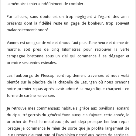
la mémoire tentera indéfiniment de combler.
Par ailleurs, sans doute est-on trop négligent à l’égard des amis
présents dont la fidélité reste un gage de bonheur, trop souvent
maladroitement honoré.
Vannes est une grande ville et il nous faut plus d’une heure et demie de
marche, soit près de cinq kilomètres pour retrouver la verte
campagne bretonne sous un ciel qui commence à se dégager et
prendre ses teintes estivales.
Les faubourgs de Plescop sont rapidement traversés et nous voilà
bientôt sur le placître de la chapelle de Lezurgan où nous prenons
notre premier repas après avoir admiré sa magnifique charpente en
forme de carène renversée.
Je retrouve mes commensaux habituels grâce aux pavillons léonard
du cipal, trégorrois du général Yvon auxquels s’ajoute, cette année, le
briochin de Fred, le metalleux ; ils ont déjà presque fini leur repas
lorsque je commence le mien de sorte que je profite largement de
leurs restes d’autant que, si j’avais bien pensé aux boites de sardines,