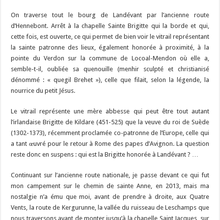
On traverse tout le bourg de Landévant par l’ancienne route
d’Hennebont. Arrêt à la chapelle Sainte Brigitte qui la borde et qui,
cette fois, est ouverte, ce qui permet de bien voir le vitrail représentant
la sainte patronne des lieux, également honorée à proximité, à la
pointe du Verdon sur la commune de Locoal-Mendon où elle a,
semble-t-il, oubliée sa quenouille (menhir sculpté et christianisé
dénommé : « quegil Brehet »), celle que filait, selon la légende, la
nourrice du petit Jésus.
Le vitrail représente une mère abbesse qui peut être tout autant
l’irlandaise Brigitte de Kildare (451-525) que la veuve du roi de Suède
(1302-1373), récemment proclamée co-patronne de l’Europe, celle qui
a tant œuvré pour le retour à Rome des papes d’Avignon. La question
reste donc en suspens : qui est la Brigitte honorée à Landévant ? …
Continuant sur l’ancienne route nationale, je passe devant ce qui fut
mon campement sur le chemin de sainte Anne, en 2013, mais ma
nostalgie n’a ému que moi, avant de prendre à droite, aux Quatre
Vents, la route de Kergurunne, la vallée du ruisseau de Leschamps que
nous traversons avant de monter jusqu’à la chapelle Saint Jacques, sur