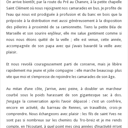
On arrive bientôt, par la route du Pré au Chanvre, à la petite chapelle
Saint Clément où nous rejoignent nos camarades en bus. Je profite de
l’eau qui nous est prodiguée à profusion et du banc en bois que la
préposée à la distribution met aussi généreusement à la disposition
des pèlerins à proximité de sa camionnette. Tiens la petite Béa de
Marseille et son sourire enjôleur, elle me salue gentiment comme si
nous nous étions quitté de la veille ; elle est venue, cette année,
accompagnée de son papa avec qui j’avais bavardé la veille avec
plaisir.
Et nous revoilà courageusement parti de conserve, mais je libère
rapidement ma jeune et jolie compagne : elle marche beaucoup plus
vite que moi et s’empresse de rejoindre les camarades de son âge.
Au mitan d’une côte, j’arrive, avec peine, à doubler un marcheur
courbé sous le poids harassant de son gigantesque sac à dos.
J’engage la conversation après l’avoir dépassé : c’est un confrère,
encore en activité, du barreau de Rennes, un travailliste, crois-je
comprendre. Nous échangeons avec plaisir : les fils de saint Yves ne
sont pas si nombreux sur les chemins du Tro-breiz et je me rends
compte, en l’écoutant, à quel point mes cinq années d’inactivité m’ont