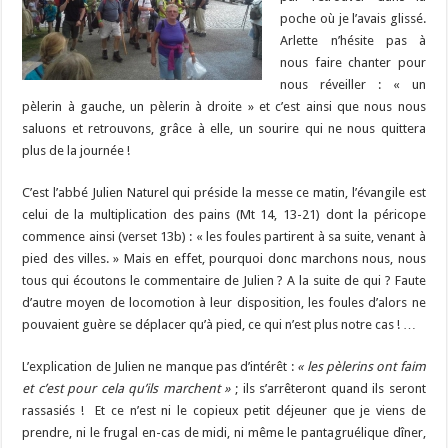
poche où je l’avais glissé.
Arlette n’hésite pas à
nous faire chanter pour
nous réveiller : « un
pèlerin à gauche, un pèlerin à droite » et c’est ainsi que nous nous
saluons et retrouvons, grâce à elle, un sourire qui ne nous quittera
plus de la journée !
C’est l’abbé Julien Naturel qui préside la messe ce matin, l’évangile est
celui de la multiplication des pains (Mt 14, 13-21) dont la péricope
commence ainsi (verset 13b) : « les foules partirent à sa suite, venant à
pied des villes. » Mais en effet, pourquoi donc marchons nous, nous
tous qui écoutons le commentaire de Julien ? A la suite de qui ? Faute
d’autre moyen de locomotion à leur disposition, les foules d’alors ne
pouvaient guère se déplacer qu’à pied, ce qui n’est plus notre cas ! …
L’explication de Julien ne manque pas d’intérêt :
« les pèlerins ont faim
et c’est pour cela qu’ils marchent »
; ils s’arrêteront quand ils seront
rassasiés ! Et ce n’est ni le copieux petit déjeuner que je viens de
prendre, ni le frugal en-cas de midi, ni même le pantagruélique dîner,