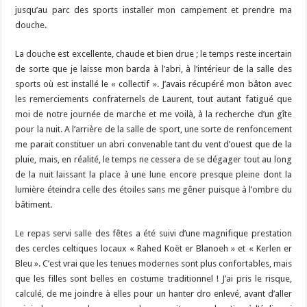
jusqu’au parc des sports installer mon campement et prendre ma
douche.
La douche est excellente, chaude et bien drue ; le temps reste incertain
de sorte que je laisse mon barda à l’abri, à l’intérieur de la salle des
sports où est installé le « collectif ». J’avais récupéré mon bâton avec
les remerciements confraternels de Laurent, tout autant fatigué que
moi de notre journée de marche et me voilà, à la recherche d’un gîte
pour la nuit. A l’arrière de la salle de sport, une sorte de renfoncement
me parait constituer un abri convenable tant du vent d’ouest que de la
pluie, mais, en réalité, le temps ne cessera de se dégager tout au long
de la nuit laissant la place à une lune encore presque pleine dont la
lumière éteindra celle des étoiles sans me gêner puisque à l’ombre du
bâtiment.
Le repas servi salle des fêtes a été suivi d’une magnifique prestation
des cercles celtiques locaux « Rahed Koët er Blanoeh » et « Kerlen er
Bleu ». C’est vrai que les tenues modernes sont plus confortables, mais
que les filles sont belles en costume traditionnel ! J’ai pris le risque,
calculé, de me joindre à elles pour un hanter dro enlevé, avant d’aller