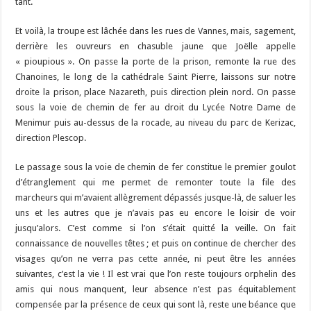
tant.
Et voilà, la troupe est lâchée dans les rues de Vannes, mais, sagement,
derrière les ouvreurs en chasuble jaune que Joëlle appelle
« pioupious ». On passe la porte de la prison, remonte la rue des
Chanoines, le long de la cathédrale Saint Pierre, laissons sur notre
droite la prison, place Nazareth, puis direction plein nord. On passe
sous la voie de chemin de fer au droit du Lycée Notre Dame de
Menimur puis au-dessus de la rocade, au niveau du parc de Kerizac,
direction Plescop.
Le passage sous la voie de chemin de fer constitue le premier goulot
d’étranglement qui me permet de remonter toute la file des
marcheurs qui m’avaient allègrement dépassés jusque-là, de saluer les
uns et les autres que je n’avais pas eu encore le loisir de voir
jusqu’alors. C’est comme si l’on s’était quitté la veille. On fait
connaissance de nouvelles têtes ; et puis on continue de chercher des
visages qu’on ne verra pas cette année, ni peut être les années
suivantes, c’est la vie ! Il est vrai que l’on reste toujours orphelin des
amis qui nous manquent, leur absence n’est pas équitablement
compensée par la présence de ceux qui sont là, reste une béance que