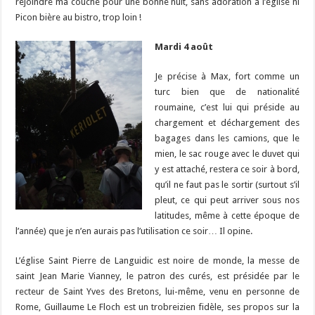
rejoindre ma couche pour une bonne nuit, sans adoration à l’église ni
Picon bière au bistro, trop loin !
Mardi 4 août
Je précise à Max, fort comme un
turc bien que de nationalité
roumaine, c’est lui qui préside au
chargement et déchargement des
bagages dans les camions, que le
mien, le sac rouge avec le duvet qui
y est attaché, restera ce soir à bord,
qu’il ne faut pas le sortir (surtout s’il
pleut, ce qui peut arriver sous nos
latitudes, même à cette époque de
l’année) que je n’en aurais pas l’utilisation ce soir… Il opine.
L’église Saint Pierre de Languidic est noire de monde, la messe de
saint Jean Marie Vianney, le patron des curés, est présidée par le
recteur de Saint Yves des Bretons, lui-même, venu en personne de
Rome, Guillaume Le Floch est un trobreizien fidèle, ses propos sur la