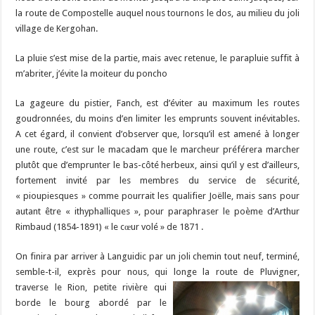
la route de Compostelle auquel nous tournons le dos, au milieu du joli
village de Kergohan.
La pluie s’est mise de la partie, mais avec retenue, le parapluie suffit à
m’abriter, j’évite la moiteur du poncho
La gageure du pistier, Fanch, est d’éviter au maximum les routes
goudronnées, du moins d’en limiter les emprunts souvent inévitables.
A cet égard, il convient d’observer que, lorsqu’il est amené à longer
une route, c’est sur le macadam que le marcheur préférera marcher
plutôt que d’emprunter le bas-côté herbeux, ainsi qu’il y est d’ailleurs,
fortement invité par les membres du service de sécurité,
« pioupiesques » comme pourrait les qualifier Joëlle, mais sans pour
autant être « ithyphalliques », pour paraphraser le poème d’Arthur
Rimbaud (1854-1891) « le cœur volé » de 1871 .
On finira par arriver à Languidic par un joli chemin tout neuf, terminé,
semble-t-il, exprès pour nous, qui longe la
route de Pluvigner,
traverse le Rion, petite rivière qui
borde le bourg abordé par le