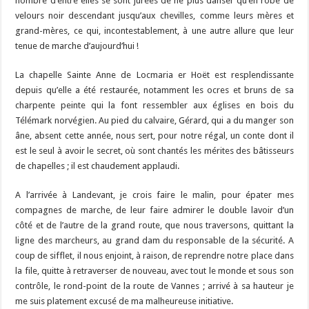
nombre d’entre elles se sont jurées de ne plus danser qu’en robe de
velours noir descendant jusqu’aux chevilles, comme leurs mères et
grand-mères, ce qui, incontestablement, à une autre allure que leur
tenue de marche d’aujourd’hui !
La chapelle Sainte Anne de Locmaria er Hoët est resplendissante
depuis qu’elle a été restaurée, notamment les ocres et bruns de sa
charpente peinte qui la font ressembler aux églises en bois du
Télémark norvégien. Au pied du calvaire, Gérard, qui a du manger son
âne, absent cette année, nous sert, pour notre régal, un conte dont il
est le seul à avoir le secret, où sont chantés les mérites des bâtisseurs
de chapelles ; il est chaudement applaudi.
A l’arrivée à Landevant, je crois faire le malin, pour épater mes
compagnes de marche, de leur faire admirer le double lavoir d’un
côté et de l’autre de la grand route, que nous traversons, quittant la
ligne des marcheurs, au grand dam du responsable de la sécurité. A
coup de sifflet, il nous enjoint, à raison, de reprendre notre place dans
la file, quitte à retraverser de nouveau, avec tout le monde et sous son
contrôle, le rond-point de la route de Vannes ; arrivé à sa hauteur je
me suis platement excusé de ma malheureuse initiative.