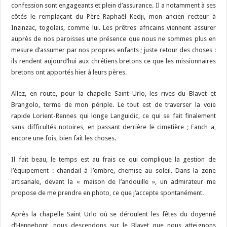
confession sont engageants et plein d’assurance. Il a notamment à ses
côtés le remplaçant du Père Raphaël Kedji, mon ancien recteur à
Inzinzac, togolais, comme lui. Les prêtres africains viennent assurer
auprès de nos paroisses une présence que nous ne sommes plus en
mesure d’assumer par nos propres enfants ; juste retour des choses :
ils rendent aujourd’hui aux chrétiens bretons ce que les missionnaires
bretons ont apportés hier à leurs pères.
Allez, en route, pour la chapelle Saint Urlo, les rives du Blavet et
Brangolo, terme de mon périple. Le tout est de traverser la voie
rapide Lorient-Rennes qui longe Languidic, ce qui se fait finalement
sans difficultés notoires, en passant derrière le cimetière ; Fanch a,
encore une fois, bien fait les choses.
Il fait beau, le temps est au frais ce qui complique la gestion de
l’équipement : chandail à l’ombre, chemise au soleil. Dans la zone
artisanale, devant la « maison de l’andouille », un admirateur me
propose de me prendre en photo, ce que j’accepte spontanément.
Après la chapelle Saint Urlo où se déroulent les fêtes du doyenné
d’Hennebont, nous descendons sur le Blavet que
nous atteignons