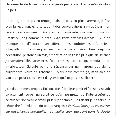
déconnecté de la vie judicaire et juridique, à vrai dire, je m’en doutais
un peu…
Pourtant, de temps en temps, mais de plus en plus rarement, il faut
bien le reconnaître, je suis, au fil des conversations, rattrapé par mon
passé professionnel, hélé par un camarade qui me donne du
«maître», long comme le bras.
« Ah, vous qui êtes avocat …. »
Je ne
manque pas d’écouter avec attention les confidences qu’une telle
interpellation ne manque pas de me valoir. Avec beaucoup de
précaution, je donne un avis, empreint de sagesse plus que de science
jurisprudentielle. Souventes fois, ce n’est pas ce qu’attendait mon
interlocuteur ébranlé par une réponse qui ne manque pas de le
surprendre, voire de l’étonner… Mais c’est comme ça, mon avis ne
vaut que pour ce qu’il est ! Il n’y avait qu’à ne pas le solliciter !
Je sais que mes propos finiront par faire leur petit effet, sans savoir
exactement lequel, ne serait-ce qu’en permettant à l’intéressé(e) de
relativiser son vécu devenu plus supportable. Ce faisant je ne fais que
répondre à l’invitation du pape François
« Et n’oublions pas les œuvres
de miséricorde spirituelles : conseiller ceux qui sont dans le doute,