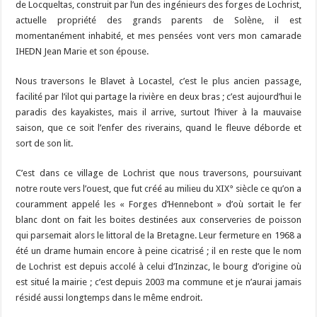
de Locqueltas, construit par l’un des ingénieurs des forges de Lochrist,
actuelle propriété des grands parents de Solène, il est
momentanément inhabité, et mes pensées vont vers mon camarade
IHEDN Jean Marie et son épouse.
Nous traversons le Blavet à Locastel, c’est le plus ancien passage,
facilité par l’ilot qui partage la rivière en deux bras ; c’est aujourd’hui le
paradis des kayakistes, mais il arrive, surtout l’hiver à la mauvaise
saison, que ce soit l’enfer des riverains, quand le fleuve déborde et
sort de son lit.
C’est dans ce village de Lochrist que nous traversons, poursuivant
notre route vers l’ouest, que fut créé au milieu du XIX° siècle ce qu’on a
couramment appelé les « Forges d’Hennebont » d’où sortait le fer
blanc dont on fait les boites destinées aux conserveries de poisson
qui parsemait alors le littoral de la Bretagne. Leur fermeture en 1968 a
été un drame humain encore à peine cicatrisé ; il en reste que le nom
de Lochrist est depuis accolé à celui d’Inzinzac, le bourg d’origine où
est situé la mairie ; c’est depuis 2003 ma commune et je n’aurai jamais
résidé aussi longtemps dans le même endroit.