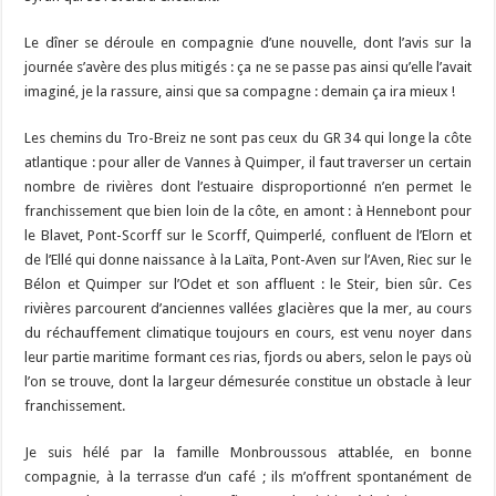
Le dîner se déroule en compagnie d’une nouvelle, dont l’avis sur la
journée s’avère des plus mitigés : ça ne se passe pas ainsi qu’elle l’avait
imaginé, je la rassure, ainsi que sa compagne : demain ça ira mieux !
Les chemins du Tro-Breiz ne sont pas ceux du GR 34 qui longe la côte
atlantique : pour aller de Vannes à Quimper, il faut traverser un certain
nombre de rivières dont l’estuaire disproportionné n’en permet le
franchissement que bien loin de la côte, en amont : à Hennebont pour
le Blavet, Pont-Scorff sur le Scorff, Quimperlé, confluent de l’Elorn et
de l’Ellé qui donne naissance à la Laïta, Pont-Aven sur l’Aven, Riec sur le
Bélon et Quimper sur l’Odet et son affluent : le Steir, bien sûr. Ces
rivières parcourent d’anciennes vallées glacières que la mer, au cours
du réchauffement climatique toujours en cours, est venu noyer dans
leur partie maritime formant ces rias, fjords ou abers, selon le pays où
l’on se trouve, dont la largeur démesurée constitue un obstacle à leur
franchissement.
Je suis hélé par la famille Monbroussous attablée, en bonne
compagnie, à la terrasse d’un café ; ils m’offrent spontanément de