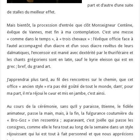
part et d’autre d’une suite
de stalles du meilleur effet.
Mais bientôt, la procession d’entrée que clôt Monseigneur Centène,
évêque de Vannes, met fin à ma contemplation. C’est une messe
« comme dans le temps », à « trois chevaux » : l’évêque officie face à
l’autel accompagné d’un diacre et d’un sous diacre revêtus de leurs
dalmatiques, l’encensoir est manié avec dextérité par le thuriféraire et
les chants grégoriens sont en latin, sauf le kyrie eleison qui est en
grec ; bref, du grand art.
J’apprendrai plus tard, au fil des rencontres sur le chemin, que cet
office « ancien style » n’a pas été goûté de tout le monde, dam’, pour
ma part, il m’a réjoui le cœur et mis en jambe, c’est ainsi.
Au cours de la cérémonie, sans qu’il y paraisse, Etienne, le fidèle
animateur, passe la main, mais, à la fin, la fulgurance coutumière du
« Bro-Goz » s’en ressentira ; auparavant, c’est Joëlle qui passe les
consignes, comme elle le fera tout au long de la semaine dans un style
réjouissant qui lui est tout à fait personnel et que nous apprécions