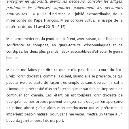
enseigner les ignorants, avertir les pécheurs, consoler les affligés,
pardonner les offenses, supporter patiemment les personnes
ennuyeuses… »
(Bulle d’indiction du jubilé extraordinaire de la
miséricorde du Pape François, Misericordiae vultus, le visage de la
miséricorde, du 11 avril 2015, n° 15).
Mes amis médecins du jeudi considèrent, avec raison, que l’humanité
souffrante se compose, en quasi-totalité, d’insomniaques et de
constipés, les deux plus grands fléaux susceptibles d’affecter le genre
humain.
Mais ne me faites pas dire ce que je n’ai pas dit : au cours du Tro-
Breiz, l’orchidoclastie, comme ils disent, quand elle se présente, ce qui
peut arriver, se traite de façon très simple et sans douleur : il suffit
d’invoquer la nécessité d’un arrêt technique imparable et l’importun de
continuer son chemin. Ceci étant, on est toujours l’orchidoclaste de
quelqu’un et mes propos peuvent ennuyer sans que je m’en aperçoive
de prime abord ; c’est alors mon interlocuteur qui va prétexter un
impérieux besoin naturel pour, sans me vexer, mettre un terme à un
bavardage intempestif de ma part.