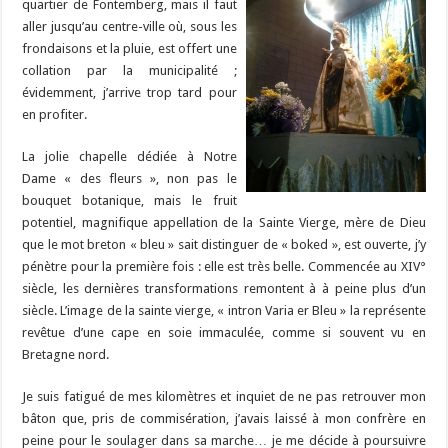
quartier de Fontemberg, mais il faut
aller jusqu’au centre-ville où, sous les
frondaisons et la pluie, est offert une
collation par la municipalité ;
évidemment, j’arrive trop tard pour
en profiter.
La jolie chapelle dédiée à Notre
Dame « des fleurs », non pas le
bouquet botanique, mais le fruit
potentiel, magnifique appellation de la Sainte Vierge, mère de Dieu
que le mot breton « bleu » sait distinguer de « boked », est ouverte, j’y
pénètre pour la première fois : elle est très belle. Commencée au XIV°
siècle, les dernières transformations remontent à à peine plus d’un
siècle. L’image de la sainte vierge, « intron Varia er Bleu » la représente
revêtue d’une cape en soie immaculée, comme si souvent vu en
Bretagne nord.
Je suis fatigué de mes kilomètres et inquiet de ne pas retrouver mon
bâton que, pris de commisération, j’avais laissé à mon confrère en
peine pour le soulager dans sa marche… je me décide à poursuivre