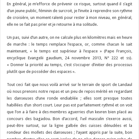
En général, je m’efforce de prévenir ce risque, surtout quand il s’agit
d’un jeune public, féminin de surcroit, je l’invite à reprendre son rythme
de croisière, un moment ralenti pour rester à mon niveau, en général,
elle ne se fait pas prier et je retourne à ma solitude.
Un pas, suivi d’un autre, on ne calcule plus en kilomètres mais en heure
de marche : le temps remplace l’espace, or, comme chacun le sait
maintenant, « le temps est supérieur à l’espace » (Pape François,
encyclique Evangelii gaudium, 24 novembre 2013, N° 222 et ss).
« Donner la priorité au temps, c’est s’occuper d’initier des processus
plutôt que de posséder des espaces ».
Tout ceci fait que nous voilà arrivé sur le terrain de sport de Landaul
où nous prenons notre repas et un peu de repos mérité en regardant
les danseuses d’une ronde endiablée ; elles sont presque toutes
habillées d’un short court. Leur pas est parfaitement rythmé et on voit
que l’on a à faire à des membres aguerries d’un kevren bien placé au
concours des bagadou. Bon d’accord, l’œil masculin s’exerce aussi,
peut-être surtout, sur la ligne galbée des cuisses dénudées et la
rondeur des mollets des danseuses ; l’ayant appris par la suite, bon