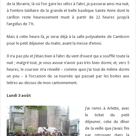
de la librairie, là où l’on gare les vélos à l’abri, je passerai ainsi ma nuit,
à l’ombre tutélaire de la grande et belle basilique Sainte Anne dont le
carillon reste heureusement muet à partir de 22 heures jusqu’à
l’angélus de 7 h.
Mais à cette heure-là, je serai déjà à la salle polyvalente de Camborn
pour le petit déjeuner du matin, avant la messe d’envoi.
Il n’a pas plu et j’étais bien à l’abri du vent d’ouest qui a soufflé toute la
nuit ; malgré tout, je vous avoue n’avoir pas très bien dormi, et, vers 5
heures, le coursier m’a réveillé – comme quoi j’ai tout de même dormi
un peu – à l’occasion de sa tournée qui passait par les boites aux
lettres au-dessus de mon cantonnement.
Lundi 3 août
J’ai remis à Arlette, avec
le ticket du petit
déjeuner, celui du dîner
de la veille que j’avais fini
par retrouver dans la