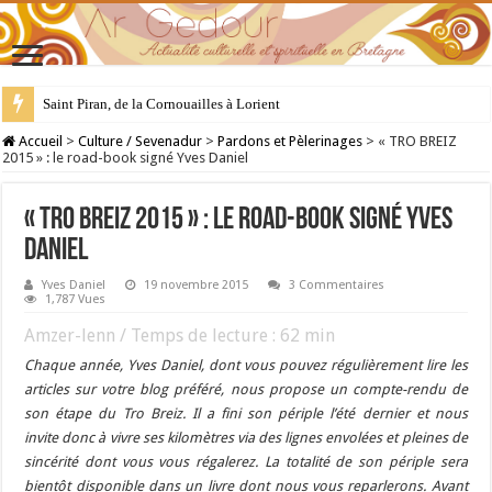
Saint Piran, de la Cornouailles à Lorient
28 juillet : Saint Samson de Dol, père de la Bretagne chrétienne
Accueil
>
Culture / Sevenadur
>
Pardons et Pèlerinages
>
« TRO BREIZ
2015 » : le road-book signé Yves Daniel
« TRO BREIZ 2015 » : le road-book signé Yves
Daniel
Yves Daniel
19 novembre 2015
3 Commentaires
1,787 Vues
Amzer-lenn / Temps de lecture :
62
min
Chaque année, Yves Daniel, dont vous pouvez régulièrement lire les
articles sur votre blog préféré, nous propose un compte-rendu de
son étape du Tro Breiz. Il a fini son périple l’été dernier et nous
invite donc à vivre ses kilomètres via des lignes envolées et pleines de
sincérité dont vous vous régalerez. La totalité de son périple sera
bientôt disponible dans un livre dont nous vous reparlerons. Avant