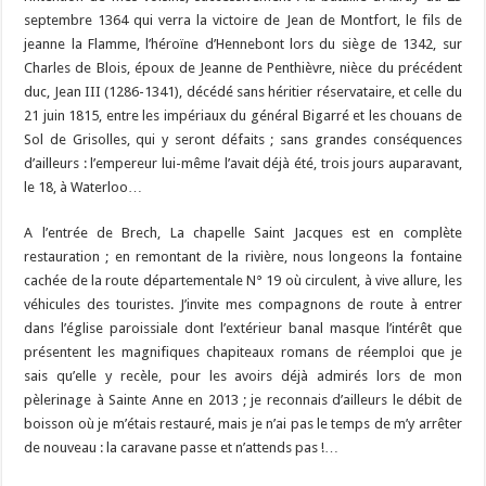
septembre 1364 qui verra la victoire de Jean de Montfort, le fils de
jeanne la Flamme, l’héroïne d’Hennebont lors du siège de 1342, sur
Charles de Blois, époux de Jeanne de Penthièvre, nièce du précédent
duc, Jean III (1286-1341), décédé sans héritier réservataire, et celle du
21 juin 1815, entre les impériaux du général Bigarré et les chouans de
Sol de Grisolles, qui y seront défaits ; sans grandes conséquences
d’ailleurs : l’empereur lui-même l’avait déjà été, trois jours auparavant,
le 18, à Waterloo…
A l’entrée de Brech, La chapelle Saint Jacques est en complète
restauration ; en remontant de la rivière, nous longeons la fontaine
cachée de la route départementale N° 19 où circulent, à vive allure, les
véhicules des touristes. J’invite mes compagnons de route à entrer
dans l’église paroissiale dont l’extérieur banal masque l’intérêt que
présentent les magnifiques chapiteaux romans de réemploi que je
sais qu’elle y recèle, pour les avoirs déjà admirés lors de mon
pèlerinage à Sainte Anne en 2013 ; je reconnais d’ailleurs le débit de
boisson où je m’étais restauré, mais je n’ai pas le temps de m’y arrêter
de nouveau : la caravane passe et n’attends pas !…