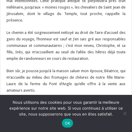
mal intentionnées. Cette pratique antique se perpétuera près d’un
millénaire, jusqu’aux « moines rouges », les chevaliers de Saint Jean de
Jérusalem, dont le village du Temple, tout proche, rappelle la
présence.
Le chemin a été soigneusement nettoyé au droit de l’aire d’accueil des
gens du voyage, l’honneur est sauf et j’en sais gré aux responsables
communaux et communautaires ; c’est mon neveu, Christophe, et sa
fille, Inès, qui m’accueillent au seuil de l’allée des hêtres déjà toute
emplie de randonneurs en cours de restauration.
Bien sûr, je pousse jusqu’à la maison saluer mon épouse, Béatrice, qui
m’accueille au milieu des fromages de chèvres de notre fille Marie-
Laure de la ferme du Pont d’Angle qu’elle offre à la vente aux
amateurs avertis.
Nous utilisons des cookies pour vous garantir la meilleure
C’est sa grand-mère paternelle, née Guillet de la Brosse, et grand-
expérience sur notre site web. Si vous continuez à utiliser ce
mère maternelle de Christophe de la Bouvrie (et de 52 autres petits
site, nous supposerons que vous en êtes satisfait.
enfants), qui a hérité, en 1923, de Marie Berthe de Chaigneau (1848-
Ne manquez pas la nouveauté de Bernard Rio "LA REVOLUTION DES
1923), décédée célibataire, sans postérité ; elle tenait Brangolo de sa
OK
OMBRES".
CLIQUEZ ICI POUR EN SAVOIR PLUS
ou
Ignorer
mère, née Le Milloc’h, ancienne famille de notaires royaux et d’alloués