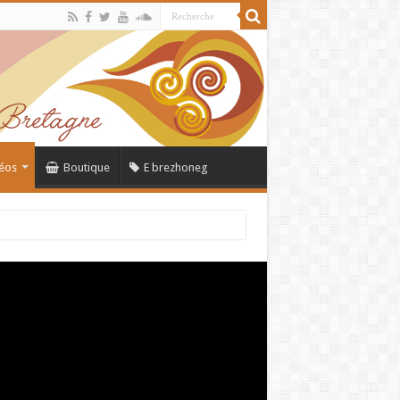
éos
Boutique
E brezhoneg