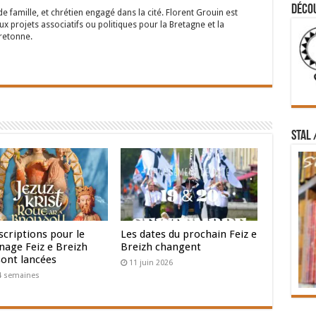
Déco
ossibles : Les locuteurs les plus âgés ne sont pas morts aussi
e famille, et chrétien engagé dans la cité. Florent Grouin est
 projets associatifs ou politiques pour la Bretagne et la
fres de 2007 n’étaient pas bon.
retonne.
’enquête avec Brezhoweb
. Cette vidéo est le deuxième épisode
 Brezhoweb «
4/13 munud e Breizh
». Des magazines de 4 ou 13
tre des bretonnants.
ton. Il est possible d’activer ou désactiver les sous-titres, ainsi
 du lecteur vidéo YouTube.
STAL 
les différents réseaux sociaux (
Facebook
, YouTube, Twitter).
scriptions pour le
Les dates du prochain Feiz e
nage Feiz e Breizh
Breizh changent
sont lancées
11 juin 2026
a 4 semaines