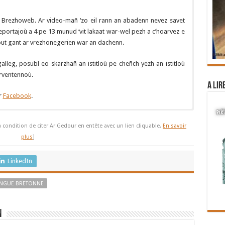
Brezhoweb. Ar video-mañ ‘zo eil rann an abadenn nevez savet
eportajoù a 4 pe 13 munud ‘vit lakaat war-wel pezh a c’hoarvez e
out gant ar vrezhonegerien war an dachenn.
alleg, posubl eo skarzhañ an istitloù pe cheñch yezh an istitloù
arventennoù.
A lir
r
Facebook
.
ête sur la langue bretonne !
à condition de citer Ar Gedour en entête avec un lien cliquable.
En savoir
La région Bretagne a lancé une enquête
plus
]
« sociolinguistique » avec l’institut de sondage
TMO. 8162 personnes ont été interrogées du 7 au 8
LinkedIn
juillet 2018, sur les 5 département de la Bretagne
historique.
NGUE BRETONNE
Que nous apprend cette enquête ?
n
018. Le nombre de locuteurs n’aurait donc pas baissé, ce qui est