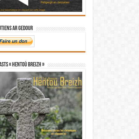
utiens Ar Gedour
STS « Hentoù Breizh »