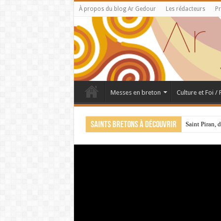
À propos du blog Ar Gedour
Les rédacteurs
Pr
Messes en breton
Culture et Foi /
Saints bretons à découvrir
Saint Piran, 