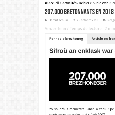
Accueil
>
Actualités / Keleier
>
Sur le Web
>
2
207.000 bretonnants en 2018 
Florent Grouin
25 octobre 2018
Réagi
Amzer-lenn / Temps de lecture :
2
min
Pennad e brezhoneg
Article en fra
Sifroù an enklask war
zo souezhus memestra. Unan a zaou : pe 
peotramant ne oa ket mat sifroù 2007.