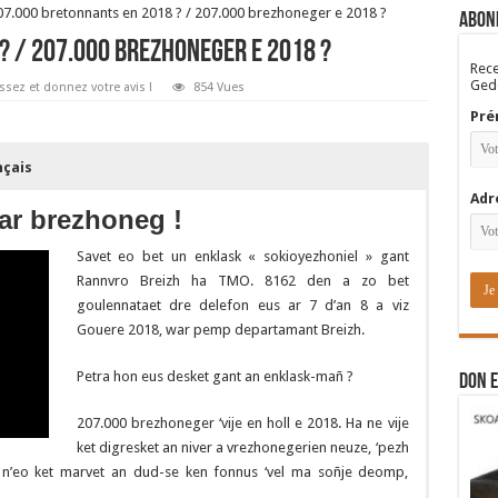
07.000 bretonnants en 2018 ? / 207.000 brezhoneger e 2018 ?
Abon
? / 207.000 brezhoneger e 2018 ?
Rece
Gedo
ssez et donnez votre avis !
854 Vues
Pré
nçais
Adr
 ar brezhoneg !
Savet eo bet un enklask « sokioyezhoniel » gant
Rannvro Breizh ha TMO. 8162 den a zo bet
goulennataet dre delefon eus ar 7 d’an 8 a viz
Gouere 2018, war pemp departamant Breizh.
Petra hon eus desket gant an enklask-mañ ?
DON E
207.000 brezhoneger ‘vije en holl e 2018. Ha ne vije
ket digresket an niver a vrezhonegerien neuze, ‘pezh
n’eo ket marvet an dud-se ken fonnus ‘vel ma soñje deomp,