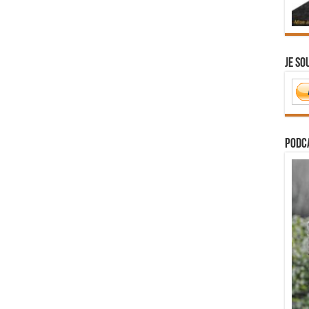
Je so
PODCA