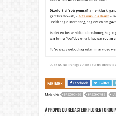
Dizoloit sifroù pennañ an enklask
gant 
gant Brezhoweb, «
4/13 munud e Breizh
». R
Breizh hag e Brezhoneg, hag evit en em gav
Istitlet eo bet ar vidéo e brezhoneg hag e g
war lenner YouTube en ur klikat war rod an 
Tu ‘zo ivez gwelout hag eskemm ar video wa
Les chiffres de l’enqu
[CC BY-NC-ND : Partage autorisé sur un autre site 
Facebook
Twitter
Partager
Mots-clés
BREZHONEG
BREZHOWEB
LA
À propos du rédacteur Florent Groui
Il y aurait 207.000 bretonnants en tout en 2