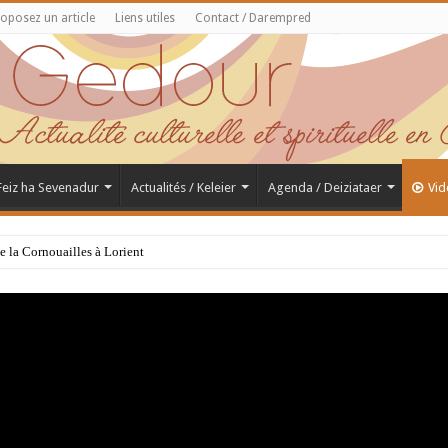
oposez un article
Liens utiles
Contact / Darempred
 Feiz ha Sevenadur
Actualités / Keleier
Agenda / Deiziataer
Vid
de la Cornouailles à Lorient