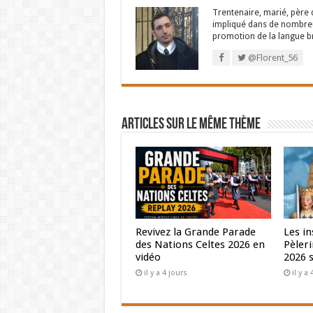
étonnant tout de même ! Deux explications p
Trentenaire, marié, père d
impliqué dans de nombreux
vite que ce que l’on pensait, ou bien les chif
promotion de la langue b
Découvrez les principaux chiffres de l
@Florent_56
d’un nouveau format d’émission lancé par
minutes pour partir sur le terrain à la rencon
La vidéo est sous-titrée en français et en bre
Articles sur le même thème
que de choisir la langue dans les paramètres
A découvrir sur le site de Brezhoweb, et sur 
Revivez la Grande Parade
Les in
des Nations Celtes 2026 en
Pèleri
vidéo
2026 
il y a 4 jours
il y 