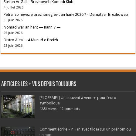
Stefan Ar Gall - Brezhoweb Komedi Klub
4 juillet 2026
Petra 'zo nevez e brezhoneg evit an hañv 2026 ? - Deiziataer Brezhoweb
30 juin 2026
Nomad war an hent — Rann 7 —
25 juin 2026
Distro Ai'ta ! - 4 Munud e Breizh
23 juin 2026
Articles les + vus depuis toujours
[PLOERMEL] Un couvent à vendre pour l’euro
symbolique
42.5k views
|
12 comments
Comment écrire « ñ » (n avec tilde) sur un prénom ou
un nom