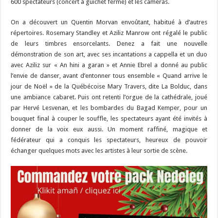
600 spectateurs (concert à guichet fermé) et les caméras.
On a découvert un Quentin Morvan envoûtant, habitué à d’autres
répertoires. Rosemary Standley et Aziliz Manrow ont régalé le public
de leurs timbres ensorcelants. Denez a fait une nouvelle
démonstration de son art, avec ses incantations a cappella et un duo
avec Aziliz sur « An hini a garan » et Annie Ebrel a donné au public
l’envie de danser, avant d’entonner tous ensemble « Quand arrive le
jour de Noël » de la Québécoise Mary Travers, dite La Bolduc, dans
une ambiance cabaret. Puis ont retenti l’orgue de la cathédrale, joué
par Hervé Lesvenan, et les bombardes du Bagad Kemper, pour un
bouquet final à couper le souffle, les spectateurs ayant été invités à
donner de la voix eux aussi. Un moment raffiné, magique et
fédérateur qui a conquis les spectateurs, heureux de pouvoir
échanger quelques mots avec les artistes à leur sortie de scène.