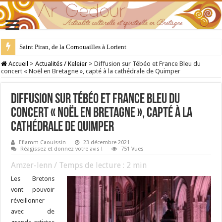
28 juillet : Saint Samson de Dol, père de la Bretagne chrétienne
Accueil
>
Actualités / Keleier
>
Diffusion sur Tébéo et France Bleu du
concert « Noël en Bretagne », capté à la cathédrale de Quimper
Diffusion sur Tébéo et France Bleu du
concert « Noël en Bretagne », capté à la
cathédrale de Quimper
Eflamm Caouissin
23 décembre 2021
Réagissez et donnez votre avis !
751 Vues
Amzer-lenn / Temps de lecture :
2
min
Les Bretons
vont pouvoir
réveillonner
avec de