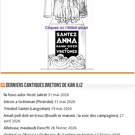
Derniers cantiques bretons de Kan Iliz
Ni hous ador Hosti sakret
31 mai 2026
Intron a Grénenan (Ploërdut)
31 mai 2026
Trinded Santel (Langoëlan)
19 mai 2026
Amañ pell doh en trouz (Bouéh er mæzeù : la voix des campagnes)
27
avril 2026
Allelouia, meuleudi Deoc’h!
28 février 2026
Ordinal ar C’horaiz / Ordinaire de Carême en breton
17 février 2026