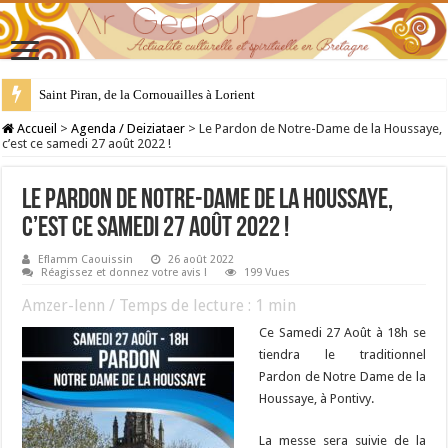
Saint Piran, de la Cornouailles à Lorient
28 juillet : Saint Samson de Dol, père de la Bretagne chrétienne
Accueil
>
Agenda / Deiziataer
>
Le Pardon de Notre-Dame de la Houssaye,
c’est ce samedi 27 août 2022 !
Le Pardon de Notre-Dame de la Houssaye,
c’est ce samedi 27 août 2022 !
Eflamm Caouissin
26 août 2022
Réagissez et donnez votre avis !
199 Vues
Amzer-lenn / Temps de lecture :
1
min
Ce Samedi 27 Août à 18h se
tiendra le traditionnel
Pardon de Notre Dame de la
Houssaye, à Pontivy.
La messe sera suivie de la