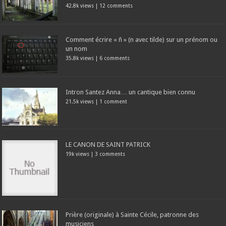
42.8k views
|
12 comments
Comment écrire « ñ » (n avec tilde) sur un prénom ou
un nom
35.8k views
|
6 comments
Intron Santez Anna… un cantique bien connu
21.5k views
|
1 comment
LE CANON DE SAINT PATRICK
19k views
|
3 comments
Prière (originale) à Sainte Cécile, patronne des
musiciens