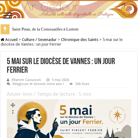
28 juillet : Saint Samson de Dol, père de la Bretagne chrétienne
Accueil
>
Culture / Sevenadur
>
Chronique des Saints
>
5 mai sur le
diocèse de Vannes : un jour Ferrier
5 mai sur le diocèse de Vannes : un jour
Ferrier
Eflamm Caouissin
5 mai 2026
Réagissez et donnez votre avis !
366 Vues
Amzer-lenn / Temps de lecture :
5
min