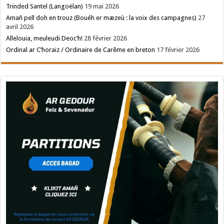
Trinded Santel (Langoëlan)
19 mai 2026
Amañ pell doh en trouz (Bouéh er mæzeù : la voix des campagnes)
27
avril 2026
Allelouia, meuleudi Deoc’h!
28 février 2026
Ordinal ar C’horaiz / Ordinaire de Carême en breton
17 février 2026