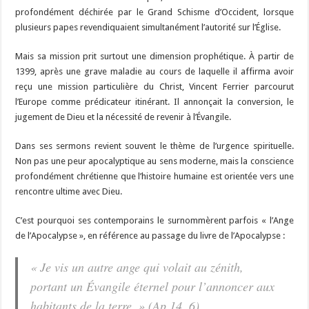
profondément déchirée par le Grand Schisme d’Occident, lorsque
plusieurs papes revendiquaient simultanément l’autorité sur l’Église.
Mais sa mission prit surtout une dimension prophétique. À partir de
1399, après une grave maladie au cours de laquelle il affirma avoir
reçu une mission particulière du Christ, Vincent Ferrier parcourut
l’Europe comme prédicateur itinérant. Il annonçait la conversion, le
jugement de Dieu et la nécessité de revenir à l’Évangile.
Dans ses sermons revient souvent le thème de l’urgence spirituelle.
Non pas une peur apocalyptique au sens moderne, mais la conscience
profondément chrétienne que l’histoire humaine est orientée vers une
rencontre ultime avec Dieu.
C’est pourquoi ses contemporains le surnommèrent parfois « l’Ange
de l’Apocalypse », en référence au passage du livre de l’Apocalypse :
« Je vis un autre ange qui volait au zénith,
portant un Évangile éternel pour l’annoncer aux
habitants de la terre. » (Ap 14, 6)