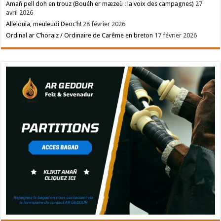
Amañ pell doh en trouz (Bouéh er mæzeù : la voix des campagnes)
27
avril 2026
Allelouia, meuleudi Deoc’h!
28 février 2026
Ordinal ar C’horaiz / Ordinaire de Carême en breton
17 février 2026