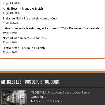
21 juillet 2026
An Hellfest - 4 Munud e Breizh
13 juillet 2026
Stefan Ar Gall - Brezhoweb Komedi Klub
4 juillet 2026
Petra 'zo nevez e brezhoneg evit an hañv 2026 ? - Deiziataer Brezhoweb
30 juin 2026
Nomad war an hent — Rann 7 —
25 juin 2026
Distro Ai'ta ! - 4 Munud e Breizh
23 juin 2026
Articles les + vus depuis toujours
[PLOERMEL] Un couvent à vendre pour l’euro
symbolique
42.6k views
|
12 comments