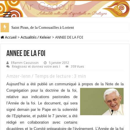
Saint Piran, de la Cornouailles à Lorient
28 juillet : Saint Samson de Dol, père de la Bretagne chrétienne
Accueil
>
Actualités / Keleier
>
ANNEE DE LA FOI
ANNEE DE LA FOI
Eflamm Caouissin
5 janvier 2012
Réagissez et donnez votre avis !
359 Vues
Amzer-lenn / Temps de lecture :
3
min
Aujourd’hui a été publié un c
ommuniqué à propos de la Note de la
Congrégation pour la doctrine de la
foi,
relative aux indications pastorales de
l’Année de la foi. Le document, qui sera
signé demain par le Pape en la solennité
de l’Epiphanie, et publié le 7 janvier, a été
rédigé en collaboration avec certains
dicastères et le Comité préparatoire de l’évènement. L’Année de la foi