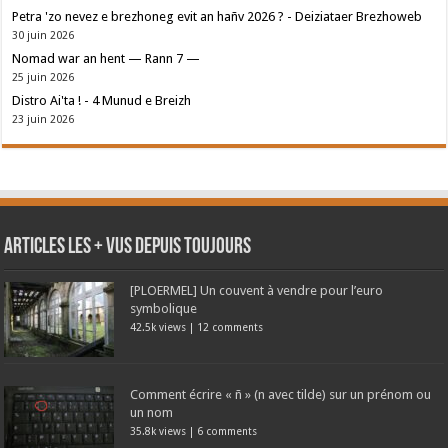
Petra 'zo nevez e brezhoneg evit an hañv 2026 ? - Deiziataer Brezhoweb
30 juin 2026
Nomad war an hent — Rann 7 —
25 juin 2026
Distro Ai'ta ! - 4 Munud e Breizh
23 juin 2026
Articles les + vus depuis toujours
[PLOERMEL] Un couvent à vendre pour l’euro
symbolique
42.5k views
|
12 comments
Comment écrire « ñ » (n avec tilde) sur un prénom ou
un nom
35.8k views
|
6 comments