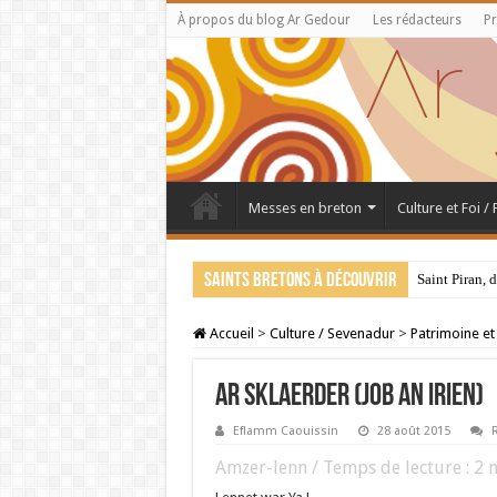
À propos du blog Ar Gedour
Les rédacteurs
Pr
Messes en breton
Culture et Foi /
Saints bretons à découvrir
Saint Piran, 
Accueil
>
Culture / Sevenadur
>
Patrimoine et
AR SKLAERDER (Job an Irien)
Eflamm Caouissin
28 août 2015
R
Amzer-lenn / Temps de lecture :
2
m