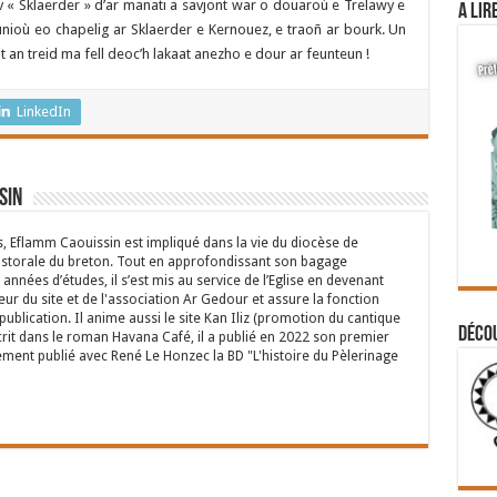
v « Sklaerder » d’ar manati a savjont war o douaroù e Trelawy e
A lir
leunioù eo chapelig ar Sklaerder e Kernouez, e traoñ ar bourk. Un
 an treid ma fell deoc’h lakaat anezho e dour ar feunteun !
LinkedIn
sin
s, Eflamm Caouissin est impliqué dans la vie du diocèse de
astorale du breton. Tout en approfondissant son bagage
années d’études, il s’est mis au service de l’Eglise en devenant
eur du site et de l'association Ar Gedour et assure la fonction
ublication. Il anime aussi le site Kan Iliz (promotion du cantique
Déco
crit dans le roman Havana Café, il a publié en 2022 son premier
ent publié avec René Le Honzec la BD "L'histoire du Pèlerinage