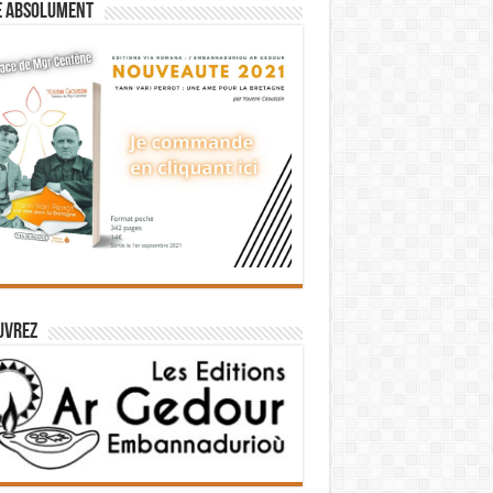
e absolument
uvrez