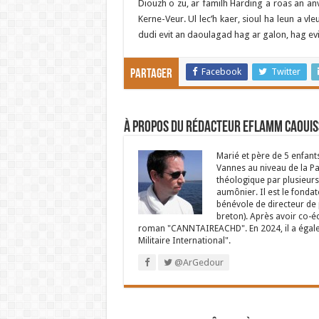
Diouzh o zu, ar familh Harding a roas an an
Kerne-Veur. Ul lec’h kaer, sioul ha leun a v
dudi evit an daoulagad hag ar galon, hag evit
Facebook
Twitter
Partager
À propos du rédacteur Eflamm Caouis
Marié et père de 5 enfant
Vannes au niveau de la P
théologique par plusieurs 
aumônier. Il est le fondat
bénévole de directeur de p
breton). Après avoir co-é
roman "CANNTAIREACHD". En 2024, il a égalem
Militaire International".
@ArGedour