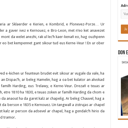
Adr
aria ar Sklaerder e Kerien, e Kombrid, e Plonevez-Porze… Ur
der a gaver ivez e Kernouez, e Bro-Leon, met n’eo ket anavezet
n mont da welet anezhi, rak ul lec’h kaer-kenañ eo, hag ouzhpenn
ir eo bet kempennet gant sikour tud eus Kerne-Veur ! En ur ober
DON E
ed e-kichen ur feunteun brudet evit sikour ar vugale da vale, ha
d an Dispac’h, ar beleg Hamelin, hag a oa bet kulator an alvokad
 familh Harding, eus Trelawy, e Kerne-Veur. Drezañ e teuas ar
’h, etre 1810 ha 1830, e teuas zoken ar familh Harding da chom e
 da anaout ha da garet kalz ar chapelig. Ar beleg Chauvel, hag a
t da berson e 1835 e Kernouez. Un tangwall a zistrujas ar chapel
et kalz ar person da adsevel ar chapel, hag a gendalc’h hirio da
ed tramor.