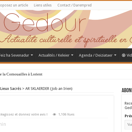
oposez un article
Liens utiles
Contact / Darempred
 Feiz ha Sevenadur
Actualités / Keleier
Agenda / Deiziataer
Vi
de la Cornouailles à Lorient
 Lieux Sacrés
>
AR SKLAERDER (Job an Irien)
Abon
Rece
Gedo
éagissez et donnez votre avis !
1,106 Vues
Pré
in