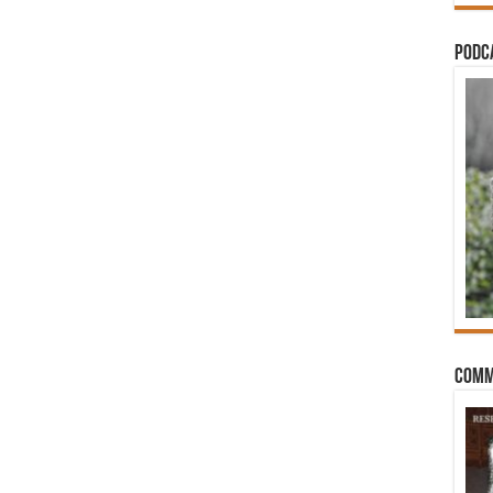
PODCA
Comm