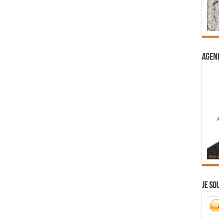
Agend
Je so