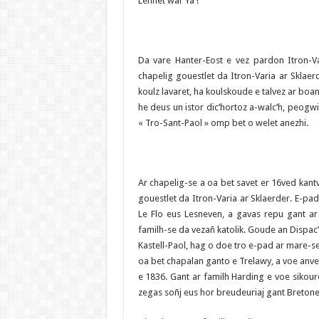
Lennet war Ya !
Da vare Hanter-Eost e vez pardon Itron-V
chapelig gouestlet da Itron-Varia ar Sklaer
koulz lavaret, ha koulskoude e talvez ar boa
he deus un istor dic’hortoz a-walc’h, peogw
« Tro-Sant-Paol » omp bet o welet anezhi.
Ar chapelig-se a oa bet savet er 16ved kantv
gouestlet da Itron-Varia ar Sklaerder. E-pa
Le Flo eus Lesneven, a gavas repu gant ar
familh-se da vezañ katolik. Goude an Dispac
Kastell-Paol, hag o doe tro e-pad ar mare-se
oa bet chapalan ganto e Trelawy, a voe anve
e 1836. Gant ar familh Harding e voe sikour
zegas soñj eus hor breudeuriaj gant Breton