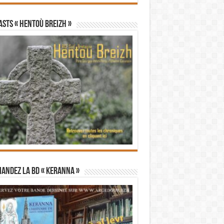
STS « Hentoù Breizh »
andez la BD « Keranna »