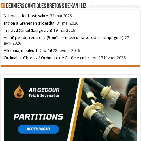
Derniers cantiques bretons de Kan Iliz
Ni hous ador Hosti sakret
31 mai 2026
Intron a Grénenan (Ploërdut)
31 mai 2026
Trinded Santel (Langoëlan)
19 mai 2026
Amañ pell doh en trouz (Bouéh er mæzeù : la voix des campagnes)
27
avril 2026
Allelouia, meuleudi Deoc’h!
28 février 2026
Ordinal ar C’horaiz / Ordinaire de Carême en breton
17 février 2026