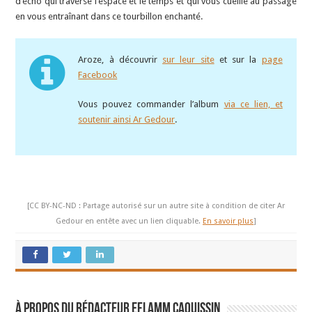
d’écho qui traverse l’espace et le temps et qui vous cueille au passage
en vous entraînant dans ce tourbillon enchanté.
Aroze, à découvrir
sur leur site
et sur la
page
Facebook
Vous pouvez commander l’album
via ce lien, et
soutenir ainsi Ar Gedour
.
[CC BY-NC-ND : Partage autorisé sur un autre site à condition de citer Ar
Gedour en entête avec un lien cliquable.
En savoir plus
]
À propos du rédacteur Eflamm Caouissin