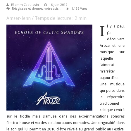
Eflamm Caouissin
16 juin 2017
Réagissez et donnez votre avis !
1,136 Vues
Amzer-lenn / Temps de lecture :
2
min
I
l y a peu,
j’ai
découvert
Aroze et une
musique sur
laquelle
j’aimerai
m’arrêter
aujourd’hui.
Une musique
qui puise dans
le répertoire
traditionnel
celtique centré
sur le fiddle mais s’amuse dans des expérimentations sonores
électro-house et via des collaborations nomades. Une originalité dans
le son qui lui permit en 2016 d’être révélé au grand public au Festival