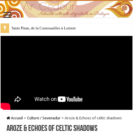
28 juillet : Saint Samson de Dol, père de la Bretagne chrétienne
Accueil
>
Culture / Sevenadur
>
Aroze & Echoes of celtic shadows
Aroze & Echoes of celtic shadows