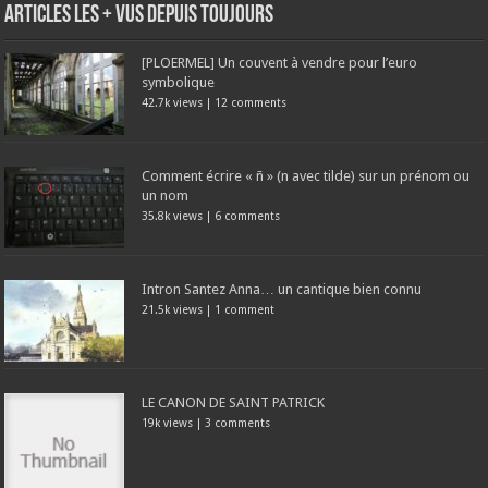
Articles les + vus depuis toujours
[PLOERMEL] Un couvent à vendre pour l’euro
symbolique
42.7k views
|
12 comments
Comment écrire « ñ » (n avec tilde) sur un prénom ou
un nom
35.8k views
|
6 comments
Intron Santez Anna… un cantique bien connu
21.5k views
|
1 comment
LE CANON DE SAINT PATRICK
19k views
|
3 comments