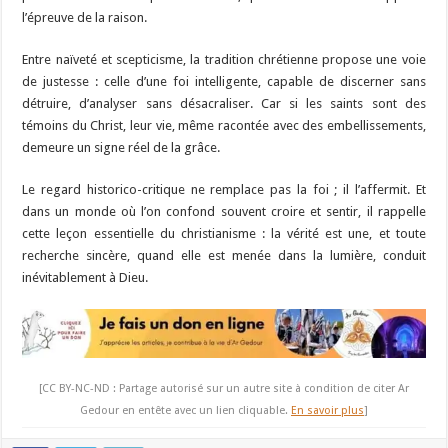
l’épreuve de la raison.
Entre naïveté et scepticisme, la tradition chrétienne propose une voie
de justesse : celle d’une foi intelligente, capable de discerner sans
détruire, d’analyser sans désacraliser. Car si les saints sont des
témoins du Christ, leur vie, même racontée avec des embellissements,
demeure un signe réel de la grâce.
Le regard historico-critique ne remplace pas la foi ; il l’affermit. Et
dans un monde où l’on confond souvent croire et sentir, il rappelle
cette leçon essentielle du christianisme : la vérité est une, et toute
recherche sincère, quand elle est menée dans la lumière, conduit
inévitablement à Dieu.
[CC BY-NC-ND : Partage autorisé sur un autre site à condition de citer Ar
Gedour en entête avec un lien cliquable.
En savoir plus
]