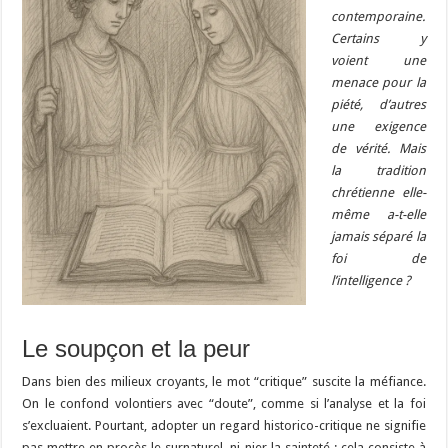
contemporaine.
Certains y
voient une
menace pour la
piété, d’autres
une exigence
de vérité. Mais
la tradition
chrétienne elle-
même a-t-elle
jamais séparé la
foi de
l’intelligence ?
Le soupçon et la peur
Dans bien des milieux croyants, le mot “critique” suscite la méfiance.
On le confond volontiers avec “doute”, comme si l’analyse et la foi
s’excluaient. Pourtant, adopter un regard historico-critique ne signifie
pas mettre en procès le surnaturel, ni nier la sainteté : cela consiste à