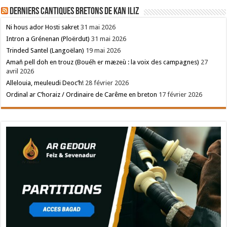
Derniers cantiques bretons de Kan Iliz
Ni hous ador Hosti sakret
31 mai 2026
Intron a Grénenan (Ploërdut)
31 mai 2026
Trinded Santel (Langoëlan)
19 mai 2026
Amañ pell doh en trouz (Bouéh er mæzeù : la voix des campagnes)
27
avril 2026
Allelouia, meuleudi Deoc’h!
28 février 2026
Ordinal ar C’horaiz / Ordinaire de Carême en breton
17 février 2026