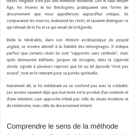
textes religieux n’est pas une invention moderne. Dès le haut Moyen
Âge, les moines et les théologiens pratiquaient une forme de
discernement que nous appellerions aujourd’hui critique. Ils
comparaient les sources, évaluaient les récits, et savaient distinguer ce
qui relevait de la foi et ce qui venait de la légende.
Bède le Vénérable, dans son
Histoire ecclésiastique du peuple
anglais
, se montre attentif à la fiabilité des témoignages. Il indique
parfois que certains récits lui sont “rapportés sans certitude”, mais
qu’ils demeurent édifiants. Jacques de Voragine, dans la
Légende
dorée
, signale à plusieurs reprises que tel ou tel épisode “n’est pas
assuré”, tout en le retenant pour sa portée spirituelle.
Autrement dit, la foi médiévale ne se confond pas avec la crédulité.
Les anciens savaient déjà que tout texte est le produit d’un contexte et
d’une intention. Leur approche n’était pas celle du doute moderne et
du relativisme, mais celle du discernement éclairé.
Comprendre le sens de la méthode