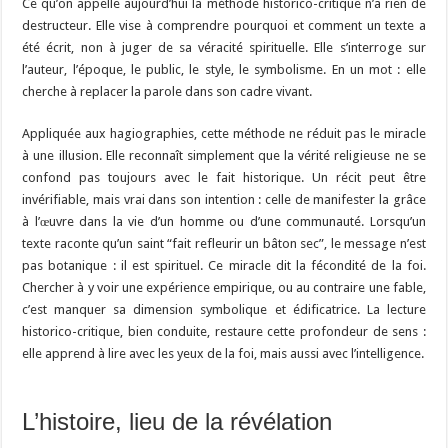
Ce qu’on appelle aujourd’hui la méthode historico-critique n’a rien de
destructeur. Elle vise à comprendre pourquoi et comment un texte a
été écrit, non à juger de sa véracité spirituelle. Elle s’interroge sur
l’auteur, l’époque, le public, le style, le symbolisme. En un mot : elle
cherche à replacer la parole dans son cadre vivant.
Appliquée aux hagiographies, cette méthode ne réduit pas le miracle
à une illusion. Elle reconnaît simplement que la vérité religieuse ne se
confond pas toujours avec le fait historique. Un récit peut être
invérifiable, mais vrai dans son intention : celle de manifester la grâce
à l’œuvre dans la vie d’un homme ou d’une communauté. Lorsqu’un
texte raconte qu’un saint “fait refleurir un bâton sec”, le message n’est
pas botanique : il est spirituel. Ce miracle dit la fécondité de la foi.
Chercher à y voir une expérience empirique, ou au contraire une fable,
c’est manquer sa dimension symbolique et édificatrice. La lecture
historico-critique, bien conduite, restaure cette profondeur de sens :
elle apprend à lire avec les yeux de la foi, mais aussi avec l’intelligence.
L’histoire, lieu de la révélation