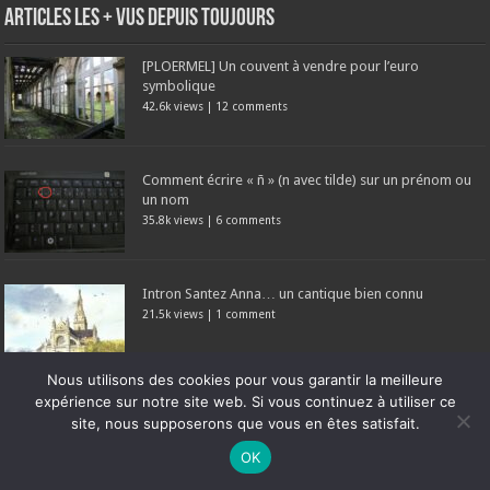
Articles les + vus depuis toujours
[PLOERMEL] Un couvent à vendre pour l’euro
symbolique
42.6k views
|
12 comments
Comment écrire « ñ » (n avec tilde) sur un prénom ou
un nom
35.8k views
|
6 comments
Intron Santez Anna… un cantique bien connu
21.5k views
|
1 comment
Nous utilisons des cookies pour vous garantir la meilleure
expérience sur notre site web. Si vous continuez à utiliser ce
LE CANON DE SAINT PATRICK
site, nous supposerons que vous en êtes satisfait.
19k views
|
3 comments
Ne manquez pas la nouveauté de Bernard Rio "LA REVOLUTION DES
OK
OMBRES".
CLIQUEZ ICI POUR EN SAVOIR PLUS
ou
Ignorer