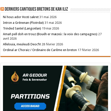
Derniers cantiques bretons de Kan Iliz
Ni hous ador Hosti sakret
31 mai 2026
Intron a Grénenan (Ploërdut)
31 mai 2026
Trinded Santel (Langoëlan)
19 mai 2026
Amañ pell doh en trouz (Bouéh er mæzeù : la voix des campagnes)
27
avril 2026
Allelouia, meuleudi Deoc’h!
28 février 2026
Ordinal ar C’horaiz / Ordinaire de Carême en breton
17 février 2026