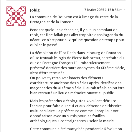
Jobig
7 février 2025 à 15 h 36 min
La commune de Bouvron est à l’image du reste de la
Bretagne et de la France :
Pendant quelques décennies, il y eut un semblant de
répit, car il ne fallait pas aller trop vite dans l’agenda du
néant : ce n’est pour eux qu’une question de temps pour
oublier le passé.
La démolition de l’îlot Datin dans le bourg de Bouvron -
où se trouvait le logis de Pierre Raboceau, secrétaire du
duc de Bretagne François II – miraculeusement
préservé derrière des murs anonymes du XIXème siècle,
vient d’être terminée.
On pouvait y retrouver intacts des éléments
d’architecture ancienne des siècles après, derrière des
maçonneries du XIXème siècle. Il aurait très bien pu être
bien restauré un lieu de mémoire ouvert au public.
Mais les prétendus « écologistes » veulent détruire
l’ancien pour faire du neuf et aux dépends de l’histoire
multi-séculaire. La préfecture comme l’Inrap leur ont
donné raison avec un sursis pour les fouilles
archéologiques « contraignantes » selon la mairie.
Cette commune a été martyrisée pendant la Révolution