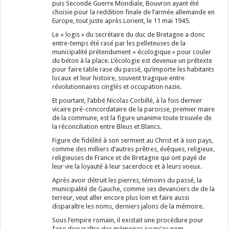
puis Seconde Guerre Mondiale, Bouvron ayant été
choisie pour la reddition finale de l’armée allemande en
Europe, tout juste après Lorient, le 11 mai 1945.
Le « logis » du secrétaire du duc de Bretagne a donc
entre-temps été rasé par les pelleteuses de la
municipalité prétendument « écologique » pour couler
du béton à la place. L’écologie est devenue un prétexte
pour faire table rase du passé, qu’importe les habitants
locaux et leur histoire, souvent tragique entre
révolutionnaires cinglés et occupation nazie.
Et pourtant, l’abbé Nicolas Corbillé, à la fois dernier
vicaire pré-concordataire de la paroisse, premier maire
de la commune, est la figure unanime toute trouvée de
la réconciliation entre Bleus et Blancs.
Figure de fidélité à son serment au Christ et à son pays,
comme des milliers d’autres prêtres, évêques, religieux,
religieuses de France et de Bretagne qui ont payé de
leur vie la loyauté à leur sacerdoce et à leurs voeux.
Après avoir détruit les pierres, témoins du passé, la
municipalité de Gauche, comme ses devanciers de de la
terreur, veut aller encore plus loin et faire aussi
disparaître les noms, derniers jalons de la mémoire.
Sous l’empire romain, il existait une procédure pour
faire disparaître des mémoires jusqu’au nom