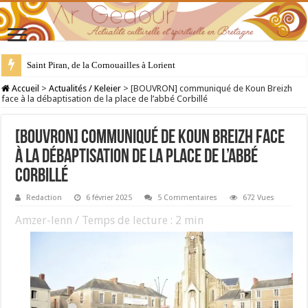
28 juillet : Saint Samson de Dol, père de la Bretagne chrétienne
Accueil
>
Actualités / Keleier
>
[BOUVRON] communiqué de Koun Breizh
face à la débaptisation de la place de l’abbé Corbillé
[BOUVRON] communiqué de Koun Breizh face
à la débaptisation de la place de l’abbé
Corbillé
Redaction
6 février 2025
5 Commentaires
672 Vues
Amzer-lenn / Temps de lecture :
2
min