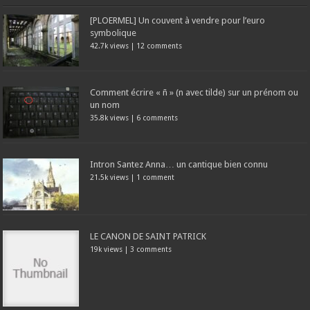
[PLOERMEL] Un couvent à vendre pour l’euro
symbolique
42.7k views
|
12 comments
Comment écrire « ñ » (n avec tilde) sur un prénom ou
un nom
35.8k views
|
6 comments
Intron Santez Anna… un cantique bien connu
21.5k views
|
1 comment
LE CANON DE SAINT PATRICK
19k views
|
3 comments