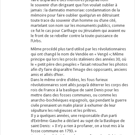
le souvenir d’un dirigeant que l’on voulait oublier à
jamais : la damnatio memoriae: condamnation de la
mémoire pour faire oublier quelqu’un en détruisant
toute trace du souvenir d’un homme ou d’une cité,
martelant son nom sur les monuments publics, comme
ce fut le cas pour Carthage ou Jérusalem qui avaient eu
le front de se rebeller contre la toute-puissance de
l’Urbs.
Même procédé plus tard utilisé par les révolutionnaires
qui ont changé le nom de Vendée en « Vengé »; Même
principe qui lors les procès staliniens des années 30, où
le « petit père des peuples » faisait retoucher les photos
afin d’y faire disparaître l’image des opposants, anciens
amis et alliés d’hier.
Dans le même ordre d’idées, les fous furieux
révolutionnaires sont allés jusqu’à déterrer les corps des
rois de France à la basilique de saint Denis pour les
mettre dans des fosses communes, ou comme les
anarcho-bochéviques espagnols, qui pendant la guerre
civile prenaient un malin plaisir à exhumer de leur
sépulture les religieuses et les prêtres.
Il y a quelques années, une responsable d’un parti
d’Extrême-Gauche a déclaré au sujet de la Basilique de
saint Denis: » Il n’y a rien à profaner, on a tout mis à la
fosse commune en 1793. »