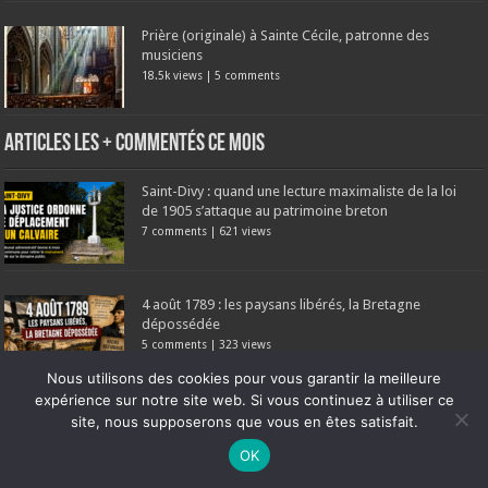
Prière (originale) à Sainte Cécile, patronne des
musiciens
18.5k views
|
5 comments
Articles les + commentés ce mois
Saint-Divy : quand une lecture maximaliste de la loi
de 1905 s’attaque au patrimoine breton
7 comments
|
621 views
4 août 1789 : les paysans libérés, la Bretagne
dépossédée
5 comments
|
323 views
Nous utilisons des cookies pour vous garantir la meilleure
expérience sur notre site web. Si vous continuez à utiliser ce
Messe en breton : faut-il attendre la perfection ?
site, nous supposerons que vous en êtes satisfait.
4 comments
|
103 views
Ne manquez pas la nouveauté de Bernard Rio "LA REVOLUTION DES
OK
OMBRES".
CLIQUEZ ICI POUR EN SAVOIR PLUS
ou
Ignorer