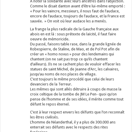
A noter la solidarité avec leurs ancêtres dans l’abjection.
Comme le disait danton avant d’être lui-même emporté :
« Pour les vaincre, messieurs, il nous faut de l’audace,
encore de l’audace, toujours de l’audace, et la France est
sauvée. » On voit où leur audace les a menés.
La frange la plus radicale de la Gauche française aux
abois en est là : sous prétexte de laïcité, il faut faire
oeuvre de mémoricide.
Du passé, faisons table rase, dans la grande lignée de
Robespierre, de Staline, de Mao, et de Pol Pot afin de
créer un « homo novus » pour des lendemains qui
chantent (on ne sait pas trop ce qu’ils chantent
d’ailleurs). Ils ne se cachent plus de vouloir effacer les
statues de saint Michel, de Jeanne d’Arc, les calvaires,
jusqu’au noms de nos places de village.
C’est toujours le même procédé que celui de leurs
devanciers de la Terreur.
Les mêmes qui sont allés détruire à coups de masse la
croix celtique de la tombe de JM Le Pen- quoi qu’on
pense de l’homme et de ses idées, il mérite comme tout
défunt le repos éternel.
C’est à leur respect envers les défunts que l’on reconnaît
les êtres civilisés.
L’homme de Néanderthal, il y a plus de 300.000 ans
enterrait ses défunts avec le respects des rites