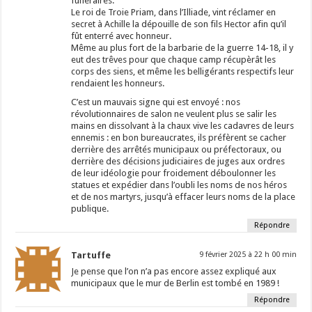
funéraires.
Le roi de Troie Priam, dans l’Illiade, vint réclamer en
secret à Achille la dépouille de son fils Hector afin qu’il
fût enterré avec honneur.
Même au plus fort de la barbarie de la guerre 14-18, il y
eut des trêves pour que chaque camp récupèrât les
corps des siens, et même les belligérants respectifs leur
rendaient les honneurs.
C’est un mauvais signe qui est envoyé : nos
révolutionnaires de salon ne veulent plus se salir les
mains en dissolvant à la chaux vive les cadavres de leurs
ennemis : en bon bureaucrates, ils préfèrent se cacher
derrière des arrêtés municipaux ou préfectoraux, ou
derrière des décisions judiciaires de juges aux ordres
de leur idéologie pour froidement déboulonner les
statues et expédier dans l’oubli les noms de nos héros
et de nos martyrs, jusqu’à effacer leurs noms de la place
publique.
Répondre
Tartuffe
9 février 2025 à 22 h 00 min
Je pense que l’on n’a pas encore assez expliqué aux
municipaux que le mur de Berlin est tombé en 1989 !
Répondre