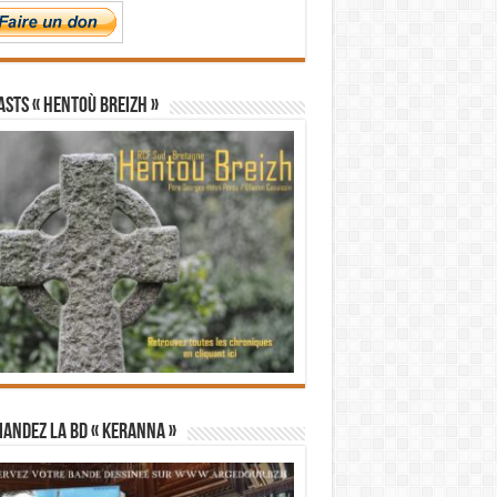
STS « Hentoù Breizh »
andez la BD « Keranna »