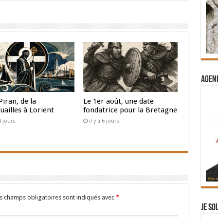
Agend
Piran, de la
Le 1er août, une date
uailles à Lorient
fondatrice pour la Bretagne
 4 jours
il y a 6 jours
s champs obligatoires sont indiqués avec
*
Je so