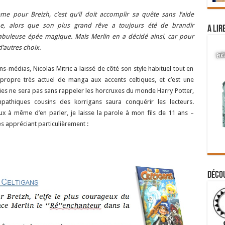
ème pour Breizh, c’est qu’il doit accomplir sa quête sans l’aide
e, alors que son plus grand rêve a toujours été de brandir
A lir
 fabuleuse épée magique. Mais Merlin en a décidé ainsi, car pour
d’autres choix.
s-médias, Nicolas Mitric a laissé de côté son style habituel tout en
 propre très actuel de manga aux accents celtiques, et c’est une
ies ne sera pas sans rappeler les horcruxes du monde Harry Potter,
pathiques cousins des korrigans saura conquérir les lecteurs.
ux à même d’en parler, je laisse la parole à mon fils de 11 ans –
es appréciant particulièrement :
Déco