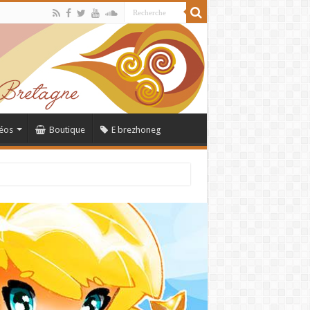
éos
Boutique
E brezhoneg