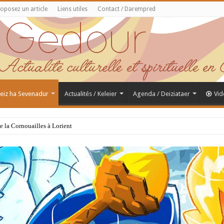
oposez un article
Liens utiles
Contact / Darempred
 Feiz ha Sevenadur
Actualités / Keleier
Agenda / Deiziataer
Vid
de la Cornouailles à Lorient
Saint Samson de Dol, père de la Bretagne chrétienne