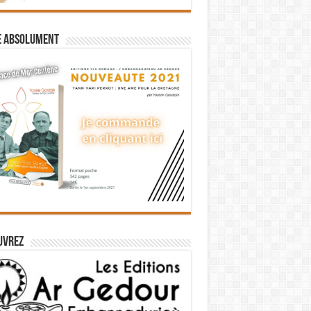
e absolument
uvrez