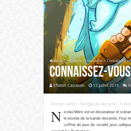
Accueil
>
Culture / Sevenadur
>
Connaissez-vou
Connaissez-vous 
Eflamm Caouissin
13 juillet 2019
R
Amzer-lenn / Temps de lecture :
3
min
N
icolas Mitric est un dessinateur et scéna
le monde de la bande-dessinée. Pour ma p
coffret de jeux de société
Jeux celtiqu