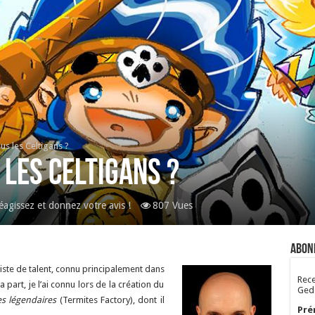
s les Celtigans ?
les Celtigans ?
éagissez et donnez votre avis !
807 Vues
Abon
riste de talent, connu principalement dans
Rece
art, je l’ai connu lors de la création du
Gedo
es légendaires
(Termites Factory), dont il
Pré