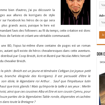
me bien d’autres, j’ai pu découvrir la
ages aux allures de korrigans de style
Adr
rir sur Facebook les héros de ce qui sera
plus grands aussi, puisque le livre est
mandant l’avis des followers au fil du temps, cette création est donc
choix de l’artiste et créant une véritable communauté.
à une BD, l’opus lui-même d’une centaine de pages est un roman
es, autant qu’il existe de héros chevaleresques dans cette aventure.
DON E
 distribué par Coop Breizh, écrit et illustré par Nicolas Mitric himself
 du chevalier Breizh.
le pitch :
Breizh est un jeune et téméraire Celtigan (ce joyeux petit
ue, branche éloignée des Korrigans). Il est persuadé d’être le
 son idole, le légendaire roi Arthur… Sauf que l’impétueux lutin
haut que trois glands ! Mais qu’importe la taille à ses yeux : Merlin
 choisi, ainsi que ces cousines Alba et Eire et son cousin Cymru, pour
douze parties de la légendaires Table ronde, dispersées et cachées
es dans toute la Bretagne ?