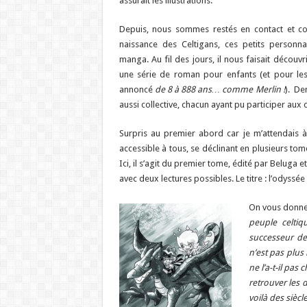
assurait les illustrations.
Depuis, nous sommes restés en contact et com
naissance des Celtigans, ces petits personn
manga. Au fil des jours, il nous faisait découv
une série de roman pour enfants (et pour les 
annoncé
de 8 à 888 ans… comme Merlin !
). De
aussi collective, chacun ayant pu participer aux 
Surpris au premier abord car je m’attendais 
accessible à tous, se déclinant en plusieurs tom
Ici, il s’agit du premier tome, édité par Beluga et
avec deux lectures possibles. Le titre : l’odyssée
On vous donne 
peuple celtiq
successeur de
n’est pas plus 
ne l’a-t-il pas
retrouver les 
voilà des siècl