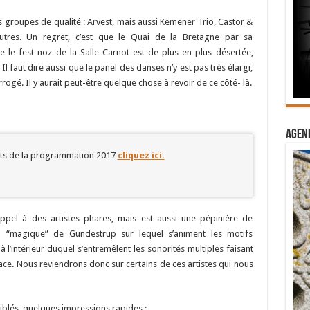
s groupes de qualité : Arvest, mais aussi Kemener Trio, Castor &
autres. Un regret, c’est que le Quai de la Bretagne par sa
e le fest-noz de la Salle Carnot est de plus en plus désertée,
Il faut dire aussi que le panel des danses n’y est pas très élargi,
rogé. Il y aurait peut-être quelque chose à revoir de ce côté- là.
Agend
rts de la programmation 2017
cliquez ici.
 appel à des artistes phares, mais est aussi une pépinière de
n “magique” de Gundestrup sur lequel s’animent les motifs
 l’intérieur duquel s’entremêlent les sonorités multiples faisant
pace. Nous reviendrons donc sur certains de ces artistes qui nous
 ciblés, quelques impressions rapides :