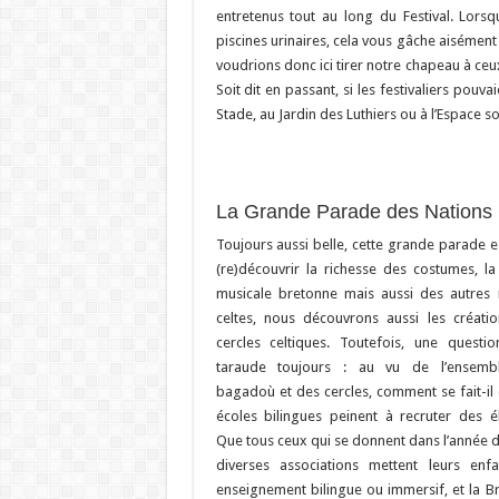
entretenus tout au long du Festival. Lor
piscines urinaires, cela vous gâche aisément
voudrions donc ici tirer notre chapeau à ceux
Soit dit en passant, si les festivaliers pou
Stade, au Jardin des Luthiers ou à l’Espace so
La Grande Parade des Nations 
Toujours aussi belle, cette grande parade e
(re)découvrir la richesse des
costumes, la v
musicale bretonne mais aussi des autres 
celtes, nous découvrons aussi les créati
cercles celtiques. Toutefois, une questi
taraude toujours : au vu de l’ensemb
bagadoù et des cercles, comment se fait-il 
écoles bilingues peinent à recruter des é
Que tous ceux qui se donnent dans l’année d
diverses associations mettent leurs enf
enseignement bilingue ou immersif, et la B