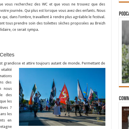
sque vous recherchez des WC et que vous ne trouvez que des
 votre journée. Qui plus est lorsque vous avez des enfants. Nous
PODCA
 qui, dans l’ombre, travaillent à rendre plus agréable le festival.
vaient tous prendre soin des toilettes sèches proposées au Breizh
lidaire, ce serait sympa.
Celtes
st grandiose et attire toujours autant de monde. Permettant de
italité
nations
ons des
on nous
le des
Comm
que les
lèves ?
ans les
ants en
retagne