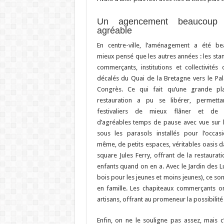
Un agencement beaucoup 
agréable
En centre-ville, l’aménagement a été b
mieux pensé que les autres années : les sta
commerçants, institutions et collectivités 
décalés du Quai de la Bretagne vers le Pal
Congrès. Ce qui fait qu’une grande pl
restauration a pu se libérer, permett
festivaliers de mieux flâner et de 
d’agréables temps de pause avec vue sur l
sous les parasols installés pour l’occas
même, de petits espaces, véritables oasis d
square Jules Ferry, offrant de la restaurat
enfants quand on en a. Avec le Jardin des Lut
bois pour les jeunes et moins jeunes), ce sont
en famille. Les chapiteaux commerçants on
artisans, offrant au promeneur la possibilit
Enfin, on ne le souligne pas assez, mais 