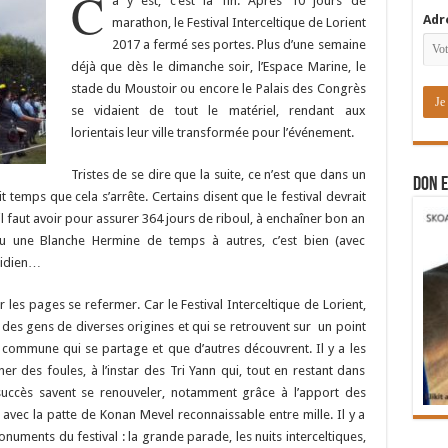
C
a y est, c’est la fin. Après 10 jours de
Adr
marathon, le Festival Interceltique de Lorient
2017 a fermé ses portes. Plus d’une semaine
déjà que dès le dimanche soir, l’Espace Marine, le
stade du Moustoir ou encore le Palais des Congrès
se vidaient de tout le matériel, rendant aux
lorientais leur ville transformée pour l’événement.
Tristes de se dire que la suite, ce n’est que dans un
DON E
ait temps que cela s’arrête. Certains disent que le festival devrait
il faut avoir pour assurer 364 jours de riboul, à enchaîner bon an
ou une Blanche Hermine de temps à autres, c’est bien (avec
tidien…
 les pages se refermer. Car le Festival Interceltique de Lorient,
es gens de diverses origines et qui se retrouvent sur un point
ure commune qui se partage et que d’autres découvrent. Il y a les
ner des foules, à l’instar des Tri Yann qui, tout en restant dans
ur succès savent se renouveler, notamment grâce à l’apport des
vec la patte de Konan Mevel reconnaissable entre mille. Il y a
numents du festival : la grande parade, les nuits interceltiques,