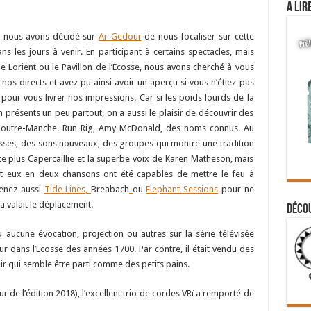
A lir
r, nous avons décidé sur
Ar Gedour
de nous focaliser sur cette
s les jours à venir. En participant à certains spectacles, mais
de Lorient ou le Pavillon de l’Ecosse, nous avons cherché à vous
 nos directs et avez pu ainsi avoir un aperçu si vous n’étiez pas
 pour vous livrer nos impressions. Car si les poids lourds de la
n présents un peu partout, on a aussi le plaisir de découvrir des
s outre-Manche. Run Rig, Amy McDonald, des noms connus. Au
usses, des sons nouveaux, des groupes qui montre une tradition
e plus Capercaillie et la superbe voix de Karen Matheson, mais
nt eux en deux chansons ont été capables de mettre le feu à
renez aussi
Tide Lines,
Breabach
ou
Elephant Sessions
pour ne
la valait le déplacement.
Déco
 aucune évocation, projection ou autres sur la série télévisée
ur dans l’Ecosse des années 1700. Par contre, il était vendu des
ir qui semble être parti comme des petits pains.
ur de l’édition 2018), l’excellent trio de cordes VRï a remporté de