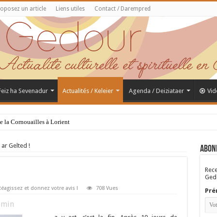
oposez un article
Liens utiles
Contact / Darempred
 Feiz ha Sevenadur
Actualités / Keleier
Agenda / Deiziataer
Vid
de la Cornouailles à Lorient
ar Gelted !
Abon
Rece
Gedo
éagissez et donnez votre avis !
708 Vues
Pré
min