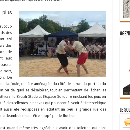
plus
eaucoup
nds des
Agend
ont été
ais des
ace de
ant aux
passer
e port,
ion. De
ans la foule, ont été aménagés du côté de la rue du port ou du
ion ou de quoi se désaltérer, tout en permettant de lâcher les
hiers, le Breizh Stade et l’Espace Solidaire (incluant les jeux en
 là d’excellentes initiatives qui poussent à venir à l’Interceltique
t aussi été redisposés en éclatant un peu la grande rue des
Je so
é de déambuler sans être happé par le flot humain.
c’est quand même très agréable d’avoir des toilettes qui sont