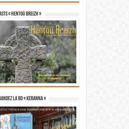
STS « Hentoù Breizh »
andez la BD « Keranna »