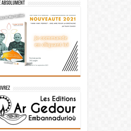
e absolument
uvrez