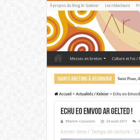
À propos du blog Ar Gedour
Les rédacteurs
Pr
Messes en breton
Culture et Foi /
Saints bretons à découvrir
Saint Piran, 
Accueil
>
Actualités / Keleier
>
Echu eo Emvod 
Echu eo Emvod ar Gelted !
Eflamm Caouissin
24 août 2017
R
Amzer-lenn / Temps de lecture :
12