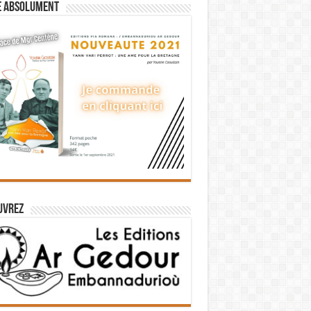
e absolument
uvrez