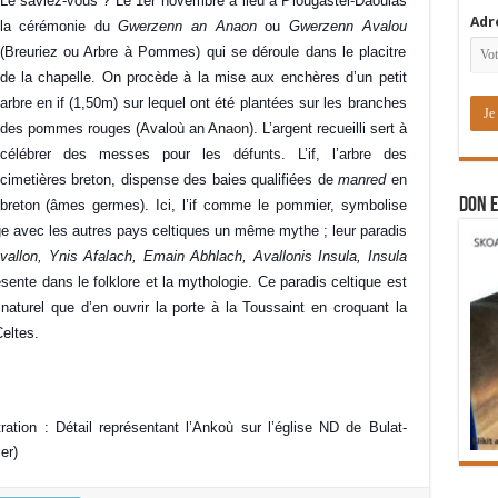
Le saviez-vous ? Le 1er novembre a lieu à Plougastel-Daoulas
Adr
la cérémonie du
Gwerzenn an Anaon
ou
Gwerzenn Avalou
(Breuriez ou Arbre à Pommes) qui se déroule dans le placitre
de la chapelle. On procède à la mise aux enchères d’un petit
arbre en if (1,50m) sur lequel ont été plantées sur les branches
des pommes rouges (Avaloù an Anaon). L’argent recueilli sert à
célébrer des messes pour les défunts. L’if, l’arbre des
cimetières breton, dispense des baies qualifiées de
manred
en
DON E
breton (âmes germes). Ici, l’if comme le pommier, symbolise
ge avec les autres pays celtiques un même mythe ; leur paradis
allon, Ynis Afalach, Emain Abhlach, Avallonis Insula, Insula
ente dans le folklore et la mythologie. Ce paradis celtique est
 naturel que d’en ouvrir la porte à la Toussaint en croquant la
Celtes.
stration : Détail représentant l’Ankoù sur l’église ND de Bulat-
er)