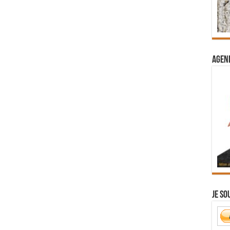
Agend
Je so