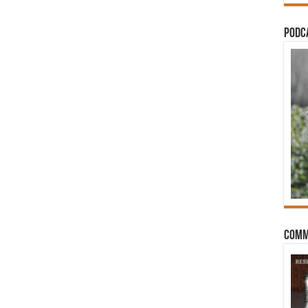
PODCA
Comm