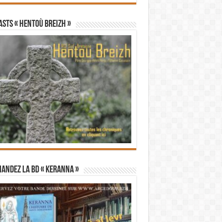
STS « Hentoù Breizh »
andez la BD « Keranna »