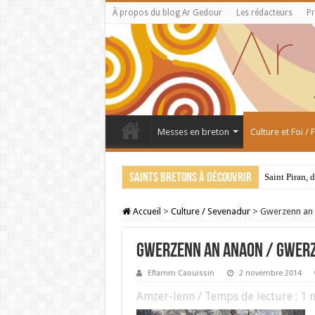
À propos du blog Ar Gedour
Les rédacteurs
Pr
Messes en breton
Culture et Foi /
Saints bretons à découvrir
Saint Piran, 
Accueil
>
Culture / Sevenadur
>
Gwerzenn an 
Gwerzenn an Anaon / Gwer
Eflamm Caouissin
2 novembre 2014
Amzer-lenn / Temps de lecture :
1
m