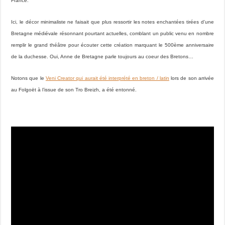
France.
Ici, le décor minimaliste ne faisait que plus ressortir les notes enchantées tirées d’une
Bretagne médiévale résonnant pourtant actuelles, comblant un public venu en nombre
remplir le grand théâtre pour écouter cette création marquant le 500ème anniversaire
de la duchesse. Oui, Anne de Bretagne parle toujours au coeur des Bretons…
Notons que le
Veni Creator qui aurait été interprété en breton / latin
lors de son arrivée
au Folgoët à l’issue de son Tro Breizh, a été entonné.