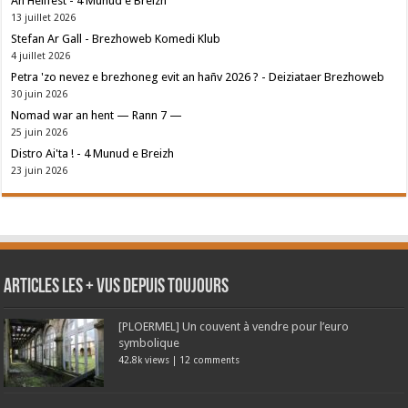
An Hellfest - 4 Munud e Breizh
13 juillet 2026
Stefan Ar Gall - Brezhoweb Komedi Klub
4 juillet 2026
Petra 'zo nevez e brezhoneg evit an hañv 2026 ? - Deiziataer Brezhoweb
30 juin 2026
Nomad war an hent — Rann 7 —
25 juin 2026
Distro Ai'ta ! - 4 Munud e Breizh
23 juin 2026
Articles les + vus depuis toujours
[PLOERMEL] Un couvent à vendre pour l’euro
symbolique
42.8k views
|
12 comments