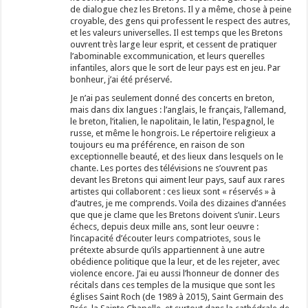
de dialogue chez les Bretons. Il y a même, chose à peine
croyable, des gens qui professent le respect des autres,
et les valeurs universelles. Il est temps que les Bretons
ouvrent très large leur esprit, et cessent de pratiquer
l’abominable excommunication, et leurs querelles
infantiles, alors que le sort de leur pays est en jeu. Par
bonheur, j’ai été préservé.
Je n’ai pas seulement donné des concerts en breton,
mais dans dix langues : l’anglais, le français, l’allemand,
le breton, l’italien, le napolitain, le latin, l’espagnol, le
russe, et même le hongrois. Le répertoire religieux a
toujours eu ma préférence, en raison de son
exceptionnelle beauté, et des lieux dans lesquels on le
chante. Les portes des télévisions ne s’ouvrent pas
devant les Bretons qui aiment leur pays, sauf aux rares
artistes qui collaborent : ces lieux sont « réservés » à
d’autres, je me comprends. Voila des dizaines d’années
que que je clame que les Bretons doivent s’unir. Leurs
échecs, depuis deux mille ans, sont leur oeuvre :
l’incapacité d’écouter leurs compatriotes, sous le
prétexte absurde qu’ils appartiennent à une autre
obédience politique que la leur, et de les rejeter, avec
violence encore. J’ai eu aussi l’honneur de donner des
récitals dans ces temples de la musique que sont les
églises Saint Roch (de 1989 à 2015), Saint Germain des