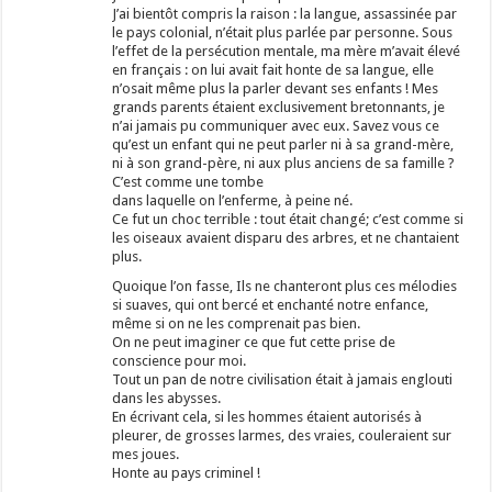
J’ai bientôt compris la raison : la langue, assassinée par
le pays colonial, n’était plus parlée par personne. Sous
l’effet de la persécution mentale, ma mère m’avait élevé
en français : on lui avait fait honte de sa langue, elle
n’osait même plus la parler devant ses enfants ! Mes
grands parents étaient exclusivement bretonnants, je
n’ai jamais pu communiquer avec eux. Savez vous ce
qu’est un enfant qui ne peut parler ni à sa grand-mère,
ni à son grand-père, ni aux plus anciens de sa famille ?
C’est comme une tombe
dans laquelle on l’enferme, à peine né.
Ce fut un choc terrible : tout était changé; c’est comme si
les oiseaux avaient disparu des arbres, et ne chantaient
plus.
Quoique l’on fasse, Ils ne chanteront plus ces mélodies
si suaves, qui ont bercé et enchanté notre enfance,
même si on ne les comprenait pas bien.
On ne peut imaginer ce que fut cette prise de
conscience pour moi.
Tout un pan de notre civilisation était à jamais englouti
dans les abysses.
En écrivant cela, si les hommes étaient autorisés à
pleurer, de grosses larmes, des vraies, couleraient sur
mes joues.
Honte au pays criminel !