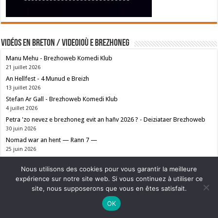
Vidéos en breton / Videoioù e brezhoneg
Manu Mehu - Brezhoweb Komedi Klub
21 juillet 2026
An Hellfest - 4 Munud e Breizh
13 juillet 2026
Stefan Ar Gall - Brezhoweb Komedi Klub
4 juillet 2026
Petra 'zo nevez e brezhoneg evit an hañv 2026 ? - Deiziataer Brezhoweb
30 juin 2026
Nomad war an hent — Rann 7 —
25 juin 2026
Distro Ai'ta ! - 4 Munud e Breizh
Nous utilisons des cookies pour vous garantir la meilleure
23 juin 2026
expérience sur notre site web. Si vous continuez à utiliser ce
site, nous supposerons que vous en êtes satisfait.
Ne manquez pas la nouveauté de Bernard Rio "LA REVOLUTION DES
OK
OMBRES".
CLIQUEZ ICI POUR EN SAVOIR PLUS
ou
Ignorer