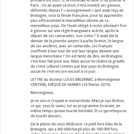
primaire est mort. Il se nommait Arsène. Il fut policier à
Paris . Un an avant sa mort, il m’a montré ses genoux,
déformés depuis l’ « enseignement » qu’il avait reçu en
Bretagne, sous la férule française, pour lui apprendre
plus efficacement le merveilleux idiome de ce
merveilleux pays. On l’avait obligé à rester plusieurs fois
à genoux sur une règle triangulaire acérée, après le
départ de ses camarades, Son crime ? Il avait été le
dernier de la journée surpris à parler breton, la langue
de ses ancêtres, avec un camarade. Les Français
souffrent à leur tour de voir leur langue devenir une
langue minoritaire ? On est tenté de dire, en Bretagne,
c’est bien fait pour eux. Mais aucun ne réalise la gravité
du crime culturel commis par leur pays en Bretagne,
aucun ne s’est encore excusé à ce jour.
LETTRE du docteur LOUIS MELENNEC à Monseigneur
CENTENE, EVÊQUE DE VANNES (16 février 2015).
Monseigneur,
Je ne suis ni croyant ni monarchiste. Mais je suis Breton,
ce qui, vous le savez, est un programme écrasant, en
même temps qu’une lourde hérédité. Et ce qui m’impose
de lourds devoirs.
J’ai le plaisir de vous dédicacer ce petit livre bleu de la
Bretagne, qui a été téléchargé plus de 100 000 fois,