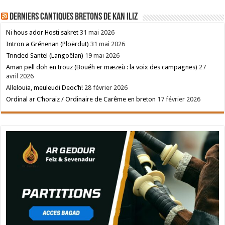
Derniers cantiques bretons de Kan Iliz
Ni hous ador Hosti sakret
31 mai 2026
Intron a Grénenan (Ploërdut)
31 mai 2026
Trinded Santel (Langoëlan)
19 mai 2026
Amañ pell doh en trouz (Bouéh er mæzeù : la voix des campagnes)
27
avril 2026
Allelouia, meuleudi Deoc’h!
28 février 2026
Ordinal ar C’horaiz / Ordinaire de Carême en breton
17 février 2026