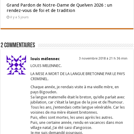
Grand Pardon de Notre-Dame de Quelven 2026 : un
rendez-vous de foi et de tradition
il y a 5 jours
2 Commentaires
louis mélennec
3 novembre 2018 à 21 h 36 min
LOUIS MELENNEC.
LA MISE A MORT DE LA LANGUE BRETONNE PAR LE PAYS
CRIMINEL.
Chaque année, je rendais visite à ma vieille mère, en
pays Bigouden.
Sa langue maternelle était le breton, qu’elle parlait avec
jubilation, car c’était la langue de la joie et de l’humour.
Tous les ans, j’entendais cette langue vénérable. Car les
voisines de ma mère étaient bretonnes.
Puis, elles sont mortes, les unes après les autres.
Puis, une certaine année, rendu en vacances dans mon
village natal, j’ai été saisi d’angoisse.
Je me suis demandé pourquoi.