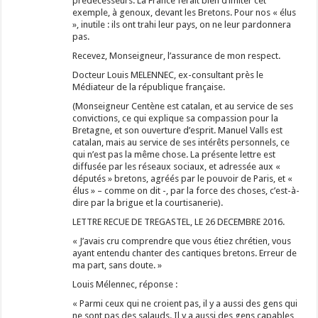
prédécesseurs. La France ferait bien d’imiter cet
exemple, à genoux, devant les Bretons. Pour nos « élus
», inutile : ils ont trahi leur pays, on ne leur pardonnera
pas.
Recevez, Monseigneur, l’assurance de mon respect.
Docteur Louis MELENNEC, ex-consultant près le
Médiateur de la république française.
(Monseigneur Centène est catalan, et au service de ses
convictions, ce qui explique sa compassion pour la
Bretagne, et son ouverture d’esprit. Manuel Valls est
catalan, mais au service de ses intérêts personnels, ce
qui n’est pas la même chose. La présente lettre est
diffusée par les réseaux sociaux, et adressée aux «
députés » bretons, agréés par le pouvoir de Paris, et «
élus » – comme on dit -, par la force des choses, c’est-à-
dire par la brigue et la courtisanerie).
LETTRE RECUE DE TREGASTEL, LE 26 DECEMBRE 2016.
« J’avais cru comprendre que vous étiez chrétien, vous
ayant entendu chanter des cantiques bretons. Erreur de
ma part, sans doute. »
Louis Mélennec, réponse :
« Parmi ceux qui ne croient pas, il y a aussi des gens qui
ne sont pas des salauds. Il y a aussi des gens capables