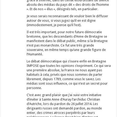
grâce à Internet, dans un climat étourdissant de silence
absolu des médias du pays dit « des droits de l’homme
». Et de nos « élus », désignés tels, en particulier.
Je vous serais reconnaissant de vouloir bien le diffuser
autour de vous, si vous jugez qu’il en est digne
(immodestement, je pense qu’il l’est).
Il est très important, pour notre future démocratie
bretonne, que les descendants d’Anne de Bretagne se
manifestent dans le débat public, même si la Bretagne
n’est pas monarchiste. Ce fut une très grande
souveraine, en même temps qu’une grande figure de
l’Humanité.
Le débat démocratique qui s’ouvre enfin en Bretagne
IMPOSE que toutes les opinions s’expriment. Ce qui sera
une première absolue, la France ne nous ayant pas
habitués à cela, privés que nous sommes de parler
librement, depuis 1789, comme vous le savez. Les
médias sont sous influence, ce qui n’est un secret pour
personne.
C’est avec grand plaisir que j’ai suivi votre initiative
d’inviter à Sainte Anne d’Auray l’archiduc Christian
d’Autriche, lors du pardon du 26 juillet 2014. Les
dirigeants russes ont demandé pardon, au monde
entier, des crimes atroces perpétrés par leurs