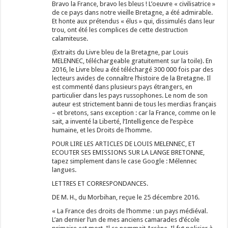
Bravo la France, bravo les bleus ! L’oeuvre « civilisatrice »
de ce pays dans notre vieille Bretagne, a été admirable.
Et honte aux prétendus « élus » qui, dissimulés dans leur
trou, ont été les complices de cette destruction
calamiteuse.
(Extraits du Livre bleu de la Bretagne, par Louis
MELENNEC, téléchargeable gratuitement sur la toile). En
2016, le Livre bleu a été téléchargé 300 000 fois par des
lecteurs avides de connaître l’histoire de la Bretagne. Il
est commenté dans plusieurs pays étrangers, en
particulier dans les pays russophones. Le nom de son
auteur est strictement banni de tous les merdias français
– et bretons, sans exception : car la France, comme on le
sait, a inventé la Liberté, l’Intelligence de l’espèce
humaine, et les Droits de l’homme.
POUR LIRE LES ARTICLES DE LOUIS MELENNEC, ET
ECOUTER SES EMISSIONS SUR LA LANGE BRETONNE,
tapez simplement dans le case Google : Mélennec
langues.
LETTRES ET CORRESPONDANCES.
DE M. H., du Morbihan, reçue le 25 décembre 2016.
« La France des droits de l’homme : un pays médiéval.
L’an dernier l’un de mes anciens camarades d’école