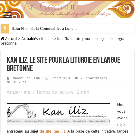
28 juillet : Saint Samson de Dol, père de la Bretagne chrétienne
Accueil
>
Actualités / Keleier
>
Kan Iliz, le site pour la liturgie en langue
bretonne
Kan Iliz, le site pour la liturgie en langue
bretonne
Eflamm Caouissin
6 mars 2018
2 Commentaires
981 Vues
Amzer-lenn / Temps de lecture :
2
min
Nous
vous
avons
déjà
entretenu au sujet
du site Kan Iliz
. A la base de cette initiative, lancée