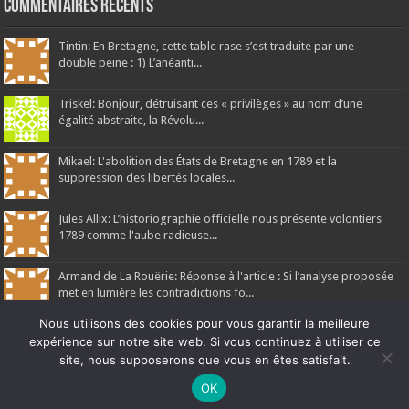
Commentaires récents
Tintin: En Bretagne, cette table rase s’est traduite par une
double peine : 1) L’anéanti...
Triskel: Bonjour, détruisant ces « privilèges » au nom d’une
égalité abstraite, la Révolu...
Mikael: L'abolition des États de Bretagne en 1789 et la
suppression des libertés locales...
Jules Allix: L’historiographie officielle nous présente volontiers
1789 comme l'aube radieuse...
Armand de La Rouërie: Réponse à l'article : Si l’analyse proposée
met en lumière les contradictions fo...
Nous utilisons des cookies pour vous garantir la meilleure
expérience sur notre site web. Si vous continuez à utiliser ce
site, nous supposerons que vous en êtes satisfait.
Ne manquez pas la nouveauté de Bernard Rio "LA REVOLUTION DES
OK
Ar Gedour 2026, tous droits réservés
OMBRES".
CLIQUEZ ICI POUR EN SAVOIR PLUS
ou
Ignorer