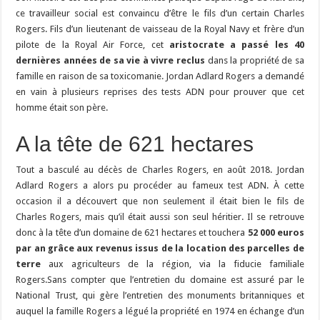
ce travailleur social est convaincu d’être le fils d’un certain Charles
Rogers. Fils d’un lieutenant de vaisseau de la Royal Navy et frère d’un
pilote de la Royal Air Force, cet
aristocrate a passé les 40
dernières années de sa vie à vivre reclus
dans la propriété de sa
famille en raison de sa toxicomanie. Jordan Adlard Rogers a demandé
en vain à plusieurs reprises des tests ADN pour prouver que cet
homme était son père.
A la tête de 621 hectares
Tout a basculé au décès de Charles Rogers, en août 2018. Jordan
Adlard Rogers a alors pu procéder au fameux test ADN. À cette
occasion il a découvert que non seulement il était bien le fils de
Charles Rogers, mais qu’il était aussi son seul héritier. Il se retrouve
donc à la tête d’un domaine de 621 hectares et touchera
52 000 euros
par an grâce aux revenus issus de la location des parcelles de
terre
aux agriculteurs de la région, via
la fiducie familiale
Rogers.
Sans compter que l’entretien du domaine est assuré par le
National Trust, qui gère l’entretien des monuments britanniques et
auquel la famille Rogers a légué la propriété en 1974 en échange d’un