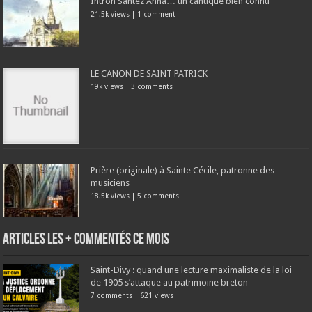
Intron Santez Anna… un cantique bien connu
21.5k views
|
1 comment
LE CANON DE SAINT PATRICK
19k views
|
3 comments
Prière (originale) à Sainte Cécile, patronne des
musiciens
18.5k views
|
5 comments
Articles les + commentés ce mois
Saint-Divy : quand une lecture maximaliste de la loi
de 1905 s’attaque au patrimoine breton
7 comments
|
621 views