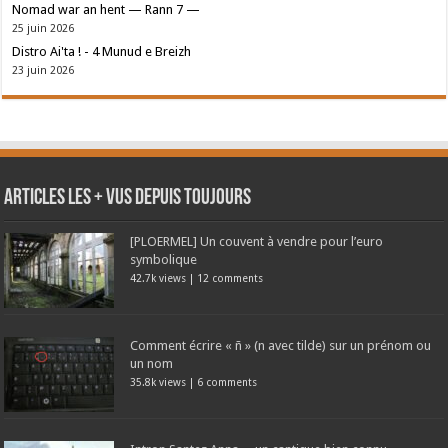
Nomad war an hent — Rann 7 —
25 juin 2026
Distro Ai'ta ! - 4 Munud e Breizh
23 juin 2026
Articles les + vus depuis toujours
[PLOERMEL] Un couvent à vendre pour l’euro
symbolique
42.7k views
|
12 comments
Comment écrire « ñ » (n avec tilde) sur un prénom ou
un nom
35.8k views
|
6 comments