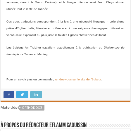
semaine, durant le Grand Carême), et la liturgie dite de saint Jean Chrysostome,
utilisée tout le reste de l’année.
Ces deux traductions correspondent à la fois à une nécessité liturgique – celle d’une
prière d’Eglise, belle, littéraire et unifiée – et à une exigence théologique, utilisant un
vocabulaire exprimant au plus juste la foi des Eglises chrétiennes d’Orient.
Les éditions
An Treizher
travaillent actuellement à la publication du
Dictionnaire de
théologie
de Turiaw ar Menteg.
Pour en savoir plus ou commander,
rendez-vous sur le site de l’éditeur
.
Mots-clés
ORTHODOXIE
À propos du rédacteur Eflamm Caouissin