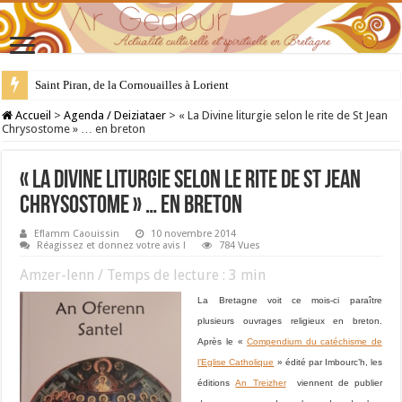
Saint Piran, de la Cornouailles à Lorient
28 juillet : Saint Samson de Dol, père de la Bretagne chrétienne
Accueil
>
Agenda / Deiziataer
>
« La Divine liturgie selon le rite de St Jean
Chrysostome » … en breton
« La Divine liturgie selon le rite de St Jean
Chrysostome » … en breton
Eflamm Caouissin
10 novembre 2014
Réagissez et donnez votre avis !
784 Vues
Amzer-lenn / Temps de lecture :
3
min
La Bretagne voit ce mois-ci paraître
plusieurs ouvrages religieux en breton.
Après le «
Compendium du catéchisme de
l’Eglise Catholique
» édité par Imbourc’h, les
éditions
An Treizher
viennent de publier