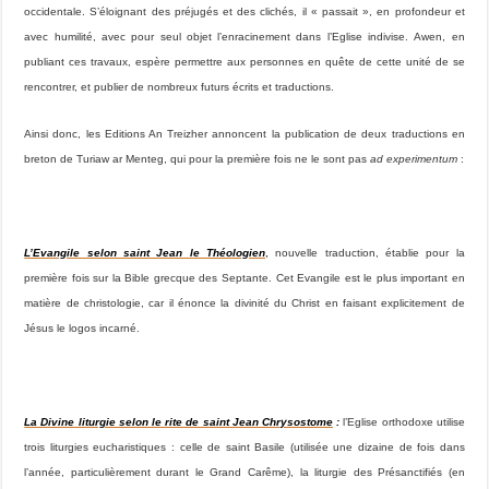
occidentale. S’éloignant des préjugés et des clichés, il « passait », en profondeur et
avec humilité, avec pour seul objet l’enracinement dans l’Eglise indivise.
Awen
, en
publiant ces travaux, espère permettre aux personnes en quête de cette unité de se
rencontrer, et publier de nombreux futurs écrits et traductions.
Ainsi donc, les Editions An Treizher annoncent la publication de deux traductions en
breton de Turiaw ar Menteg, qui pour la première fois ne le sont pas
ad experimentum
:
L’Evangile selon saint Jean le Théologien
,
nouvelle traduction, établie pour la
première fois sur la Bible grecque des Septante. Cet Evangile est le plus important en
matière de christologie, car il énonce la divinité du Christ en faisant explicitement de
Jésus le
logos
incarné.
La Divine liturgie selon le rite de saint Jean Chrysostome
:
l’Eglise orthodoxe utilise
trois liturgies eucharistiques : celle de saint Basile (utilisée une dizaine de fois dans
l’année, particulièrement durant le Grand Carême), la liturgie des Présanctifiés (en