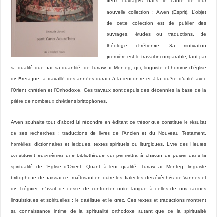
deux ouvrages dans le cadre de leur
nouvelle collection :
Awen
(Esprit). L’objet
de cette collection est de publier des
ouvrages, études ou traductions, de
théologie chrétienne. Sa motivation
première est le travail incomparable, tant par
sa qualité que par sa quantité, de Turiaw ar Menteg, qui, linguiste et homme d’église
de Bretagne, a travaillé des années durant à la rencontre et à la quête d’unité avec
l’Orient chrétien et l’Orthodoxie. Ces travaux sont depuis des décennies la base de la
prière de nombreux chrétiens brittophones.
Awen
souhaite tout d’abord lui répondre en éditant ce trésor que constitue le résultat
de ses recherches : traductions de livres de l’Ancien et du Nouveau Testament,
homélies, dictionnaires et lexiques, textes spirituels ou liturgiques, Livre des Heures
constituent eux-mêmes une bibliothèque qui permettra à chacun de puiser dans la
spiritualité de l’Eglise d’Orient. Quant à leur qualité, Turiaw ar Menteg, linguiste
brittophone de naissance, maîtrisant en outre les dialectes des évêchés de Vannes et
de Tréguier, n’avait de cesse de confronter notre langue à celles de nos racines
linguistiques et spirituelles : le gaélique et le grec. Ces textes et traductions montrent
sa connaissance intime de la spiritualité orthodoxe autant que de la spiritualité