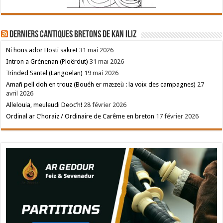
Derniers cantiques bretons de Kan Iliz
Ni hous ador Hosti sakret
31 mai 2026
Intron a Grénenan (Ploërdut)
31 mai 2026
Trinded Santel (Langoëlan)
19 mai 2026
Amañ pell doh en trouz (Bouéh er mæzeù : la voix des campagnes)
27
avril 2026
Allelouia, meuleudi Deoc’h!
28 février 2026
Ordinal ar C’horaiz / Ordinaire de Carême en breton
17 février 2026