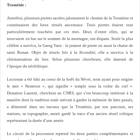
Troménie :
Autrefois, plusieurs pierres sacrées jalonnaient le chemin de la Troménie et
constituaient des lieux rituels ancestraux. Trois pierres étaient tout
particulièrement touchées par ces rites. Deux d’entre elles, qui se
trouvaient en bas sur le sommet de la montagne, ont disparu. Seule la plus
célèbre a survécu, la Gareg Vaen : la jument de pierre ou aussi la chaise de
saint Ronan. Objet de rituels liés à la fécondité, elle a survécu à la
christanisation du lieu. Selon plusieurs chercheurs, elle daterait de
l’époque du néolithique.
Locronan a été bâti au coeur de la forêt du Névet, nom ayant pour origine
le mot « Nemeton », qui signifie « temple sous la voûte du ciel ».
Donatien Laurent, chercheur au CNRS, qui s’est beaucoup intéressé à la
manière dont la tradition orale arrivait à garder la mémoire de faits passés,
a démontré dans ses travaux que la Troménie, par son parcours, ses
stations, sa topographie, aurait gardé la trace d’un ancien rituel celtique
représentant la durée d’une année.
Le circuit de la procession reprend les deux parties complémentaires et