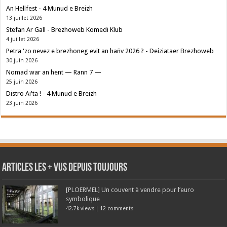
An Hellfest - 4 Munud e Breizh
13 juillet 2026
Stefan Ar Gall - Brezhoweb Komedi Klub
4 juillet 2026
Petra 'zo nevez e brezhoneg evit an hañv 2026 ? - Deiziataer Brezhoweb
30 juin 2026
Nomad war an hent — Rann 7 —
25 juin 2026
Distro Ai'ta ! - 4 Munud e Breizh
23 juin 2026
Articles les + vus depuis toujours
[PLOERMEL] Un couvent à vendre pour l’euro
symbolique
42.7k views
|
12 comments