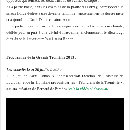
opposées qui forment les deux saisons de l’année celtique :
• La partie basse, dans les chemins de la plaine du Porzay, correspond à la
saison froide dédiée à une divinité féminine : anciennement la déesse mère
et aujourd’hui Notre Dame et sainte Anne.
• La partie haute, à travers la montagne correspond à la saison chaude,
dédiée pour sa part à une divinité masculine, anciennement le dieu Lug,
dieu du soleil et aujourd’hui à saint Ronan.
Programme de la Grande Troménie 2013 :
Les samedis 13 et 20 juillet à 20h :
« Le jeu de Saint Ronan » Représentation théâtrale de l’histoire de
Locronan et de la Troménie proposé par les « Fabriciens de la Troménie »,
sur une création de Bernard de Parades
(voir la vidéo ci-dessous).