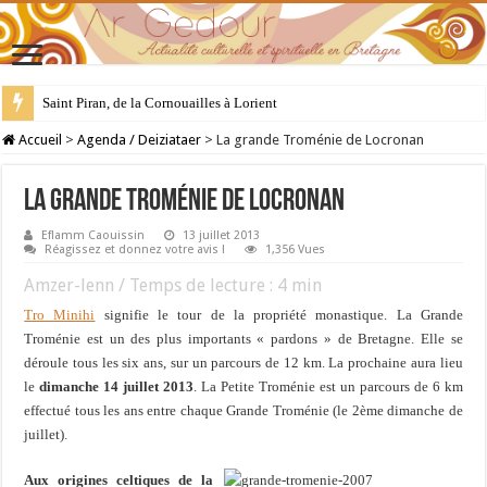
28 juillet : Saint Samson de Dol, père de la Bretagne chrétienne
Accueil
>
Agenda / Deiziataer
>
La grande Troménie de Locronan
La grande Troménie de Locronan
Eflamm Caouissin
13 juillet 2013
Réagissez et donnez votre avis !
1,356 Vues
Amzer-lenn / Temps de lecture :
4
min
Tro Minihi
signifie le tour de la propriété monastique. La Grande
Troménie est un des plus importants « pardons » de Bretagne. Elle se
déroule tous les six ans, sur un parcours de 12 km. La prochaine aura lieu
le
dimanche 14 juillet 2013
. La Petite Troménie est un parcours de 6 km
effectué tous les ans entre chaque Grande Troménie (le 2ème dimanche de
juillet).
Aux origines celtiques de la