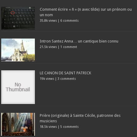
Comment écrire « ñ » (n avec tilde) sur un prénom ou
un nom
35.8k views
|
6 comments
Intron Santez Anna… un cantique bien connu
21.5k views
|
1 comment
LE CANON DE SAINT PATRICK
19k views
|
3 comments
Prière (originale) à Sainte Cécile, patronne des
musiciens
18.5k views
|
5 comments