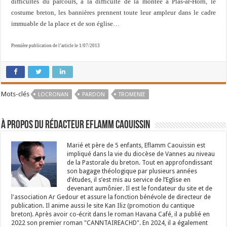
difficultés du parcours, à la difficulté de la montée à Plas-ar-Horn, le
costume breton, les bannières prennent toute leur ampleur dans le cadre
immuable de la place et de son église…
Première publication de l’article le 1/07/2013
Mots-clés
LOCRONAN
PARDON
TROMENIE
À propos du rédacteur Eflamm Caouissin
Marié et père de 5 enfants, Eflamm Caouissin est
impliqué dans la vie du diocèse de Vannes au niveau
de la Pastorale du breton. Tout en approfondissant
son bagage théologique par plusieurs années
d’études, il s’est mis au service de l’Eglise en
devenant aumônier. Il est le fondateur du site et de
l'association Ar Gedour et assure la fonction bénévole de directeur de
publication. Il anime aussi le site Kan Iliz (promotion du cantique
breton). Après avoir co-écrit dans le roman Havana Café, il a publié en
2022 son premier roman "CANNTAIREACHD". En 2024, il a également