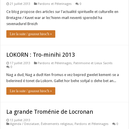
21 juillet 2013
Pardons et Pèlerinages
0
Ce blog propose des articles sur l'actualité spirituelle et culturelle en
Bretagne / Kavet war ar lec'hienn-mañ neventi speredel ha
sevenadurel Breizh
Lire la suite / gouzout hiroc'h »
LOKORN : Tro-minihi 2013
17 juillet 2013
Pardons et Pèlerinages
,
Patrimoine et Lieux Sacrés
0
Nag a dud, Nag a dud! Ken fromus e vez bepred gwelet kement-se a
belerined é tonet da Lokorn. Gallet hor behe soñjal o dehe bet an...
Lire la suite / gouzout hiroc'h »
La grande Troménie de Locronan
13 juillet 2013
Agenda / Deiziataer
,
Événements religieux
,
Pardons et Pèlerinages
0