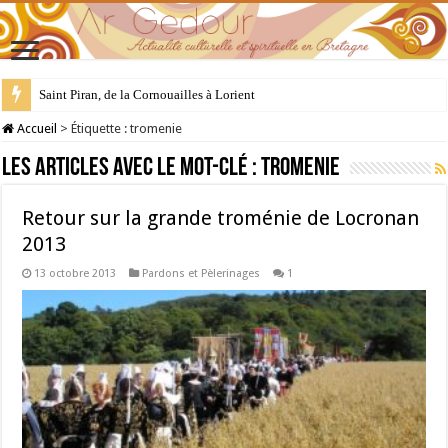
Saint Piran, de la Cornouailles à Lorient
28 juillet : Saint Samson de Dol, père de la Bretagne chrétienne
Accueil
>
Étiquette :
tromenie
Les articles avec le mot-clé :
tromenie
Retour sur la grande troménie de Locronan
2013
13 octobre 2013
Pardons et Pèlerinages
1