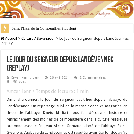
Saint Piran, de la Cornouailles à Lorient
28 juillet : Saint Samson de Dol, père de la Bretagne chrétienne
Accueil
>
Culture / Sevenadur
>
Le Jour du Seigneur depuis Landévennec
(replay)
Le Jour du Seigneur depuis Landévennec
(replay)
Erwan Kermorvant
26 avril 2021
2 Commentaires
781 Vues
Amzer-lenn / Temps de lecture :
1
min
Dimanche dernier, le Jour du Seigneur avait lieu depuis l’abbaye de
Landévennec. Un reportage suivi de la messe : dans ce magazine en
direct de l’abbaye,
David Milliat
nous fait découvrir l’histoire et
l’enracinement des moines de ce monastère dans la culture religieuse
bretonne avec le Fr. Jean-Michel Grimaud, abbé de l’abbaye Saint-
Gwenolé. L’abbaye de Landévennec est réputée avoir été fondée au Ve