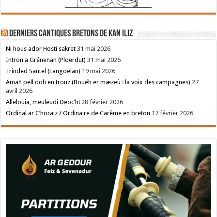
Derniers cantiques bretons de Kan Iliz
Ni hous ador Hosti sakret
31 mai 2026
Intron a Grénenan (Ploërdut)
31 mai 2026
Trinded Santel (Langoëlan)
19 mai 2026
Amañ pell doh en trouz (Bouéh er mæzeù : la voix des campagnes)
27
avril 2026
Allelouia, meuleudi Deoc’h!
28 février 2026
Ordinal ar C’horaiz / Ordinaire de Carême en breton
17 février 2026