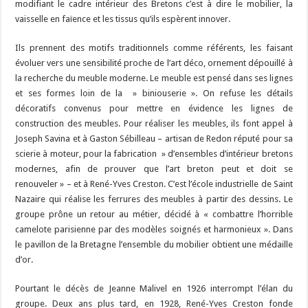
modifiant le cadre intérieur des Bretons c’est à dire le mobilier, la
vaisselle en faïence et les tissus qu’ils espèrent innover.
Ils prennent des motifs traditionnels comme référents, les faisant
évoluer vers une sensibilité proche de l’art déco, ornement dépouillé à
la recherche du meuble moderne. Le meuble est pensé dans ses lignes
et ses formes loin de la » biniouserie ». On refuse les détails
décoratifs convenus pour mettre en évidence les lignes de
construction des meubles. Pour réaliser les meubles, ils font appel à
Joseph Savina et à Gaston Sébilleau – artisan de Redon réputé pour sa
scierie à moteur, pour la fabrication » d’ensembles d’intérieur bretons
modernes, afin de prouver que l’art breton peut et doit se
renouveler » – et à René-Yves Creston. C’est l’école industrielle de Saint
Nazaire qui réalise les ferrures des meubles à partir des dessins. Le
groupe prône un retour au métier, décidé à « combattre l’horrible
camelote parisienne par des modèles soignés et harmonieux ». Dans
le pavillon de la Bretagne l’ensemble du mobilier obtient une médaille
d’or.
Pourtant le décès de Jeanne Malivel en 1926 interrompt l’élan du
groupe. Deux ans plus tard, en 1928, René-Yves Creston fonde