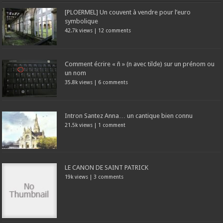
[PLOERMEL] Un couvent à vendre pour l’euro
symbolique
42.7k views
|
12 comments
Comment écrire « ñ » (n avec tilde) sur un prénom ou
un nom
35.8k views
|
6 comments
Intron Santez Anna… un cantique bien connu
21.5k views
|
1 comment
LE CANON DE SAINT PATRICK
19k views
|
3 comments