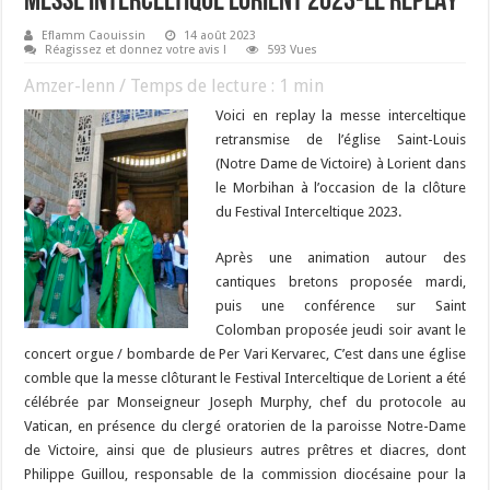
MESSE INTERCELTIQUE LORIENT 2023-LE REPLAY
Eflamm Caouissin
14 août 2023
Réagissez et donnez votre avis !
593 Vues
Amzer-lenn / Temps de lecture :
1
min
Voici en replay la messe interceltique
retransmise de l’église Saint-Louis
(Notre Dame de Victoire) à Lorient dans
le Morbihan à l’occasion de la clôture
du Festival Interceltique 2023.
Après une animation autour des
cantiques bretons proposée mardi,
puis une conférence sur Saint
Colomban proposée jeudi soir avant le
concert orgue / bombarde de Per Vari Kervarec, C’est dans une église
comble que la messe clôturant le Festival Interceltique de Lorient a été
célébrée par Monseigneur Joseph Murphy, chef du protocole au
Vatican, en présence du clergé oratorien de la paroisse Notre-Dame
de Victoire, ainsi que de plusieurs autres prêtres et diacres, dont
Philippe Guillou, responsable de la commission diocésaine pour la