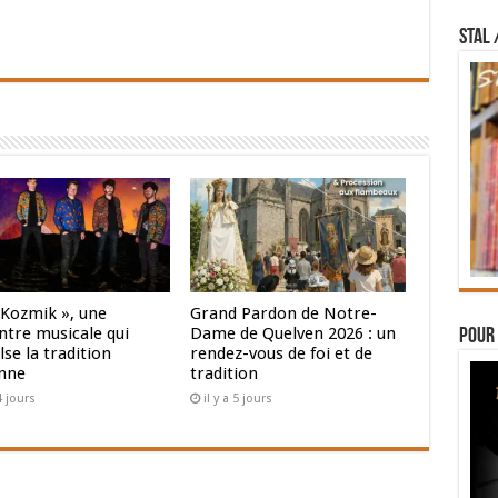
STAL 
 Kozmik », une
Grand Pardon de Notre-
ntre musicale qui
Dame de Quelven 2026 : un
Pour 
se la tradition
rendez-vous de foi et de
nne
tradition
 4 jours
il y a 5 jours