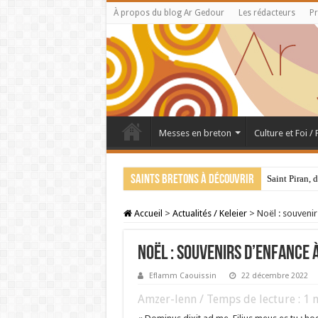
À propos du blog Ar Gedour
Les rédacteurs
Pr
Messes en breton
Culture et Foi /
Saints bretons à découvrir
Saint Piran, 
Accueil
>
Actualités / Keleier
>
Noël : souvenir
Noël : souvenirs d’enfance 
Eflamm Caouissin
22 décembre 2022
Amzer-lenn / Temps de lecture :
1
m