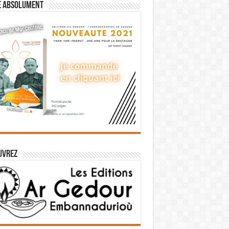
e absolument
uvrez