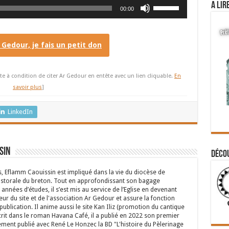
Utilisez
A lir
00:00
les
flèches
haut/bas
r Gedour, je fais un petit don
pour
augmenter
ou
te à condition de citer Ar Gedour en entête avec un lien cliquable.
En
diminuer
savoir plus
]
le
volume.
LinkedIn
sin
Déco
s, Eflamm Caouissin est impliqué dans la vie du diocèse de
astorale du breton. Tout en approfondissant son bagage
années d’études, il s’est mis au service de l’Eglise en devenant
eur du site et de l'association Ar Gedour et assure la fonction
ublication. Il anime aussi le site Kan Iliz (promotion du cantique
crit dans le roman Havana Café, il a publié en 2022 son premier
ent publié avec René Le Honzec la BD "L'histoire du Pèlerinage