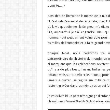
« Dominus dixit ad me, Filius meus es tu : ho
genui te… »
Ainsi débute l’introït de la messe de la nuit 
Et c’est cela l’essentiel de cette fête, loin du
de la vie quotidienne : le Seigneur m’a dit, t
Fils, aujourd’hui je t’ai engendré. Dieu qui
homme, tout petit enfant vulnérable pour 
au milieu de l’humanité et la faire grandir avec
Chaque Noël, nous célébrons ce 
extraordinaire de l’histoire du monde, un
si marquant que les célébrations revêtent 
qu’il y a de plus beau, faisant briller les 
enfants mais surtout vibrer leur coeur, pour
jamais le quitter. De l’église aux mille feux
restent gravées dans les mémoires ce qui fai
Je vous livre ici un petit témoignage d’enfa
chroniques
Hentoù Breizh
. Si Ar Gedour exi