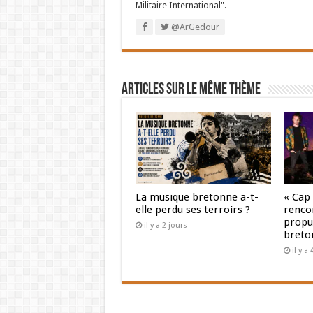
Militaire International".
@ArGedour
Articles sur le même thème
La musique bretonne a-t-
« Cap
elle perdu ses terroirs ?
renco
propul
il y a 2 jours
breto
il y a