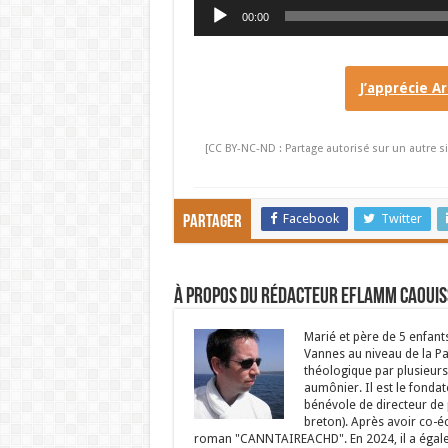
Lecteur
00:00
audio
J’apprécie A
[CC BY-NC-ND : Partage autorisé sur un autre si
Facebook
Twitter
Partager
À propos du rédacteur Eflamm Caouis
Marié et père de 5 enfant
Vannes au niveau de la P
théologique par plusieurs 
aumônier. Il est le fondat
bénévole de directeur de p
breton). Après avoir co-é
roman "CANNTAIREACHD". En 2024, il a égalem