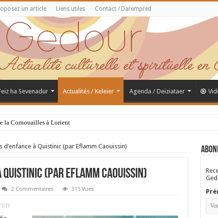
oposez un article
Liens utiles
Contact / Darempred
 Feiz ha Sevenadur
Actualités / Keleier
Agenda / Deiziataer
Vid
de la Cornouailles à Lorient
s d’enfance à Quistinic (par Eflamm Caouissin)
Abon
Rece
à Quistinic (par Eflamm Caouissin)
Gedo
2 Commentaires
315 Vues
Pré
in