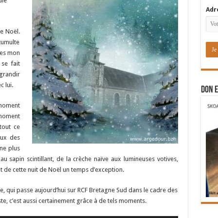
die
Adr
de Noël.
 tumulte
u es mon
 se fait
grandir
 lui.
DON E
moment
 moment
tout ce
yeux des
 ne plus
 au sapin scintillant, de la crèche naïve aux lumineuses votives,
t de cette nuit de Noël un temps d’exception.
nce, qui passe aujourd’hui sur RCF Bretagne Sud dans le cadre des
ste, c’est aussi certainement grâce à de tels moments.