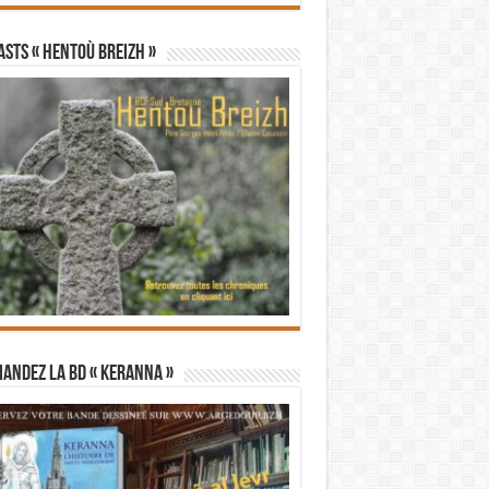
STS « Hentoù Breizh »
andez la BD « Keranna »