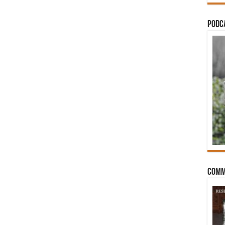
PODCA
Comm