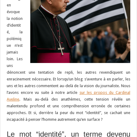
en
évoque
la notion
d’identit
é, la
polémiq
ue n’est
jamais
loin. Les
uns
dénoncent une tentation de repli, les autres revendiquent un
enracinement nécessaire. Et lorsqu’un blog s’aventure à en parler, les
uns et les autres commentent au-delà de la vision du journaliste. Nous
l’avons encore vu suite à notre article
sur les propos du Cardinal
Aveline
. Mais au-delà des anathèmes, cette tension révèle un
malentendu profond et une compréhension erronée de certaines
approches. Et si, derrière la peur du mot “identité”, se cachait une
incapacité à penser l’homme autrement qu’en surface ?
Le mot “identité”, un terme devenu