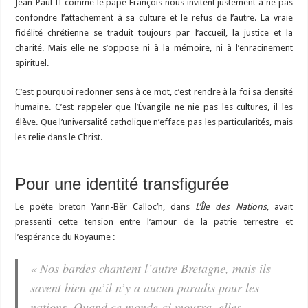
Jean-Paul II comme le pape François nous invitent justement à ne pas
confondre l’attachement à sa culture et le refus de l’autre. La vraie
fidélité chrétienne se traduit toujours par l’accueil, la justice et la
charité. Mais elle ne s’oppose ni à la mémoire, ni à l’enracinement
spirituel.
C’est pourquoi redonner sens à ce mot, c’est rendre à la foi sa densité
humaine. C’est rappeler que l’Évangile ne nie pas les cultures, il les
élève. Que l’universalité catholique n’efface pas les particularités, mais
les relie dans le Christ.
Pour une identité transfigurée
Le poète breton Yann-Bêr Calloc’h, dans
L’Île des Nations
, avait
pressenti cette tension entre l’amour de la patrie terrestre et
l’espérance du Royaume :
« Nos bardes chantent l’autre Bretagne, mais ils
savent bien qu’il n’y a aucun paradis pour les
nations. Quand ce monde-ci mourra, elles