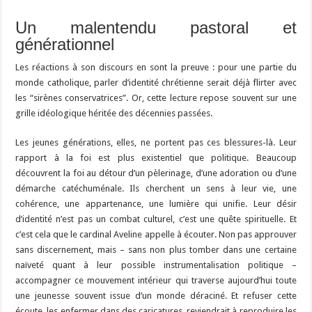
Un malentendu pastoral et
générationnel
Les réactions à son discours en sont la preuve : pour une partie du
monde catholique, parler d’identité chrétienne serait déjà flirter avec
les “sirènes conservatrices”. Or, cette lecture repose souvent sur une
grille idéologique héritée des décennies passées.
Les jeunes générations, elles, ne portent pas ces blessures-là. Leur
rapport à la foi est plus existentiel que politique. Beaucoup
découvrent la foi au détour d’un pèlerinage, d’une adoration ou d’une
démarche catéchuménale. Ils cherchent un sens à leur vie, une
cohérence, une appartenance, une lumière qui unifie. Leur désir
d’identité n’est pas un combat culturel, c’est une quête spirituelle. Et
c’est cela que le cardinal Aveline appelle à écouter. Non pas approuver
sans discernement, mais – sans non plus tomber dans une certaine
naïveté quant à leur possible instrumentalisation politique –
accompagner ce mouvement intérieur qui traverse aujourd’hui toute
une jeunesse souvent issue d’un monde déraciné. Et refuser cette
écoute, les enfermer dans des caricatures, reviendrait à reproduire les