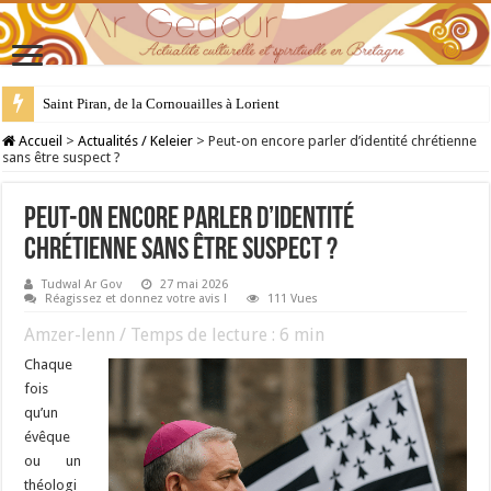
28 juillet : Saint Samson de Dol, père de la Bretagne chrétienne
Accueil
>
Actualités / Keleier
>
Peut-on encore parler d’identité chrétienne
sans être suspect ?
Peut-on encore parler d’identité
chrétienne sans être suspect ?
Tudwal Ar Gov
27 mai 2026
Réagissez et donnez votre avis !
111 Vues
Amzer-lenn / Temps de lecture :
6
min
Chaque
fois
qu’un
évêque
ou un
théologi