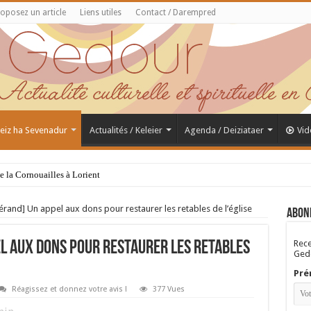
oposez un article
Liens utiles
Contact / Darempred
 Feiz ha Sevenadur
Actualités / Keleier
Agenda / Deiziataer
Vid
de la Cornouailles à Lorient
rand] Un appel aux dons pour restaurer les retables de l’église
Abon
Rece
l aux dons pour restaurer les retables
Gedo
Pré
Réagissez et donnez votre avis !
377 Vues