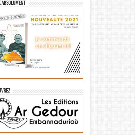
e absolument
uvrez