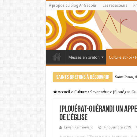
À propos du blog Ar Gedour
Les rédacteurs
Pr
Messes en breton
Culture et Foi /
Saints bretons à découvrir
Saint Piran, 
Accueil
>
Culture / Sevenadur
>
[Plouégat-Gué
[Plouégat-Guérand] Un appe
de l’église
Erwan Kermorvant
4 novembre 2019