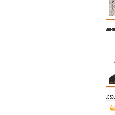
Agend
Je so