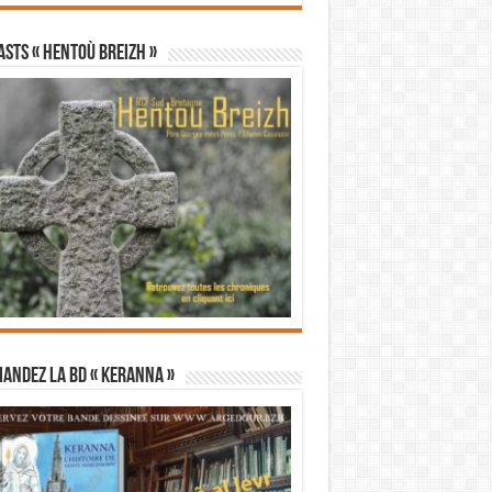
STS « Hentoù Breizh »
andez la BD « Keranna »