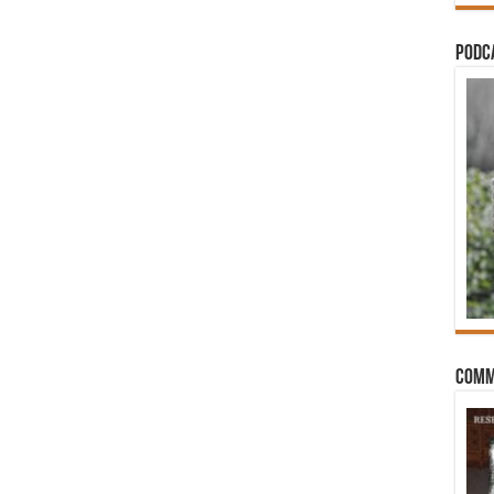
PODCA
Comm