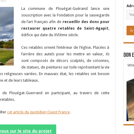
in
Adr
La commune de Plouégat-Guérand lance une
souscription avec la Fondation pour la sauvegarde
de l’art français afin de
recueillir des dons pour
restaurer quatre retables de Saint-Agapit
,
édifice qui date du XVIème siècle.
Ces retables ornent l’intérieur de l’église. Placées à
l’arrière des autels pour les mettre en valeur, ils
DON E
sont composés de décors sculptés, de colonnes,
de statues, de peintures sur toile représentant la vie
es religieuses variées. En mauvais état, les retables ont besoin
e et de leurs tableaux.
e Plouégat-Guerrand en participant, au travers de cette
retables.
ulter
cet article du quotidien Ouest France
.
ous sur le site du projet