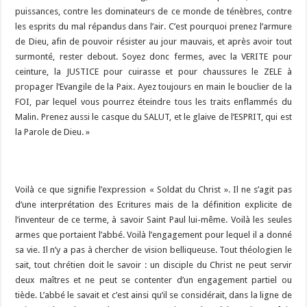
puissances, contre les dominateurs de ce monde de ténèbres, contre
les esprits du mal répandus dans l’air. C’est pourquoi prenez l’armure
de Dieu, afin de pouvoir résister au jour mauvais, et après avoir tout
surmonté, rester debout. Soyez donc fermes, avec la VERITE pour
ceinture, la JUSTICE pour cuirasse et pour chaussures le ZELE à
propager l’Evangile de la Paix. Ayez toujours en main le bouclier de la
FOI, par lequel vous pourrez éteindre tous les traits enflammés du
Malin. Prenez aussi le casque du SALUT, et le glaive de l’ESPRIT, qui est
la Parole de Dieu. »
Voilà ce que signifie l’expression « Soldat du Christ ». Il ne s’agit pas
d’une interprétation des Ecritures mais de la définition explicite de
l’inventeur de ce terme, à savoir Saint Paul lui-même. Voilà les seules
armes que portaient l’abbé. Voilà l’engagement pour lequel il a donné
sa vie. Il n’y a pas à chercher de vision belliqueuse. Tout théologien le
sait, tout chrétien doit le savoir : un disciple du Christ ne peut servir
deux maîtres et ne peut se contenter d’un engagement partiel ou
tiède. L’abbé le savait et c’est ainsi qu’il se considérait, dans la ligne de