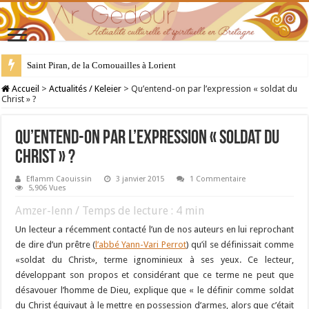
28 juillet : Saint Samson de Dol, père de la Bretagne chrétienne
Accueil
>
Actualités / Keleier
>
Qu’entend-on par l’expression « soldat du
Christ » ?
Qu’entend-on par l’expression « soldat du
Christ » ?
Eflamm Caouissin
3 janvier 2015
1 Commentaire
5,906 Vues
Amzer-lenn / Temps de lecture :
4
min
Un lecteur a récemment contacté l’un de nos auteurs en lui reprochant
de dire d’un prêtre (
l’abbé Yann-Vari Perrot
) qu’il se définissait comme
«soldat du Christ», terme ignominieux à ses yeux. Ce lecteur,
développant son propos et considérant que ce terme ne peut que
désavouer l’homme de Dieu, explique que « le définir comme soldat
du Christ équivaut à le mettre en possession d’armes, alors que c’était