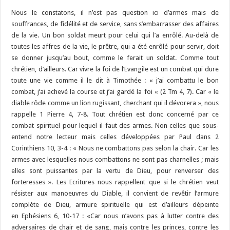
Nous le constatons, il n’est pas question ici d’armes mais de
souffrances, de fidélité et de service, sans s’embarrasser des affaires
de la vie. Un bon soldat meurt pour celui qui l’a enrôlé. Au-delà de
toutes les affres de la vie, le prêtre, qui a été enrôlé pour servir, doit
se donner jusqu’au bout, comme le ferait un soldat. Comme tout
chrétien, d’ailleurs. Car vivre la foi de l’Evangile est un combat qui dure
toute une vie comme il le dit à Timothée : « j’ai combattu le bon
combat, j’ai achevé la course et j’ai gardé la foi « (2 Tm 4, 7). Car « le
diable rôde comme un lion rugissant, cherchant qui il dévorera », nous
rappelle 1 Pierre 4, 7-8. Tout chrétien est donc concerné par ce
combat spirituel pour lequel il faut des armes. Non celles que sous-
entend notre lecteur mais celles développées par Paul dans 2
Corinthiens 10, 3-4 : « Nous ne combattons pas selon la chair. Car les
armes avec lesquelles nous combattons ne sont pas charnelles ; mais
elles sont puissantes par la vertu de Dieu, pour renverser des
forteresses ». Les Ecritures nous rappellent que si le chrétien veut
résister aux manoeuvres du Diable, il convient de revêtir l’armure
complète de Dieu, armure spirituelle qui est d’ailleurs dépeinte
en Ephésiens 6, 10-17 : «Car nous n’avons pas à lutter contre des
adversaires de chair et de sang, mais contre les princes, contre les