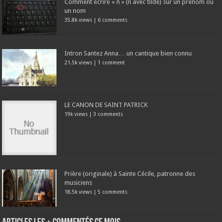
Comment écrire « ñ » (n avec tilde) sur un prénom ou
un nom
35.8k views
|
6 comments
Intron Santez Anna… un cantique bien connu
21.5k views
|
1 comment
LE CANON DE SAINT PATRICK
19k views
|
3 comments
Prière (originale) à Sainte Cécile, patronne des
musiciens
18.5k views
|
5 comments