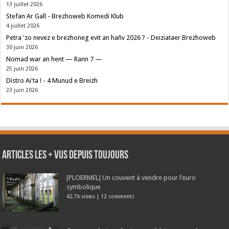
13 juillet 2026
Stefan Ar Gall - Brezhoweb Komedi Klub
4 juillet 2026
Petra 'zo nevez e brezhoneg evit an hañv 2026 ? - Deiziataer Brezhoweb
30 juin 2026
Nomad war an hent — Rann 7 —
25 juin 2026
Distro Ai'ta ! - 4 Munud e Breizh
23 juin 2026
Articles les + vus depuis toujours
[PLOERMEL] Un couvent à vendre pour l’euro
symbolique
42.7k views
|
12 comments