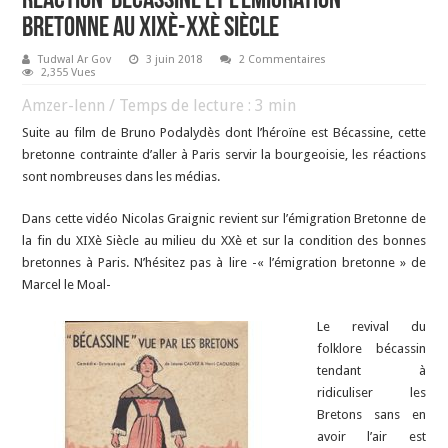
Réaction-Bécassine et l’émigration
bretonne au XIXè-XXè siècle
Tudwal Ar Gov
3 juin 2018
2 Commentaires
2,355 Vues
Amzer-lenn / Temps de lecture :
3
min
Suite au film de Bruno Podalydès dont l’héroïne est Bécassine, cette
bretonne contrainte d’aller à Paris servir la bourgeoisie, les réactions
sont nombreuses dans les médias.
Dans cette vidéo Nicolas Graignic revient sur l’émigration Bretonne de
la fin du XIXè Siècle au milieu du XXè et sur la condition des bonnes
bretonnes à Paris. N’hésitez pas à lire -« l’émigration bretonne » de
Marcel le Moal-
Le revival du
folklore bécassin
tendant à
ridiculiser les
Bretons sans en
avoir l’air est