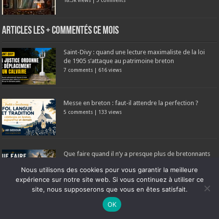
18.5k views
|
5 comments
Articles les + commentés ce mois
Saint-Divy : quand une lecture maximaliste de la loi
de 1905 s’attaque au patrimoine breton
7 comments
|
616 views
Messe en breton : faut-il attendre la perfection ?
5 comments
|
133 views
Que faire quand il n’y a presque plus de bretonnants
dans nos paroisses ?
Nous utilisons des cookies pour vous garantir la meilleure
4 comments
|
181 views
expérience sur notre site web. Si vous continuez à utiliser ce
site, nous supposerons que vous en êtes satisfait.
Ne manquez pas la nouveauté de Bernard Rio "LA REVOLUTION DES
OK
4 août 1789 : les paysans libérés, la Bretagne
OMBRES".
CLIQUEZ ICI POUR EN SAVOIR PLUS
ou
Ignorer
dépossédée