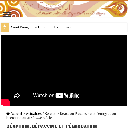
28 juillet : Saint Samson de Dol, père de la Bretagne chrétienne
Accueil
>
Actualités / Keleier
>
Réaction-Bécassine et l’émigration
bretonne au XIXè-XXè siècle