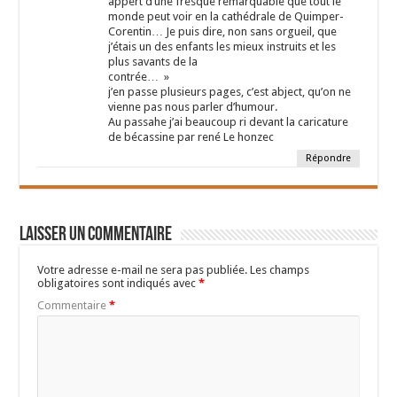
appert d’une fresque remarquable que tout le
monde peut voir en la cathédrale de Quimper-
Corentin… Je puis dire, non sans orgueil, que
j’étais un des enfants les mieux instruits et les
plus savants de la
contrée… »
j’en passe plusieurs pages, c’est abject, qu’on ne
vienne pas nous parler d’humour.
Au passahe j’ai beaucoup ri devant la caricature
de bécassine par rené Le honzec
Répondre
Laisser un commentaire
Votre adresse e-mail ne sera pas publiée.
Les champs
obligatoires sont indiqués avec
*
Commentaire
*