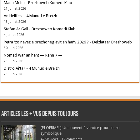
Manu Mehu - Brezhoweb Komedi Klub
21 juillet 2026
An Hellfest - 4 Munud e Breizh
13 juillet 2026
Stefan Ar Gall - Brezhoweb Komedi Klub
4 juillet 2026
Petra 'zo nevez e brezhoneg evit an hañv 2026 ? - Deiziataer Brezhoweb
30 juin 2026
Nomad war an hent — Rann 7 —
25 juin 2026
Distro Ai'ta ! - 4 Munud e Breizh
23 juin 2026
Articles les + vus depuis toujours
[PLOERMEL] Un couvent à vendre pour l’euro
symbolique
42.5k views
|
12 comments