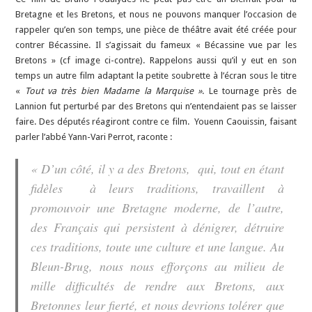
Bretagne et les Bretons, et nous ne pouvons manquer l’occasion de
rappeler qu’en son temps, une pièce de théâtre avait été créée pour
contrer Bécassine. Il s’agissait du fameux « Bécassine vue par les
Bretons » (cf image ci-contre). Rappelons aussi qu’il y eut en son
temps un autre film adaptant la petite soubrette à l’écran sous le titre
«
Tout va très bien Madame la Marquise »
. Le tournage près de
Lannion fut perturbé par des Bretons qui n’entendaient pas se laisser
faire. Des députés réagiront contre ce film. Youenn Caouissin, faisant
parler l’abbé Yann-Vari Perrot, raconte :
« D’un côté, il y a des Bretons, qui, tout en étant
fidèles à leurs traditions, travaillent à
promouvoir une Bretagne moderne, de l’autre,
des Français qui persistent à dénigrer, détruire
ces traditions, toute une culture et une langue. Au
Bleun-Brug, nous nous efforçons au milieu de
mille difficultés de rendre aux Bretons, aux
Bretonnes leur fierté, et nous devrions tolérer que