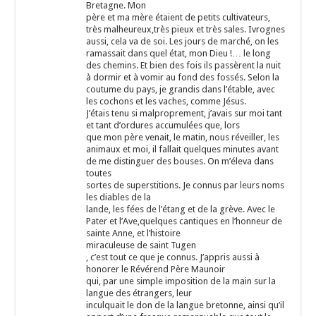
Bretagne. Mon
père et ma mère étaient de petits cultivateurs,
très malheureux,très pieux et très sales. Ivrognes
aussi, cela va de soi. Les jours de marché, on les
ramassait dans quel état, mon Dieu !… le long
des chemins. Et bien des fois ils passèrent la nuit
à dormir et à vomir au fond des fossés. Selon la
coutume du pays, je grandis dans l’étable, avec
les cochons et les vaches, comme Jésus.
J’étais tenu si malproprement, j’avais sur moi tant
et tant d’ordures accumulées que, lors
que mon père venait, le matin, nous réveiller, les
animaux et moi, il fallait quelques minutes avant
de me distinguer des bouses. On m’éleva dans
toutes
sortes de superstitions. Je connus par leurs noms
les diables de la
lande, les fées de l’étang et de la grève. Avec le
Pater et l’Ave,quelques cantiques en l’honneur de
sainte Anne, et l’histoire
miraculeuse de saint Tugen
, c’est tout ce que je connus. J’appris aussi à
honorer le Révérend Père Maunoir
qui, par une simple imposition de la main sur la
langue des étrangers, leur
inculquait le don de la langue bretonne, ainsi qu’il