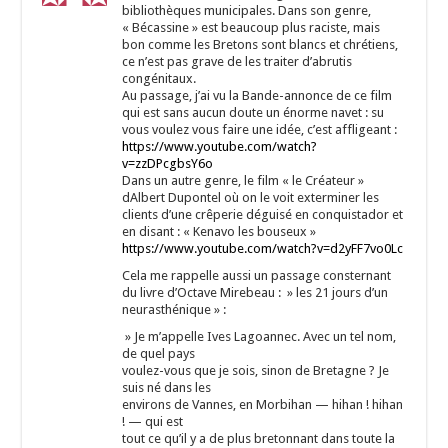
bibliothèques municipales. Dans son genre,
« Bécassine » est beaucoup plus raciste, mais
bon comme les Bretons sont blancs et chrétiens,
ce n’est pas grave de les traiter d’abrutis
congénitaux.
Au passage, j’ai vu la Bande-annonce de ce film
qui est sans aucun doute un énorme navet : su
vous voulez vous faire une idée, c’est affligeant :
https://www.youtube.com/watch?
v=zzDPcgbsY6o
Dans un autre genre, le film « le Créateur »
dAlbert Dupontel où on le voit exterminer les
clients d’une crêperie déguisé en conquistador et
en disant : « Kenavo les bouseux »
https://www.youtube.com/watch?v=d2yFF7vo0Lc
Cela me rappelle aussi un passage consternant
du livre d’Octave Mirebeau : » les 21 jours d’un
neurasthénique » :
» Je m’appelle Ives Lagoannec. Avec un tel nom,
de quel pays
voulez-vous que je sois, sinon de Bretagne ? Je
suis né dans les
environs de Vannes, en Morbihan — hihan ! hihan
! — qui est
tout ce qu’il y a de plus bretonnant dans toute la