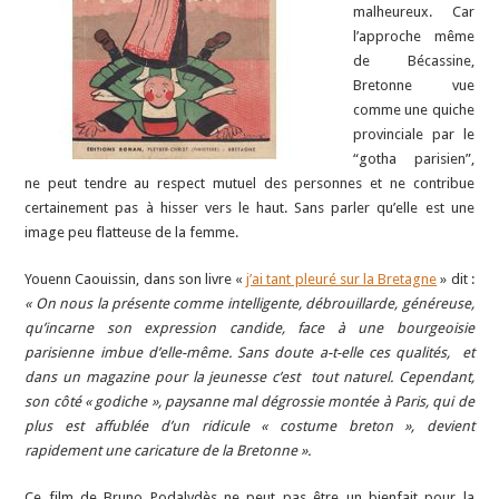
malheureux. Car
l’approche même
de Bécassine,
Bretonne vue
comme une quiche
provinciale par le
“gotha parisien”,
ne peut tendre au respect mutuel des personnes et ne contribue
certainement pas à hisser vers le haut. Sans parler qu’elle est une
image peu flatteuse de la femme.
Youenn Caouissin, dans son livre «
j’ai tant pleuré sur la Bretagne
» dit :
« On nous la présente comme intelligente, débrouillarde, généreuse,
qu’incarne son expression candide, face à une bourgeoisie
parisienne imbue d’elle-même. Sans doute a-t-elle ces qualités, et
dans un magazine pour la jeunesse c’est tout naturel. Cependant,
son côté « godiche », paysanne mal dégrossie montée à Paris, qui de
plus est affublée d’un ridicule « costume breton », devient
rapidement une caricature de la Bretonne ».
Ce film de Bruno Podalydès ne peut pas être un bienfait pour la