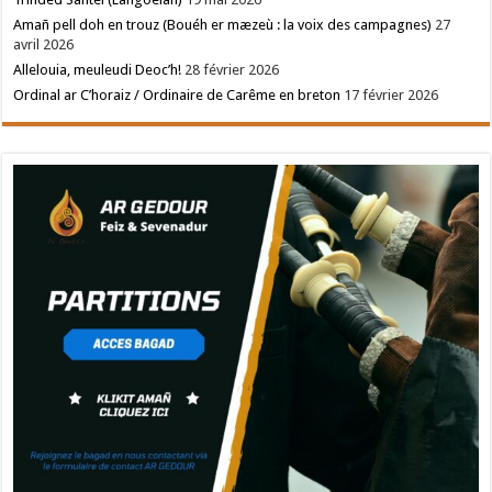
Amañ pell doh en trouz (Bouéh er mæzeù : la voix des campagnes)
27
avril 2026
Allelouia, meuleudi Deoc’h!
28 février 2026
Ordinal ar C’horaiz / Ordinaire de Carême en breton
17 février 2026