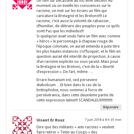
Un film sur bécassine au XXI eme siècle!!!! Au
moment où on éveille les consciences sur le
racisme, on met sur les écrans un film qui
caricature la Bretagne et les Bretons!!!! Le
racisme, c’est aussi la volonté de rabaisser,
d’humilier, de détruire des peuples pour ce qu’ils
sont! Pas que les individus!!!
Si quelqu’un avait voulu faire un film avec comme
« héros » le personnage à chapeau rouge de
l’époque coloniale, on aurait entendu à juste titre
les plus hautes instances s’offusquer, et le film en
question aurait été interdit de projection, à cause
d’un racisme explicite ou sous-jacent. Mais pour
la Bretagne et les Bretons, c’est de la « liberté
d’expression ». De l’art, même….
Errare humanum est, sed persevere
diabolicum….Et bien dans le cas de la
brittophobie, nous sommes à force de
persévérance, dans cette deuxième partie de
cette expression latine!!! SCANDALEUX!!!!!!!!!!!!
Répondre
Uisant Er Rouz
7 juin 2018 à 8 h 01 min
Dire que des militants « anti-racistes » veulent
faire retirer « Tintin au Congo » des