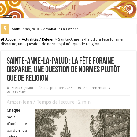
28 juillet : Saint Samson de Dol, père de la Bretagne chrétienne
Accueil
>
Actualités / Keleier
>
Sainte-Anne-la-Palud : la fête foraine
disparue, une question de normes plutôt que de religion
Sainte-Anne-la-Palud : la fête foraine
disparue, une question de normes plutôt
que de religion
Stella Gigliani
1 septembre 2025
2 Commentaires
310 Vues
Amzer-lenn / Temps de lecture :
2
min
Chaque
mois
d’août, le
pardon de