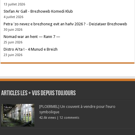
13 juillet 2026
Stefan Ar Gall - Brezhoweb Komedi Klub
4 juillet 2026
Petra 'zo nevez e brezhoneg evit an hañv 2026 ? - Deiziataer Brezhoweb
30 juin 2026
Nomad war an hent — Rann 7 —
25 juin 2026
Distro Ai'ta ! - 4 Munud e Breizh
23 juin 2026
Articles les + vus depuis toujours
[PLOERMEL] Un couvent à vendre pour l’euro
symbolique
42.6k views
|
12 comments