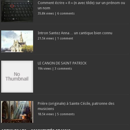
Comment écrire « ñ » (n avec tilde) sur un prénom ou
un nom
35.8k views
|
6 comments
Intron Santez Anna… un cantique bien connu
21.5k views
|
1 comment
LE CANON DE SAINT PATRICK
19k views
|
3 comments
Prière (originale) à Sainte Cécile, patronne des
musiciens
18.5k views
|
5 comments