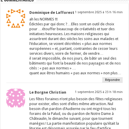
Dominique de Lafforest
1 septembre 2025 à 15 h 16 min
ah les NORMES !!!
Édictées par qui donc ?…Elles sont un outil de choix
pour …étouffer beaucoup de créativités et tuer des
initiatives heureuses. Les maisons religieuses qui
assurèrent durant des siècles les soins aux malades et
l’éducation, se voient décrétées « plus aux normes
européennes » et, partant, contraintes de cesser leurs
services divers, voire de fermer, de vendre…
il serait impossible, de nos jours, de bâtir un seul des
bâtiments qui font la beauté de nos paysages et de nos
cités : « pas aux normes » …
quant aux êtres humains « pas aux normes » non plus…
Répondre
Le Borgne Christian
1 septembre 2025 à 23 h 18 min
Les fêtes foraines n’ont plus besoin des fêtes religieuses
pour exister, elles sont d’elles même attraction. Nul
besoin d’un pardon d’Audierne ou ont migré tous les
forains de la Palud, ou du pardon de Notre Dame à
Châteaulin, le dimanche suivant, pour que tournent
manèges ! La partie manifestation populaire qu’était la
liturgie est désormais assurée par le feu d’artifice…