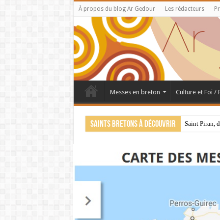
À propos du blog Ar Gedour
Les rédacteurs
Pr
Messes en breton
Culture et Foi /
Saints bretons à découvrir
Saint Piran, 