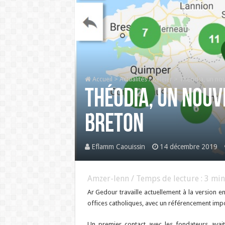
Accueil
>
Actualités / Keleier
>
Théodia, un nou
Théodia, un nouv
breton
Eflamm Caouissin
14 décembre 2019
Amzer-lenn / Temps de lecture :
3
min
Ar Gedour travaille actuellement à la version e
offices catholiques, avec un référencement impo
Un premier contact avec les fondateurs avai