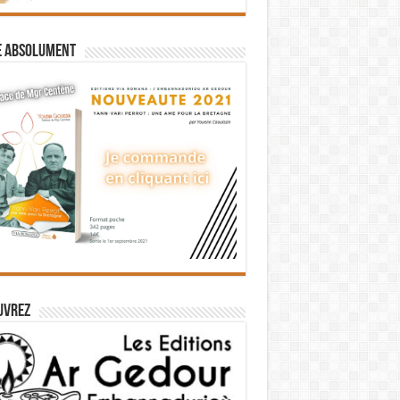
e absolument
uvrez