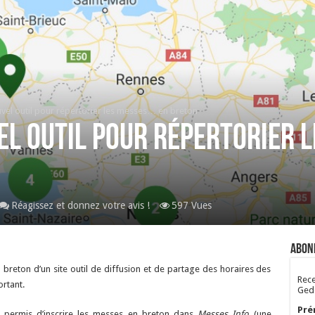
vel outil pour répertorier les messes… en breton
el outil pour répertorier 
Réagissez et donnez votre avis !
597 Vues
Abon
n breton d’un site outil de diffusion et de partage des horaires des
Rece
rtant.
Gedo
Pré
t permis d’inscrire les messes en breton dans
Messes Info
(une