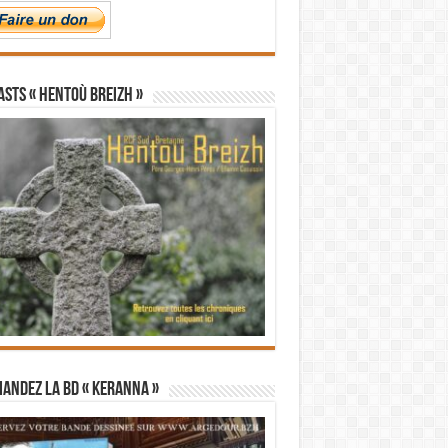
STS « Hentoù Breizh »
andez la BD « Keranna »