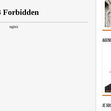
Agend
Je so