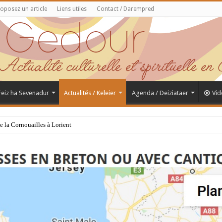
oposez un article
Liens utiles
Contact / Darempred
 Feiz ha Sevenadur
Actualités / Keleier
Agenda / Deiziataer
Vid
de la Cornouailles à Lorient