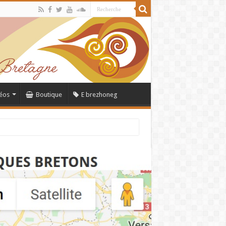
éos
Boutique
E brezhoneg