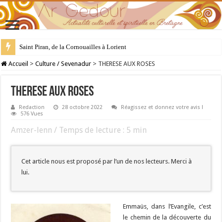
28 juillet : Saint Samson de Dol, père de la Bretagne chrétienne
Accueil
>
Culture / Sevenadur
>
THERESE AUX ROSES
THERESE AUX ROSES
Redaction
28 octobre 2022
Réagissez et donnez votre avis !
576 Vues
Amzer-lenn / Temps de lecture :
5
min
Cet article nous est proposé par l’un de nos lecteurs. Merci à
lui.
Emmaüs, dans l’Evangile, c’est
le chemin de la découverte du