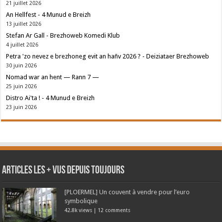
21 juillet 2026
An Hellfest - 4 Munud e Breizh
13 juillet 2026
Stefan Ar Gall - Brezhoweb Komedi Klub
4 juillet 2026
Petra 'zo nevez e brezhoneg evit an hañv 2026 ? - Deiziataer Brezhoweb
30 juin 2026
Nomad war an hent — Rann 7 —
25 juin 2026
Distro Ai'ta ! - 4 Munud e Breizh
23 juin 2026
Articles les + vus depuis toujours
[PLOERMEL] Un couvent à vendre pour l’euro
symbolique
42.8k views
|
12 comments