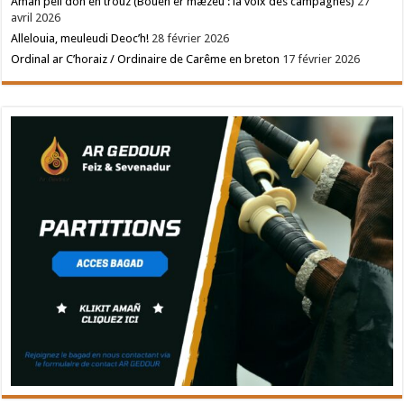
Amañ pell doh en trouz (Bouéh er mæzeù : la voix des campagnes)
27
avril 2026
Allelouia, meuleudi Deoc’h!
28 février 2026
Ordinal ar C’horaiz / Ordinaire de Carême en breton
17 février 2026