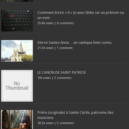
Comment écrire « ñ » (n avec tilde) sur un prénom ou
un nom
35.8k views
|
6 comments
Intron Santez Anna… un cantique bien connu
21.5k views
|
1 comment
LE CANON DE SAINT PATRICK
19k views
|
3 comments
Prière (originale) à Sainte Cécile, patronne des
musiciens
18.5k views
|
5 comments