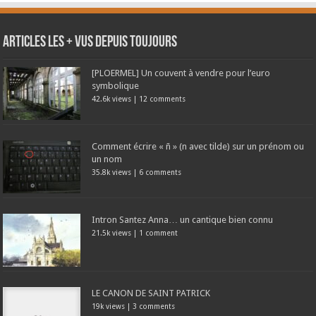
Articles les + vus depuis toujours
[PLOERMEL] Un couvent à vendre pour l’euro
symbolique
42.6k views
|
12 comments
Comment écrire « ñ » (n avec tilde) sur un prénom ou
un nom
35.8k views
|
6 comments
Intron Santez Anna… un cantique bien connu
21.5k views
|
1 comment
LE CANON DE SAINT PATRICK
19k views
|
3 comments