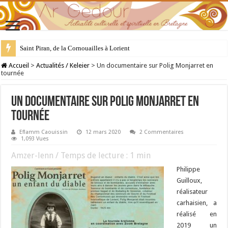
28 juillet : Saint Samson de Dol, père de la Bretagne chrétienne
Accueil
>
Actualités / Keleier
>
Un documentaire sur Polig Monjarret en
tournée
Un documentaire sur Polig Monjarret en
tournée
Eflamm Caouissin
12 mars 2020
2 Commentaires
1,093 Vues
Amzer-lenn / Temps de lecture :
1
min
Philippe
Guilloux,
réalisateur
carhaisien, a
réalisé en
2019 un