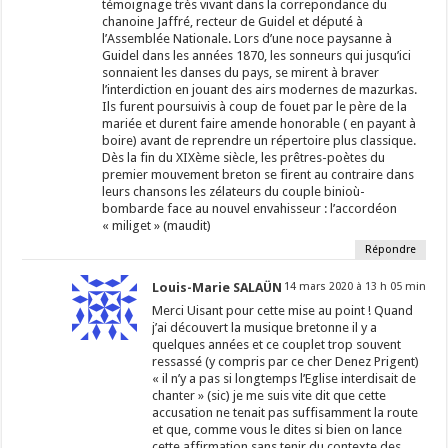
témoignage très vivant dans la correpondance du
chanoine Jaffré, recteur de Guidel et député à
l’Assemblée Nationale. Lors d’une noce paysanne à
Guidel dans les années 1870, les sonneurs qui jusqu’ici
sonnaient les danses du pays, se mirent à braver
l’interdiction en jouant des airs modernes de mazurkas.
Ils furent poursuivis à coup de fouet par le père de la
mariée et durent faire amende honorable ( en payant à
boire) avant de reprendre un répertoire plus classique.
Dès la fin du XIXème siècle, les prêtres-poètes du
premier mouvement breton se firent au contraire dans
leurs chansons les zélateurs du couple binioù-
bombarde face au nouvel envahisseur : l’accordéon
« miliget » (maudit)
Répondre
Louis-Marie SALAÜN
14 mars 2020 à 13 h 05 min
Merci Uisant pour cette mise au point ! Quand
j’ai découvert la musique bretonne il y a
quelques années et ce couplet trop souvent
ressassé (y compris par ce cher Denez Prigent)
« il n’y a pas si longtemps l’Eglise interdisait de
chanter » (sic) je me suis vite dit que cette
accusation ne tenait pas suffisamment la route
et que, comme vous le dites si bien on lance
cette affirmation sans tenir du contexte des