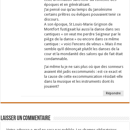
époques et en généralisant.
J’ai pensé oui qu’au temps du Jansénisme
certains prêtres ou évêques pouvaient tenir ce
discours.
A son époque, St Louis-Marie Grignon de
Montfort fustigeait lui aussi la danse dans ses
cantiques « on veut me perdre Seigneur par le
piège de la danse » ou encore dans ce même
cantique : « voici l’encens de vénus ». Mais il me
semble qu’il dénonçait plutôt les danses de la
cour et la mondanité des salons qui de fait était
condamnable.
J’ai même lu je ne sais plus où que des sonneurs
avaient été jadis excommuniés : est-ce exact et
la cause de cette excommunication résidait-elle
dans la musique et les instruments dont ils
jouaient?
Répondre
Laisser un commentaire
Votre adresse e-mail ne sera pas publiée.
Les champs obligatoires