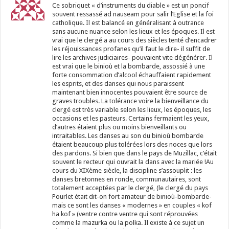
Ce sobriquet « d’instruments du diable » est un poncif
souvent ressassé ad nauseam pour salir l’Eglise et la foi
catholique. Il est balancé en généralisant à outrance
sans aucune nuance selon les lieux et les époques. Il est
vrai que le clergé a au cours des siècles tenté d’encadrer
les réjouissances profanes qu’il faut le dire- il suffit de
lire les archives judiciaires- pouvaient vite dégénérer. Il
est vrai que le binioù et la bombarde, assossié à une
forte consommation d’alcool échauffaient rapidement
les esprits, et des danses qui nous paraissent
maintenant bien innocentes pouvaient être source de
graves troubles. La tolérance voire la bienveillance du
clergé est très variable selon les lieux, les époques, les
occasions et les pasteurs. Certains fermaient les yeux,
d’autres étaient plus ou moins bienveillants ou
intraitables. Les danses au son du binioù bombarde
étaient beaucoup plus tolérées lors des noces que lors
des pardons. Si bien que dans le pays de Muzillac, c’était
souvent le recteur qui ouvrait la dans avec la mariée !Au
cours du XIXème siècle, la discipline s’assouplit : les
danses bretonnes en ronde, communautaires, sont
totalement acceptées par le clergé, (le clergé du pays
Pourlet était dit-on fort amateur de binioù-bombarde-
mais ce sont les danses « modernes » en couples « kof
ha kof » (ventre contre ventre qui sont réprouvées
comme la mazurka ou la polka. Il existe à ce sujet un