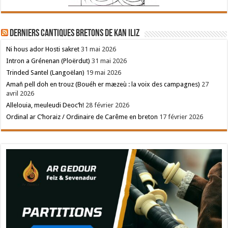
Derniers cantiques bretons de Kan Iliz
Ni hous ador Hosti sakret
31 mai 2026
Intron a Grénenan (Ploërdut)
31 mai 2026
Trinded Santel (Langoëlan)
19 mai 2026
Amañ pell doh en trouz (Bouéh er mæzeù : la voix des campagnes)
27
avril 2026
Allelouia, meuleudi Deoc’h!
28 février 2026
Ordinal ar C’horaiz / Ordinaire de Carême en breton
17 février 2026