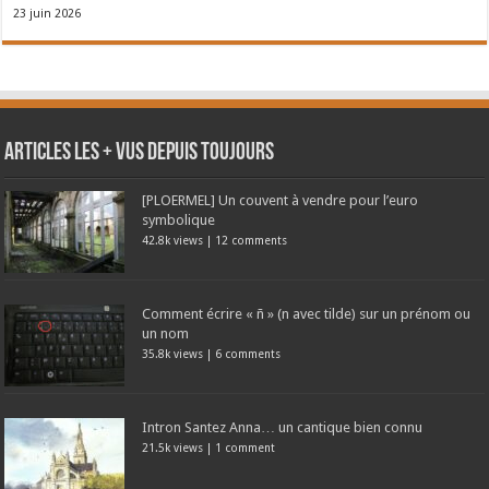
23 juin 2026
Articles les + vus depuis toujours
[PLOERMEL] Un couvent à vendre pour l’euro
symbolique
42.8k views
|
12 comments
Comment écrire « ñ » (n avec tilde) sur un prénom ou
un nom
35.8k views
|
6 comments
Intron Santez Anna… un cantique bien connu
21.5k views
|
1 comment