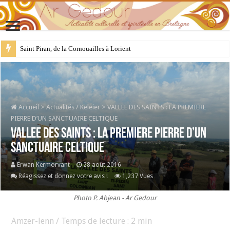
28 juillet : Saint Samson de Dol, père de la Bretagne chrétienne
Accueil
>
Actualités / Keleier
>
VALLEE DES SAINTS : LA PREMIERE
PIERRE D’UN SANCTUAIRE CELTIQUE
VALLEE DES SAINTS : LA PREMIERE PIERRE D’UN
SANCTUAIRE CELTIQUE
Erwan Kermorvant
28 août 2016
Réagissez et donnez votre avis !
1,237 Vues
Photo P. Abjean - Ar Gedour
Amzer-lenn / Temps de lecture :
2
min