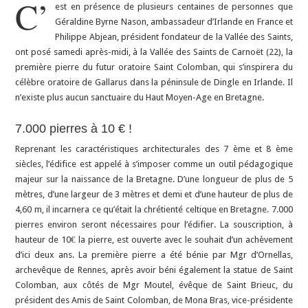
C’
est en présence de plusieurs centaines de personnes que
Géraldine Byrne Nason, ambassadeur d’Irlande en France et
Philippe Abjean, président fondateur de la Vallée des Saints,
ont posé samedi après-midi, à la Vallée des Saints de Carnoët (22), la
première pierre du futur oratoire Saint Colomban, qui s’inspirera du
célèbre oratoire de Gallarus dans la péninsule de Dingle en Irlande. Il
n’existe plus aucun sanctuaire du Haut Moyen-Age en Bretagne.
7.000 pierres à 10 € !
Reprenant les caractéristiques architecturales des 7 ème et 8 ème
siècles, l’édifice est appelé à s’imposer comme un outil pédagogique
majeur sur la naissance de la Bretagne. D’une longueur de plus de 5
mètres, d’une largeur de 3 mètres et demi et d’une hauteur de plus de
4,60 m, il incarnera ce qu’était la chrétienté celtique en Bretagne. 7.000
pierres environ seront nécessaires pour l’édifier. La souscription, à
hauteur de 10€ la pierre, est ouverte avec le souhait d’un achèvement
d’ici deux ans. La première pierre a été bénie par Mgr d’Ornellas,
archevêque de Rennes, après avoir béni également la statue de Saint
Colomban, aux côtés de Mgr Moutel, évêque de Saint Brieuc, du
président des Amis de Saint Colomban, de Mona Bras, vice-présidente