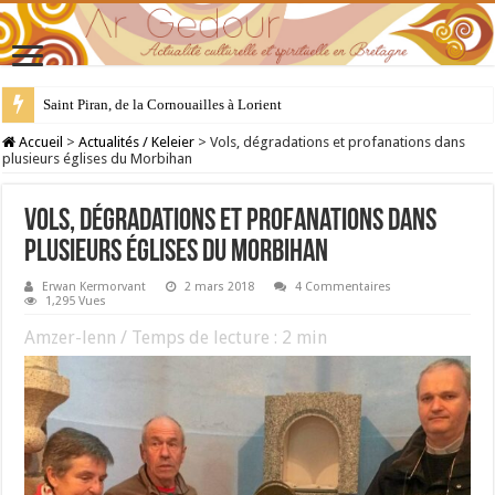
28 juillet : Saint Samson de Dol, père de la Bretagne chrétienne
Accueil
>
Actualités / Keleier
>
Vols, dégradations et profanations dans
plusieurs églises du Morbihan
Vols, dégradations et profanations dans
plusieurs églises du Morbihan
Erwan Kermorvant
2 mars 2018
4 Commentaires
1,295 Vues
Amzer-lenn / Temps de lecture :
2
min