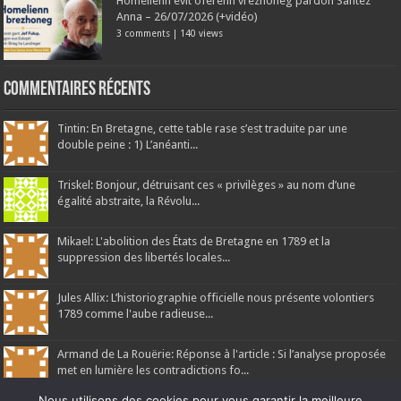
Homelienn evit oferenn vrezhoneg pardon Santez
Anna – 26/07/2026 (+vidéo)
3 comments
|
140 views
Commentaires récents
Tintin: En Bretagne, cette table rase s’est traduite par une
double peine : 1) L’anéanti...
Triskel: Bonjour, détruisant ces « privilèges » au nom d’une
égalité abstraite, la Révolu...
Mikael: L'abolition des États de Bretagne en 1789 et la
suppression des libertés locales...
Jules Allix: L’historiographie officielle nous présente volontiers
1789 comme l'aube radieuse...
Armand de La Rouërie: Réponse à l'article : Si l’analyse proposée
met en lumière les contradictions fo...
Nous utilisons des cookies pour vous garantir la meilleure