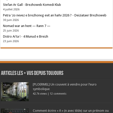
Stefan Ar Gall - Brezhoweb Komedi Klub
4 juillet 2026
Petra 'zo nevez e brezhoneg evit an hañv 2026 ? - Deiziataer Brezhoweb
30 juin 2026
Nomad war an hent — Rann 7 —
25 juin 2026
Distro Ai'ta ! - 4 Munud e Breizh
23 juin 2026
Articles les + vus depuis toujours
[PLOERMEL] Un couvent à vendre pour l’euro
symbolique
42.7k views
|
12 comments
Comment écrire « ñ » (n avec tilde) sur un prénom ou